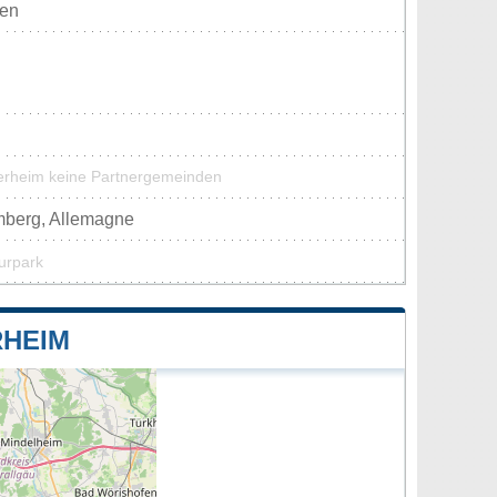
ten
terheim keine Partnergemeinden
mberg, Allemagne
urpark
RHEIM