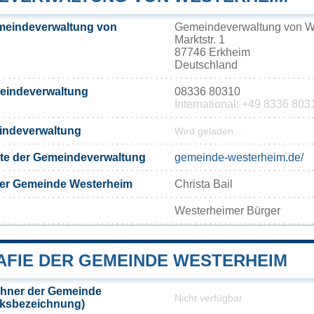
meindeverwaltung von
Gemeindeverwaltung von W
Marktstr. 1
87746 Erkheim
Deutschland
meindeverwaltung
08336 80310
International: +49 8336 803
eindeverwaltung
Wird geladen...
eite der Gemeindeverwaltung
gemeinde-westerheim.de/
der Gemeinde Westerheim
Christa Bail
Westerheimer Bürger
FIE DER GEMEINDE WESTERHEIM
hner der Gemeinde
Nicht verfügbar
lksbezeichnung)