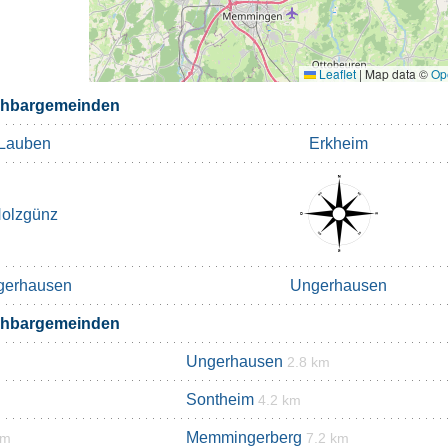
Leaflet
|
Map data ©
Op
chbargemeinden
Lauben
Erkheim
olzgünz
gerhausen
Ungerhausen
chbargemeinden
Ungerhausen
2.8 km
Sontheim
4.2 km
Memmingerberg
km
7.2 km