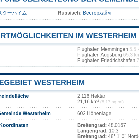
スターハイム
Russisch:
Вестерхайм
RTMÖGLICHKEITEN IM WESTERHEIM
Flughafen Memmingen
5.5
Flughafen Augsburg
65.3 k
Flughafen Friedrichshafen
7
EGEBIET WESTERHEIM
eindefläche
2 116 Hektar
21,16 km²
(8,17 sq mi)
Gemeinde Westerheim
602 Höhenlage
Koordinaten
Breitengrad:
48.0167
Längengrad:
10.3
Breitengrad:
48° 1' 0'' Nor