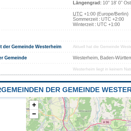
Längengrad:
10° 18' 0'' Os
UTC
+1:00 (Europe/Berlin)
Sommerzeit : UTC +2:00
Winterzeit : UTC +1:00
it der Gemeinde Westerheim
Aktuell hat die Gemeinde Wes
er Gemeinde
Westerheim, Baden-Württe
Westerheim liegt in keinem Nat
GEMEINDEN DER GEMEINDE WESTE
+
−