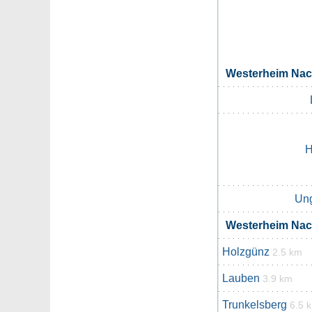
Westerheim Na
H
Un
Westerheim Na
Holzgünz
2.5 km
Lauben
3.9 km
Trunkelsberg
6.5 