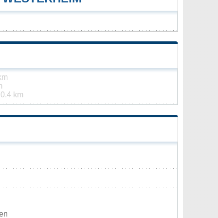
 km
m
0.4 km
den