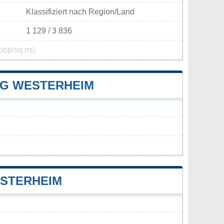
Klassifiziert nach Region/Land
1 129 / 3 836
pop/sq mi)
G WESTERHEIM
STERHEIM