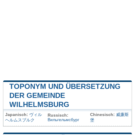
TOPONYM UND ÜBERSETZUNG
DER GEMEINDE
WILHELMSBURG
Japanisch:
ヴィル
Chinesisch:
威廉斯
Russisch:
Вильгельмсбург
ヘルムスブルク
堡