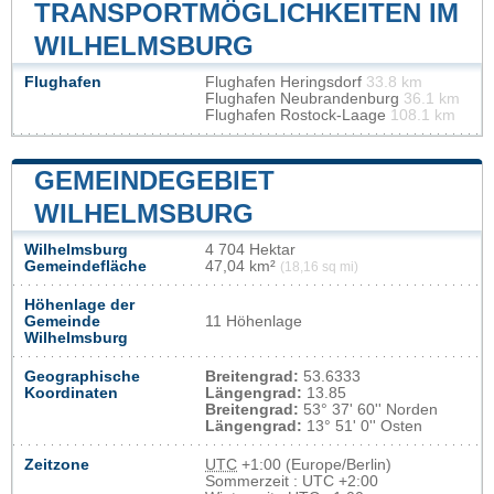
TRANSPORTMÖGLICHKEITEN IM
WILHELMSBURG
Flughafen
Flughafen Heringsdorf
33.8 km
Flughafen Neubrandenburg
36.1 km
Flughafen Rostock-Laage
108.1 km
GEMEINDEGEBIET
WILHELMSBURG
Wilhelmsburg
4 704 Hektar
Gemeindefläche
47,04 km²
(18,16 sq mi)
Höhenlage der
Gemeinde
11 Höhenlage
Wilhelmsburg
Geographische
Breitengrad:
53.6333
Koordinaten
Längengrad:
13.85
Breitengrad:
53° 37' 60'' Norden
Längengrad:
13° 51' 0'' Osten
Zeitzone
UTC
+1:00 (Europe/Berlin)
Sommerzeit : UTC +2:00