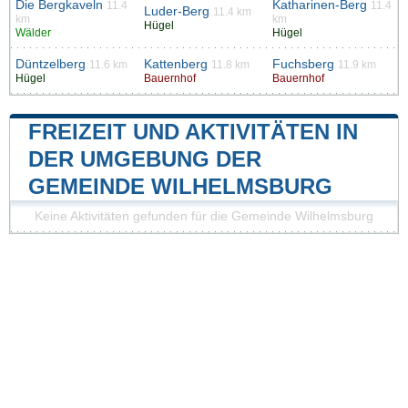
Die Bergkaveln
Katharinen-Berg
11.4
11.4
Luder-Berg
11.4 km
km
km
Hügel
Wälder
Hügel
Düntzelberg
Kattenberg
Fuchsberg
11.6 km
11.8 km
11.9 km
Hügel
Bauernhof
Bauernhof
FREIZEIT UND AKTIVITÄTEN IN
DER UMGEBUNG DER
GEMEINDE WILHELMSBURG
Keine Aktivitäten gefunden für die Gemeinde Wilhelmsburg