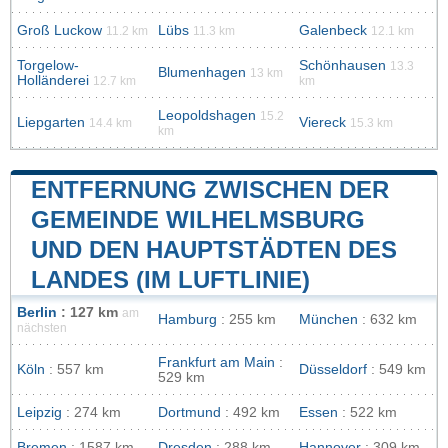
Groß Luckow
Lübs
Galenbeck
11.2 km
11.3 km
12.1 km
Torgelow-
Schönhausen
13.3
Blumenhagen
13 km
Holländerei
12.7 km
km
Leopoldshagen
15.2
Liepgarten
Viereck
14.4 km
15.3 km
km
ENTFERNUNG ZWISCHEN DER
GEMEINDE WILHELMSBURG
UND DEN HAUPTSTÄDTEN DES
LANDES (IM LUFTLINIE)
Berlin
: 127 km
am
Hamburg
: 255 km
München
: 632 km
nächsten
Frankfurt am Main
:
Köln
: 557 km
Düsseldorf
: 549 km
529 km
Leipzig
: 274 km
Dortmund
: 492 km
Essen
: 522 km
Bremen
: 1587 km
Dresden
: 288 km
Hannover
: 309 km