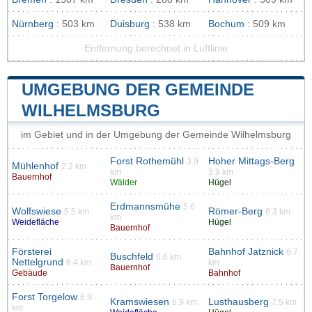
Nürnberg
: 503 km
Duisburg
: 538 km
Bochum
: 509 km
Entfernung berechnet in Luftlinie
UMGEBUNG DER GEMEINDE
WILHELMSBURG
im Gebiet und in der Umgebung der Gemeinde Wilhelmsburg
Forst Rothemühl
Hoher Mittags-Berg
3.9
Mühlenhof
2.2 km
km
3.9 km
Bauernhof
Wälder
Hügel
Erdmannsmühe
5.6
Wolfswiese
Römer-Berg
5.5 km
6.3 km
km
Weidefläche
Hügel
Bauernhof
Försterei
Bahnhof Jatznick
6.7
Buschfeld
6.6 km
Nettelgrund
6.4 km
km
Bauernhof
Gebäude
Bahnhof
Forst Torgelow
6.9
Kramswiesen
Lusthausberg
6.9 km
7.5 km
km