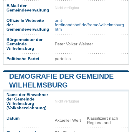
E-Mail der
Nicht verfügbar
Gemeindeverwaltung
Offizielle Webseite
amt-
der
ferdinandshof.de/frame/wilhelmsburg.
Gemeindeverwaltung
htm
Bürgermeister der
Gemeinde
Peter Volker Weimer
Wilhelmsburg
Politische Partei
parteilos
DEMOGRAFIE DER GEMEINDE
WILHELMSBURG
Name der Einwohner
der Gemeinde
Nicht verfügbar
Wilhelmsburg
(Volksbezeichnung)
Datum
Klassifiziert nach
Aktueller Wert
Region/Land