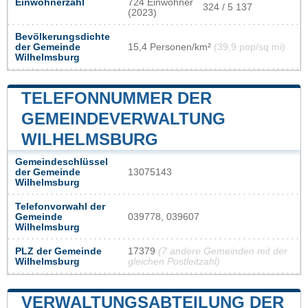
Einwohnerzahl
724 Einwohner
324 / 5 137
(2023)
Bevölkerungsdichte
der Gemeinde
15,4 Personen/km²
(39,9 pop/sq mi)
Wilhelmsburg
TELEFONNUMMER DER
GEMEINDEVERWALTUNG
WILHELMSBURG
Gemeindeschlüssel
der Gemeinde
13075143
Wilhelmsburg
Telefonvorwahl der
Gemeinde
039778, 039607
Wilhelmsburg
PLZ der Gemeinde
17379
(7 andere Gemeinden mit der
Wilhelmsburg
gleichen Postleitzahl)
VERWALTUNGSABTEILUNG DER