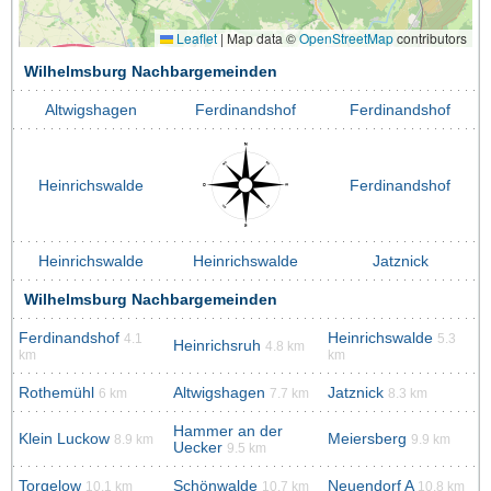
Leaflet
|
Map data ©
OpenStreetMap
contributors
Wilhelmsburg Nachbargemeinden
Altwigshagen
Ferdinandshof
Ferdinandshof
Heinrichswalde
Ferdinandshof
Heinrichswalde
Heinrichswalde
Jatznick
Wilhelmsburg Nachbargemeinden
Ferdinandshof
Heinrichswalde
4.1
5.3
Heinrichsruh
4.8 km
km
km
Rothemühl
Altwigshagen
Jatznick
6 km
7.7 km
8.3 km
Hammer an der
Klein Luckow
Meiersberg
8.9 km
9.9 km
Uecker
9.5 km
Torgelow
Schönwalde
Neuendorf A
10.1 km
10.7 km
10.8 km