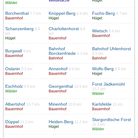
Weidefläche
Hügel
Wälder
Borchenthal
Knüppel-Berg
Fuchs-Berg
7.7 km
8.6 km
8.7 km
Bauernhof
Hügel
Hügel
Schanzenberg
Charlottenhorst
8.8
8.8
Wietsch
8.8 km
km
km
Bauernhof
Hügel
Bauernhof
Bahnhof
Bahnhof Uhlenhorst
Burgwall
9 km
Borckenfriede
9.3 km
9.5 km
Bauernhof
Bahnhof
Bahnhof
Oslanin
Annenhof
Wolfs-Berg
9.5 km
9.6 km
9.8 km
Bauernhof
Bauernhof
Hügel
Forst Jädkemühl
Eschholz
Georgenthal
9.9 km
10.5 km
10.7 km
Wälder
Bauernhof
Wälder
Albertshof
Minenhof
Karlsfelde
10.7 km
10.8 km
11 km
Bauernhof
Bauernhof
Bauernhof
Stargordtsche Forst
Düppel
Heiden-Berg
11.2 km
11.2 km
11.3 km
Bauernhof
Hügel
Wälder