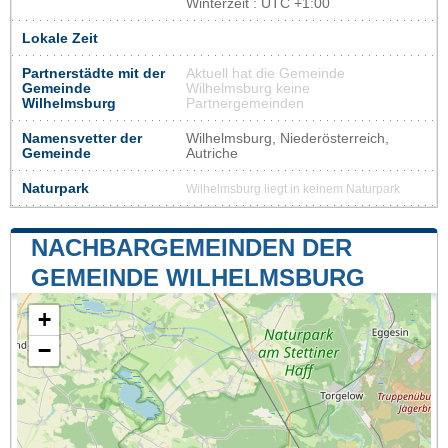
Winterzeit : UTC +1:00
Lokale Zeit
Partnerstädte mit der
Aktuell hat die Gemeinde
Gemeinde
Wilhelmsburg keine
Wilhelmsburg
Partnergemeinden
Namensvetter der
Wilhelmsburg, Niederösterreich,
Gemeinde
Autriche
Naturpark
Wilhelmsburg liegt in keinem Naturpark
NACHBARGEMEINDEN DER
GEMEINDE WILHELMSBURG
+
−