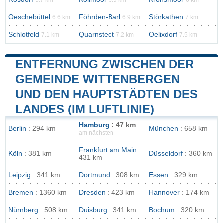
Oeschebüttel
Föhrden-Barl
Störkathen
6.6 km
6.9 km
7 km
Schlotfeld
Quarnstedt
Oelixdorf
7.1 km
7.2 km
7.5 km
ENTFERNUNG ZWISCHEN DER
GEMEINDE WITTENBERGEN
UND DEN HAUPTSTÄDTEN DES
LANDES (IM LUFTLINIE)
Hamburg
: 47 km
Berlin
: 294 km
München
: 658 km
am nächsten
Frankfurt am Main
:
Köln
: 381 km
Düsseldorf
: 360 km
431 km
Leipzig
: 341 km
Dortmund
: 308 km
Essen
: 329 km
Bremen
: 1360 km
Dresden
: 423 km
Hannover
: 174 km
Nürnberg
: 508 km
Duisburg
: 341 km
Bochum
: 320 km