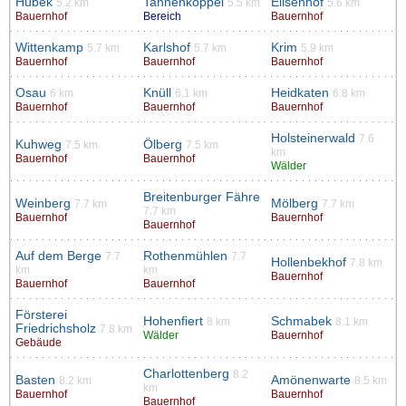
Hübek
Tannenkoppel
Elisenhof
5.2 km
5.5 km
5.6 km
Bauernhof
Bereich
Bauernhof
Wittenkamp
Karlshof
Krim
5.7 km
5.7 km
5.9 km
Bauernhof
Bauernhof
Bauernhof
Osau
Knüll
Heidkaten
6 km
6.1 km
6.8 km
Bauernhof
Bauernhof
Bauernhof
Holsteinerwald
7.6
Kuhweg
Ölberg
7.5 km
7.5 km
km
Bauernhof
Bauernhof
Wälder
Breitenburger Fähre
Weinberg
Mölberg
7.7 km
7.7 km
7.7 km
Bauernhof
Bauernhof
Bauernhof
Auf dem Berge
Rothenmühlen
7.7
7.7
Hollenbekhof
7.8 km
km
km
Bauernhof
Bauernhof
Bauernhof
Försterei
Hohenfiert
Schmabek
8 km
8.1 km
Friedrichsholz
7.8 km
Wälder
Bauernhof
Gebäude
Charlottenberg
8.2
Basten
Amönenwarte
8.2 km
8.5 km
km
Bauernhof
Bauernhof
Bauernhof