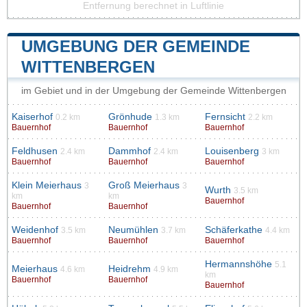
Entfernung berechnet in Luftlinie
UMGEBUNG DER GEMEINDE
WITTENBERGEN
im Gebiet und in der Umgebung der Gemeinde Wittenbergen
Kaiserhof
Grönhude
Fernsicht
0.2 km
1.3 km
2.2 km
Bauernhof
Bauernhof
Bauernhof
Feldhusen
Dammhof
Louisenberg
2.4 km
2.4 km
3 km
Bauernhof
Bauernhof
Bauernhof
Klein Meierhaus
Groß Meierhaus
3
3
Wurth
3.5 km
km
km
Bauernhof
Bauernhof
Bauernhof
Weidenhof
Neumühlen
Schäferkathe
3.5 km
3.7 km
4.4 km
Bauernhof
Bauernhof
Bauernhof
Hermannshöhe
5.1
Meierhaus
Heidrehm
4.6 km
4.9 km
km
Bauernhof
Bauernhof
Bauernhof