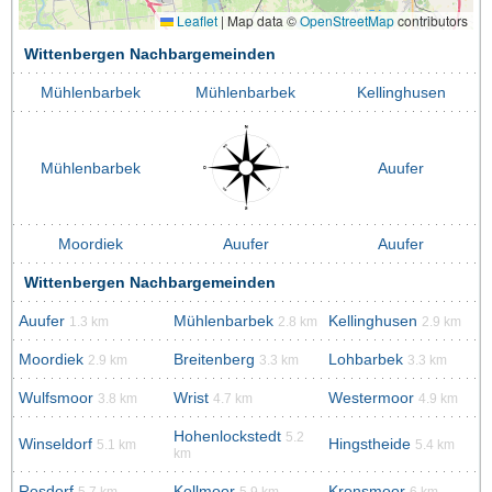
Leaflet
|
Map data ©
OpenStreetMap
contributors
Wittenbergen Nachbargemeinden
Mühlenbarbek
Mühlenbarbek
Kellinghusen
Mühlenbarbek
Auufer
Moordiek
Auufer
Auufer
Wittenbergen Nachbargemeinden
Auufer
Mühlenbarbek
Kellinghusen
1.3 km
2.8 km
2.9 km
Moordiek
Breitenberg
Lohbarbek
2.9 km
3.3 km
3.3 km
Wulfsmoor
Wrist
Westermoor
3.8 km
4.7 km
4.9 km
Hohenlockstedt
5.2
Winseldorf
Hingstheide
5.1 km
5.4 km
km
Rosdorf
Kollmoor
Kronsmoor
5.7 km
5.9 km
6 km