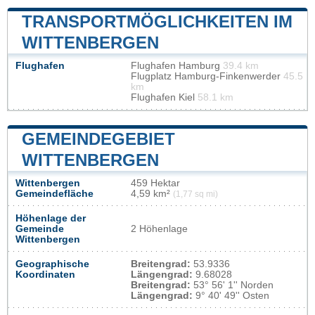
TRANSPORTMÖGLICHKEITEN IM
WITTENBERGEN
Flughafen
Flughafen Hamburg
39.4 km
Flugplatz Hamburg-Finkenwerder
45.5
km
Flughafen Kiel
58.1 km
GEMEINDEGEBIET
WITTENBERGEN
Wittenbergen
459 Hektar
Gemeindefläche
4,59 km²
(1,77 sq mi)
Höhenlage der
Gemeinde
2 Höhenlage
Wittenbergen
Geographische
Breitengrad:
53.9336
Koordinaten
Längengrad:
9.68028
Breitengrad:
53° 56' 1'' Norden
Längengrad:
9° 40' 49'' Osten