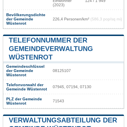
Einwohner
124 / 1 949
(2023)
Bevölkerungsdichte
der Gemeinde
226,4 Personen/km²
(586,3 pop/sq mi)
Wüstenrot
TELEFONNUMMER DER
GEMEINDEVERWALTUNG
WÜSTENROT
Gemeindeschlüssel
der Gemeinde
08125107
Wüstenrot
Telefonvorwahl der
07945, 07194, 07130
Gemeinde Wüstenrot
PLZ der Gemeinde
71543
Wüstenrot
VERWALTUNGSABTEILUNG DER