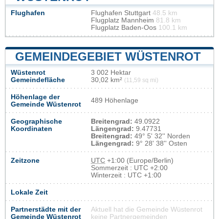
Flughafen
Flughafen Stuttgart
48.5 km
Flugplatz Mannheim
81.8 km
Flugplatz Baden-Oos
100.1 km
GEMEINDEGEBIET WÜSTENROT
Wüstenrot
3 002 Hektar
Gemeindefläche
30,02 km²
(11,59 sq mi)
Höhenlage der
489 Höhenlage
Gemeinde Wüstenrot
Geographische
Breitengrad:
49.0922
Koordinaten
Längengrad:
9.47731
Breitengrad:
49° 5' 32'' Norden
Längengrad:
9° 28' 38'' Osten
Zeitzone
UTC
+1:00 (Europe/Berlin)
Sommerzeit : UTC +2:00
Winterzeit : UTC +1:00
Lokale Zeit
Partnerstädte mit der
Aktuell hat die Gemeinde Wüstenrot
Gemeinde Wüstenrot
keine Partnergemeinden