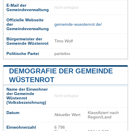
E-Mail der
Nicht verfügbar
Gemeindeverwaltung
Offizielle Webseite
der
gemeinde-wuestenrot.de/
Gemeindeverwaltung
Bürgermeister der
Timo Wolf
Gemeinde Wüstenrot
Politische Partei
parteilos
DEMOGRAFIE DER GEMEINDE
WÜSTENROT
Name der Einwohner
der Gemeinde
Nicht verfügbar
Wüstenrot
(Volksbezeichnung)
Datum
Klassifiziert nach
Aktueller Wert
Region/Land
Einwohnerzahl
6 796