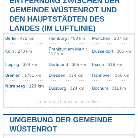
ENTFERNUNG ZWISCHEN DER
GEMEINDE WÜSTENROT UND
DEN HAUPTSTÄDTEN DES
LANDES (IM LUFTLINIE)
Berlin
: 472 km
Hamburg
: 498 km
München
: 187 km
Frankfurt am Main
:
Köln
: 273 km
Düsseldorf
: 305 km
127 km
Leipzig
: 324 km
Dortmund
: 305 km
Essen
: 316 km
Bremen
: 1761 km
Dresden
: 374 km
Hannover
: 366 km
Nürnberg
: 123 km
Duisburg
: 324 km
Bochum
: 311 km
am nächsten
Entfernung berechnet in Luftlinie
UMGEBUNG DER GEMEINDE
WÜSTENROT