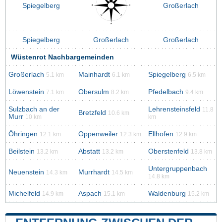
Spiegelberg
Großerlach
Spiegelberg
Großerlach
Großerlach
Wüstenrot Nachbargemeinden
Großerlach
Mainhardt
Spiegelberg
5.1 km
6.1 km
6.5 km
Löwenstein
Obersulm
Pfedelbach
7.1 km
8.2 km
9.4 km
Sulzbach an der
Lehrensteinsfeld
11.8
Bretzfeld
10.6 km
Murr
10 km
km
Öhringen
Oppenweiler
Ellhofen
12.1 km
12.3 km
12.9 km
Beilstein
Abstatt
Oberstenfeld
13.2 km
13.2 km
13.8 km
Untergruppenbach
Neuenstein
Murrhardt
14.3 km
14.5 km
14.8 km
Michelfeld
Aspach
Waldenburg
14.9 km
15.1 km
15.2 km