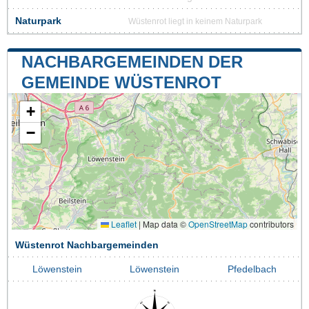
Naturpark
Wüstenrot liegt in keinem Naturpark
NACHBARGEMEINDEN DER
GEMEINDE WÜSTENROT
+
−
Leaflet
|
Map data ©
OpenStreetMap
contributors
Wüstenrot Nachbargemeinden
Löwenstein
Löwenstein
Pfedelbach