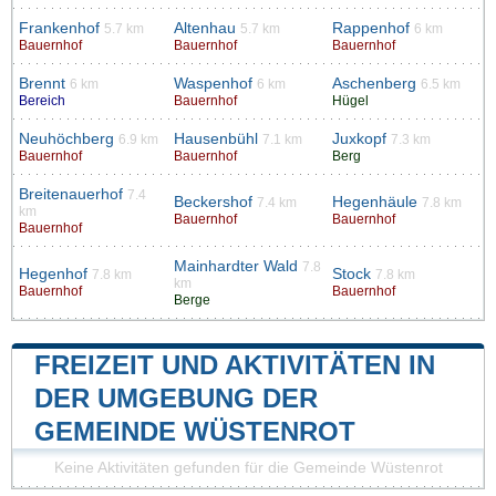
Frankenhof
Altenhau
Rappenhof
5.7 km
5.7 km
6 km
Bauernhof
Bauernhof
Bauernhof
Brennt
Waspenhof
Aschenberg
6 km
6 km
6.5 km
Bereich
Bauernhof
Hügel
Neuhöchberg
Hausenbühl
Juxkopf
6.9 km
7.1 km
7.3 km
Bauernhof
Bauernhof
Berg
Breitenauerhof
7.4
Beckershof
Hegenhäule
7.4 km
7.8 km
km
Bauernhof
Bauernhof
Bauernhof
Mainhardter Wald
7.8
Hegenhof
Stock
7.8 km
7.8 km
km
Bauernhof
Bauernhof
Berge
FREIZEIT UND AKTIVITÄTEN IN
DER UMGEBUNG DER
GEMEINDE WÜSTENROT
Keine Aktivitäten gefunden für die Gemeinde Wüstenrot