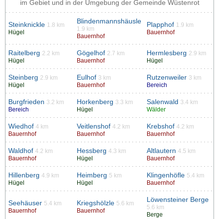
im Gebiet und in der Umgebung der Gemeinde Wüstenrot
Blindenmannshäusle
Steinknickle
Plapphof
1.8 km
1.9 km
1.9 km
Hügel
Bauernhof
Bauernhof
Raitelberg
Gögelhof
Hermlesberg
2.2 km
2.7 km
2.9 km
Hügel
Bauernhof
Hügel
Steinberg
Eulhof
Rutzenweiler
2.9 km
3 km
3 km
Hügel
Bauernhof
Bereich
Burgfrieden
Horkenberg
Salenwald
3.2 km
3.3 km
3.4 km
Bereich
Hügel
Wälder
Wiedhof
Veitlenshof
Krebshof
4 km
4.2 km
4.2 km
Bauernhof
Bauernhof
Bauernhof
Waldhof
Hessberg
Altlautern
4.2 km
4.3 km
4.5 km
Bauernhof
Hügel
Bauernhof
Hillenberg
Heimberg
Klingenhöfle
4.9 km
5 km
5.4 km
Hügel
Hügel
Bauernhof
Löwensteiner Berge
Seehäuser
Kriegshölzle
5.4 km
5.6 km
5.6 km
Bauernhof
Bauernhof
Berge