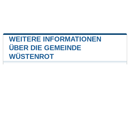
WEITERE INFORMATIONEN
ÜBER DIE GEMEINDE
WÜSTENROT
Kernkraftwerk
Kernkraftwerk Neckarwestheim
23 mile
Unsere Website ist nicht mit einer Regierungsbehörde
des Landes verbunden oder wird von ihr gesponsert.
Wir sind ein unabhängiges Unternehmen, das sich der
Bereitstellung wertvoller Informationen für die Bürger
und Einwohner des Landes verschrieben hat.
Impressum
|
Daten aktualisieren
|
Kontakt
|
Städte und Ortschaften
der Welt
| Copyright © 2026 stadte-gemeinden.de Alle