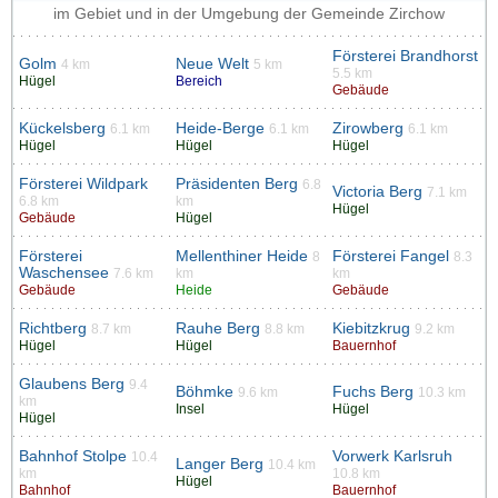
im Gebiet und in der Umgebung der Gemeinde Zirchow
Försterei Brandhorst
Golm
Neue Welt
4 km
5 km
5.5 km
Hügel
Bereich
Gebäude
Kückelsberg
Heide-Berge
Zirowberg
6.1 km
6.1 km
6.1 km
Hügel
Hügel
Hügel
Försterei Wildpark
Präsidenten Berg
6.8
Victoria Berg
7.1 km
6.8 km
km
Hügel
Gebäude
Hügel
Försterei
Mellenthiner Heide
Försterei Fangel
8
8.3
Waschensee
7.6 km
km
km
Gebäude
Heide
Gebäude
Richtberg
Rauhe Berg
Kiebitzkrug
8.7 km
8.8 km
9.2 km
Hügel
Hügel
Bauernhof
Glaubens Berg
9.4
Böhmke
Fuchs Berg
9.6 km
10.3 km
km
Insel
Hügel
Hügel
Bahnhof Stolpe
Vorwerk Karlsruh
10.4
Langer Berg
10.4 km
km
10.8 km
Hügel
Bahnhof
Bauernhof