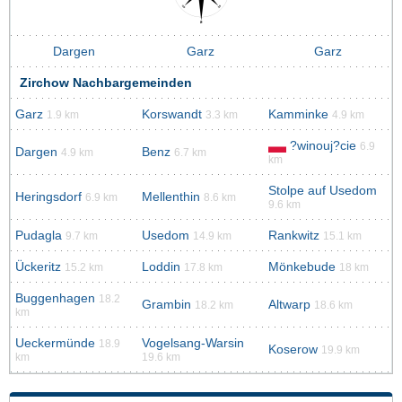
Dargen
Garz
Garz
Zirchow Nachbargemeinden
Garz
Korswandt
Kamminke
1.9 km
3.3 km
4.9 km
?winouj?cie
6.9
Dargen
Benz
4.9 km
6.7 km
km
Stolpe auf Usedom
Heringsdorf
Mellenthin
6.9 km
8.6 km
9.6 km
Pudagla
Usedom
Rankwitz
9.7 km
14.9 km
15.1 km
Ückeritz
Loddin
Mönkebude
15.2 km
17.8 km
18 km
Buggenhagen
18.2
Grambin
Altwarp
18.2 km
18.6 km
km
Ueckermünde
Vogelsang-Warsin
18.9
Koserow
19.9 km
km
19.6 km