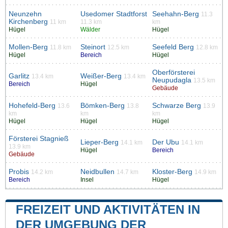
Neunzehn
Usedomer Stadtforst
Seehahn-Berg
11.3
Kirchenberg
11 km
11.3 km
km
Hügel
Wälder
Hügel
Mollen-Berg
Steinort
Seefeld Berg
11.8 km
12.5 km
12.8 km
Hügel
Bereich
Hügel
Oberförsterei
Garlitz
Weißer-Berg
13.4 km
13.4 km
Neupudagla
13.5 km
Bereich
Hügel
Gebäude
Hohefeld-Berg
Bömken-Berg
Schwarze Berg
13.6
13.8
13.9
km
km
km
Hügel
Hügel
Hügel
Försterei Stagnieß
Lieper-Berg
Der Ubu
14.1 km
14.1 km
13.9 km
Hügel
Bereich
Gebäude
Probis
Neidbullen
Kloster-Berg
14.2 km
14.7 km
14.9 km
Bereich
Insel
Hügel
FREIZEIT UND AKTIVITÄTEN IN
DER UMGEBUNG DER