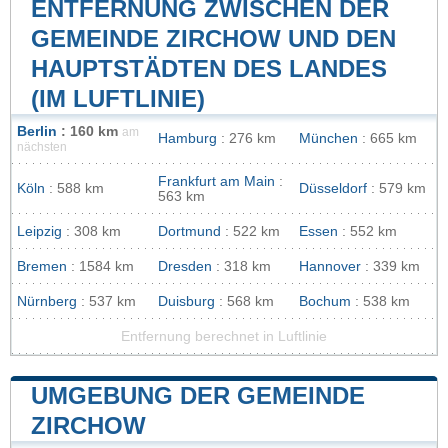
ENTFERNUNG ZWISCHEN DER
GEMEINDE ZIRCHOW UND DEN
HAUPTSTÄDTEN DES LANDES
(IM LUFTLINIE)
Berlin
: 160 km
am
Hamburg
: 276 km
München
: 665 km
nächsten
Frankfurt am Main
:
Köln
: 588 km
Düsseldorf
: 579 km
563 km
Leipzig
: 308 km
Dortmund
: 522 km
Essen
: 552 km
Bremen
: 1584 km
Dresden
: 318 km
Hannover
: 339 km
Nürnberg
: 537 km
Duisburg
: 568 km
Bochum
: 538 km
Entfernung berechnet in Luftlinie
UMGEBUNG DER GEMEINDE
ZIRCHOW