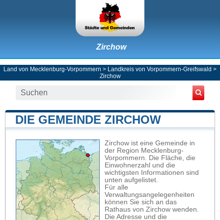
Zirchow
Land von Mecklenburg-Vorpommern
>
Landkreis von Vorpommern-Greifswald
>
Zirchow
DIE GEMEINDE ZIRCHOW
Zirchow ist eine Gemeinde in
der Region Mecklenburg-
Vorpommern. Die Fläche, die
Einwohnerzahl und die
wichtigsten Informationen sind
unten aufgelistet.
Für alle
Verwaltungsangelegenheiten
können Sie sich an das
Rathaus von Zirchow wenden.
Die Adresse und die