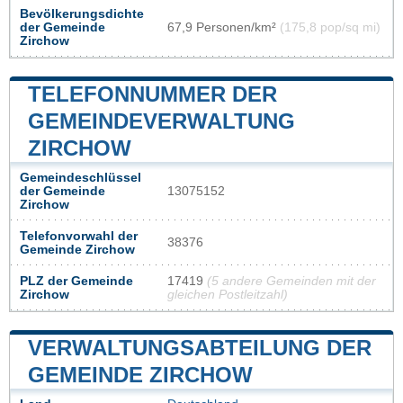
Bevölkerungsdichte
der Gemeinde
67,9 Personen/km²
(175,8 pop/sq mi)
Zirchow
TELEFONNUMMER DER
GEMEINDEVERWALTUNG
ZIRCHOW
Gemeindeschlüssel
der Gemeinde
13075152
Zirchow
Telefonvorwahl der
38376
Gemeinde Zirchow
PLZ der Gemeinde
17419
(5 andere Gemeinden mit der
Zirchow
gleichen Postleitzahl)
VERWALTUNGSABTEILUNG DER
GEMEINDE ZIRCHOW