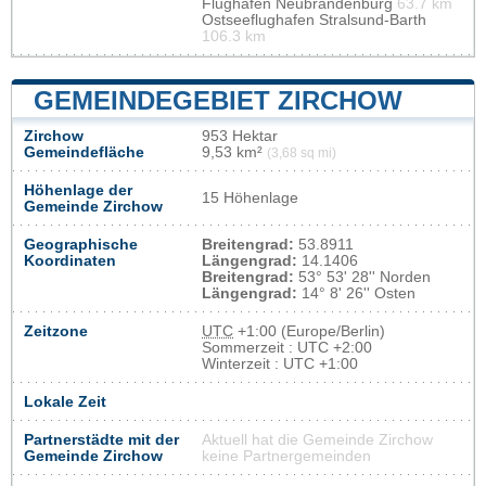
Flughafen Neubrandenburg
63.7 km
Ostseeflughafen Stralsund-Barth
106.3 km
GEMEINDEGEBIET ZIRCHOW
Zirchow
953 Hektar
Gemeindefläche
9,53 km²
(3,68 sq mi)
Höhenlage der
15 Höhenlage
Gemeinde Zirchow
Geographische
Breitengrad:
53.8911
Koordinaten
Längengrad:
14.1406
Breitengrad:
53° 53' 28'' Norden
Längengrad:
14° 8' 26'' Osten
Zeitzone
UTC
+1:00 (Europe/Berlin)
Sommerzeit : UTC +2:00
Winterzeit : UTC +1:00
Lokale Zeit
Partnerstädte mit der
Aktuell hat die Gemeinde Zirchow
Gemeinde Zirchow
keine Partnergemeinden