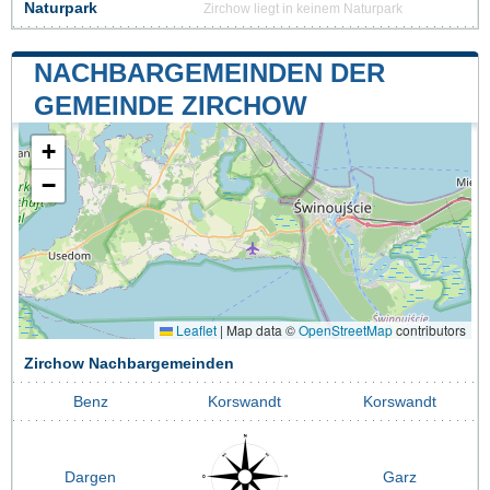
Naturpark
Zirchow liegt in keinem Naturpark
NACHBARGEMEINDEN DER
GEMEINDE ZIRCHOW
+
−
Leaflet
|
Map data ©
OpenStreetMap
contributors
Zirchow Nachbargemeinden
Benz
Korswandt
Korswandt
Dargen
Garz