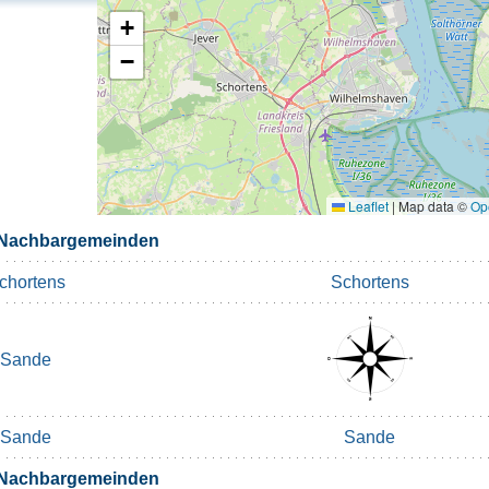
+
−
Leaflet
|
Map data ©
Op
 Nachbargemeinden
chortens
Schortens
Sande
Sande
Sande
 Nachbargemeinden