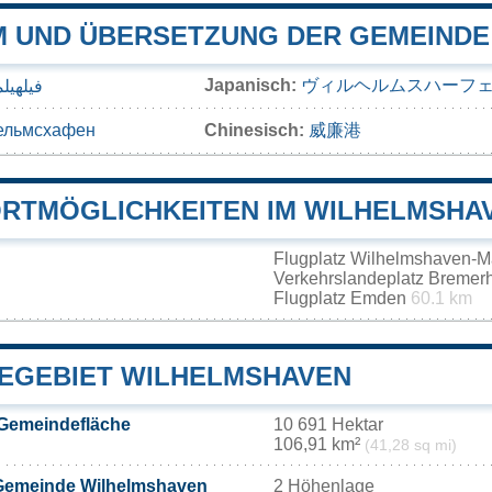
 UND ÜBERSETZUNG DER GEMEINDE
Japanisch:
ヴィルヘルムスハーフ
فيلهيل
ельмсхафен
Chinesisch:
威廉港
RTMÖGLICHKEITEN IM WILHELMSHA
Flugplatz Wilhelmshaven-M
Verkehrslandeplatz Bremer
Flugplatz Emden
60.1 km
EGEBIET WILHELMSHAVEN
Gemeindefläche
10 691 Hektar
106,91 km²
(41,28 sq mi)
Gemeinde Wilhelmshaven
2 Höhenlage