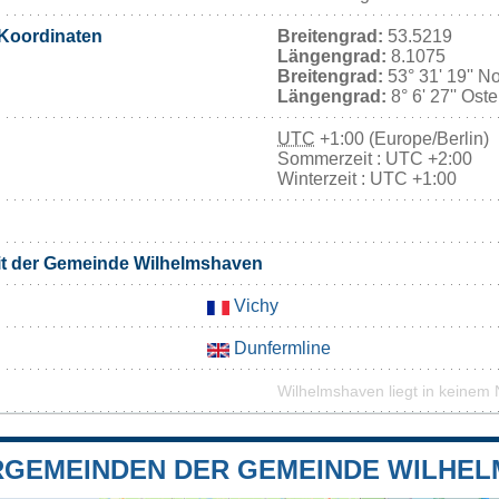
Koordinaten
Breitengrad:
53.5219
Längengrad:
8.1075
Breitengrad:
53° 31' 19'' N
Längengrad:
8° 6' 27'' Ost
UTC
+1:00 (Europe/Berlin)
Sommerzeit : UTC +2:00
Winterzeit : UTC +1:00
it der Gemeinde Wilhelmshaven
Vichy
Dunfermline
Wilhelmshaven liegt in keinem 
GEMEINDEN DER GEMEINDE WILHE