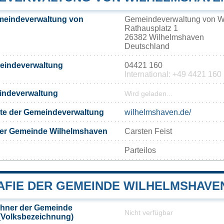
meindeverwaltung von
Gemeindeverwaltung von W
Rathausplatz 1
26382 Wilhelmshaven
Deutschland
meindeverwaltung
04421 160
International: +49 4421 160
eindeverwaltung
Wird geladen...
eite der Gemeindeverwaltung
wilhelmshaven.de/
der Gemeinde Wilhelmshaven
Carsten Feist
Parteilos
FIE DER GEMEINDE WILHELMSHAVE
hner der Gemeinde
Nicht verfügbar
(Volksbezeichnung)