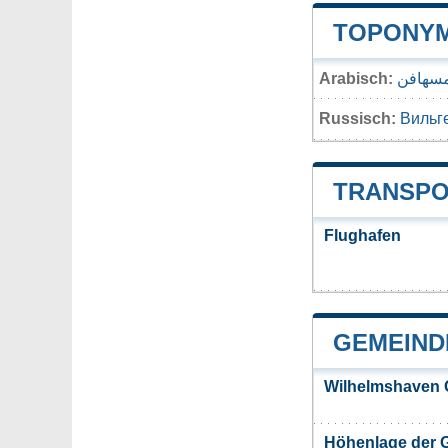
TOPONYM
Arabisch:
مسهافن
Russisch:
Вильг
TRANSPO
Flughafen
GEMEIND
Wilhelmshaven 
Höhenlage der 