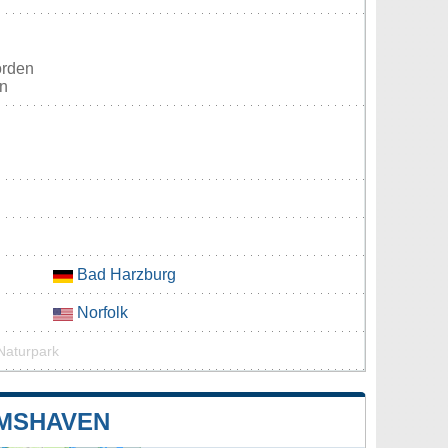
orden
en
Bad Harzburg
Norfolk
Naturpark
LMSHAVEN