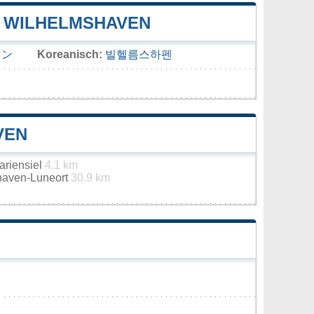
 WILHELMSHAVEN
ェン
Koreanisch:
빌헬름스하펜
VEN
ariensiel
4.1 km
haven-Luneort
30.9 km