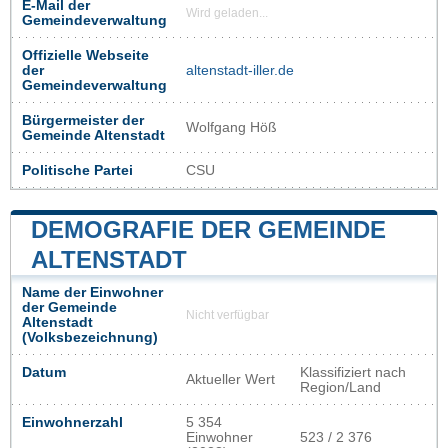
E-Mail der
Wird geladen...
Gemeindeverwaltung
Offizielle Webseite
der
altenstadt-iller.de
Gemeindeverwaltung
Bürgermeister der
Wolfgang Höß
Gemeinde Altenstadt
Politische Partei
CSU
DEMOGRAFIE DER GEMEINDE
ALTENSTADT
Name der Einwohner
der Gemeinde
Nicht verfügbar
Altenstadt
(Volksbezeichnung)
Datum
Klassifiziert nach
Aktueller Wert
Region/Land
Einwohnerzahl
5 354
Einwohner
523 / 2 376