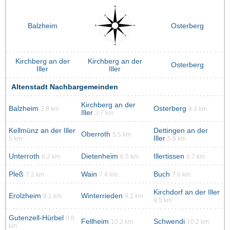
Balzheim
Osterberg
Kirchberg an der
Kirchberg an der
Osterberg
Iller
Iller
Altenstadt Nachbargemeinden
Kirchberg an der
Balzheim
Osterberg
2.8 km
4.3 km
Iller
3.7 km
Kellmünz an der Iller
Dettingen an der
Oberroth
5.5 km
Iller
5 km
5.6 km
Unterroth
Dietenheim
Illertissen
6.2 km
6.5 km
6.7 km
Pleß
Wain
Buch
7.2 km
7.4 km
7.6 km
Kirchdorf an der Iller
Erolzheim
Winterrieden
8.1 km
9.2 km
9.5 km
Gutenzell-Hürbel
9.8
Fellheim
Schwendi
10.2 km
10.2 km
km