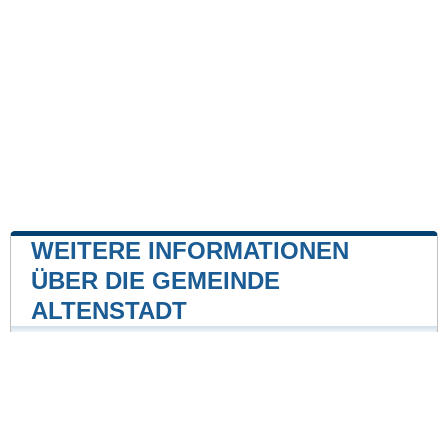
WEITERE INFORMATIONEN
ÜBER DIE GEMEINDE
ALTENSTADT
Kernkraftwerk
Kernkraftwerk Gundremmingen
45 mile
Unsere Website ist nicht mit einer Regierungsbehörde
des Landes verbunden oder wird von ihr gesponsert.
Wir sind ein unabhängiges Unternehmen, das sich der