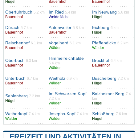
Hügel
Bauernhof
Bauernhof
Oberführbuch
Im Ried
Im Neuwang
5.2 km
5.4 km
5.6 km
Bauernhof
Weidefläche
Hügel
Dürach
Autenweiler
Eichberg
5.7 km
5.8 km
6 km
Bauernhof
Bauernhof
Hügel
Reischenhof
Vogelherd
Pfaffendicke
6.1 km
6.1 km
6.2 km
Bauernhof
Wälder
Wälder
Himmelreichhalde
Oberbuch
Bruckhof
6.3 km
6.4 km
6.4 km
Bauernhof
Bauernhof
Wälder
Unterbuch
Weitholz
Buschelberg
6.7 km
6.9 km
7.2 km
Bauernhof
Wälder
Hügel
Im Schwarzen Kopf
Balzheimer Berg
7.4
Sahlenberg
7.2 km
7.2 km
km
Hügel
Wälder
Hügel
Weiherkopf
Josephs-Kopf
Schloßberg
7.4 km
7.4 km
7.6 km
Wälder
Wälder
Hügel
FREIZEIT UND AKTIVITÄTEN IN