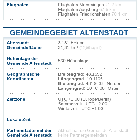
Flughafen
Flughafen Memmingen
21.2 km
Flughafen Augsburg
67.6 km
Flughafen Friedrichshafen
70.4 km
GEMEINDEGEBIET ALTENSTADT
Altenstadt
3 131 Hektar
Gemeindefläche
31,31 km²
(12,09 sq mi)
Höhenlage der
530 Höhenlage
Gemeinde Altenstadt
Geographische
Breitengrad:
48.1592
Koordinaten
Längengrad:
10.1106
Breitengrad:
48° 9' 33'' Norden
Längengrad:
10° 6' 38'' Osten
Zeitzone
UTC
+1:00 (Europe/Berlin)
Sommerzeit : UTC +2:00
Winterzeit : UTC +1:00
Lokale Zeit
Partnerstädte mit der
Aktuell hat die Gemeinde Altenstadt
Gemeinde Altenstadt
keine Partnergemeinden