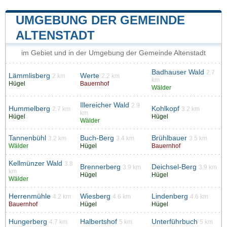
UMGEBUNG DER GEMEINDE
ALTENSTADT
im Gebiet und in der Umgebung der Gemeinde Altenstadt
Badhauser Wald
2.7
Lämmlisberg
Werte
2 km
2.2 km
km
Hügel
Bauernhof
Wälder
Illereicher Wald
2.9
Hummelberg
Kohlkopf
2.7 km
3.2 km
km
Hügel
Hügel
Wälder
Tannenbühl
Buch-Berg
Brühlbauer
3.2 km
3.4 km
3.5 km
Wälder
Hügel
Bauernhof
Kellmünzer Wald
3.8
Brennerberg
Deichsel-Berg
3.9 km
3.9 km
km
Hügel
Hügel
Wälder
Herrenmühle
Wiesberg
Lindenberg
4.2 km
4.6 km
4.6 km
Bauernhof
Hügel
Hügel
Hungerberg
Halbertshof
Unterführbuch
4.7 km
5 km
5 km