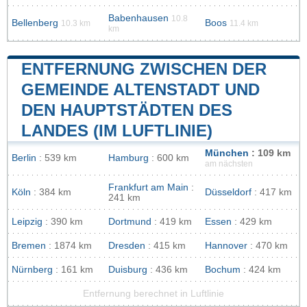
Babenhausen
10.8
Bellenberg
Boos
10.3 km
11.4 km
km
ENTFERNUNG ZWISCHEN DER
GEMEINDE ALTENSTADT UND
DEN HAUPTSTÄDTEN DES
LANDES (IM LUFTLINIE)
München
: 109 km
Berlin
: 539 km
Hamburg
: 600 km
am nächsten
Frankfurt am Main
:
Köln
: 384 km
Düsseldorf
: 417 km
241 km
Leipzig
: 390 km
Dortmund
: 419 km
Essen
: 429 km
Bremen
: 1874 km
Dresden
: 415 km
Hannover
: 470 km
Nürnberg
: 161 km
Duisburg
: 436 km
Bochum
: 424 km
Entfernung berechnet in Luftlinie