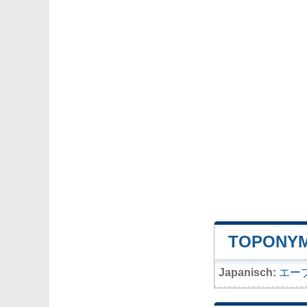
TOPONYM
Japanisch:
エー