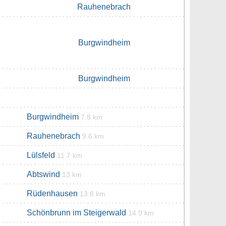
Rauhenebrach
Burgwindheim
Burgwindheim
Burgwindheim
7.8 km
Rauhenebrach
9.6 km
Lülsfeld
11.7 km
Abtswind
13 km
Rüdenhausen
13.8 km
Schönbrunn im Steigerwald
14.9 km