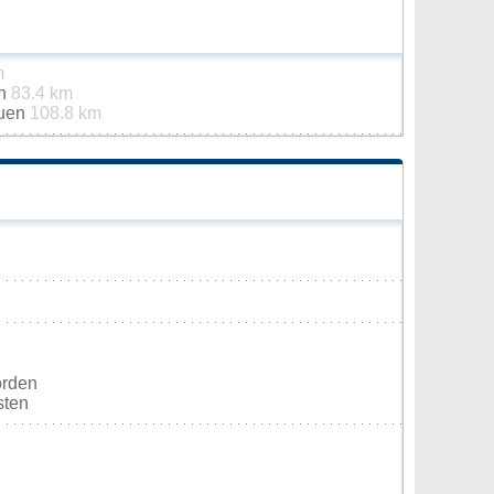
m
th
83.4 km
auen
108.8 km
orden
sten