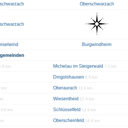
schwarzach
Oberschwarzach
schwarzach
iselwind
Burgwindheim
rgemeinden
Michelau im Steigerwald
5.9 km
7.2 km
Dingolshausen
8.8 km
Oberaurach
8 km
11.6 km
Wiesentheid
km
12.4 km
Schlüsselfeld
13.6 km
13.6 km
Oberscheinfeld
km
14.4 km