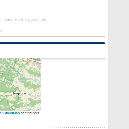
ch keine Partnergemeinden
rk
H
enStreetMap
contributors