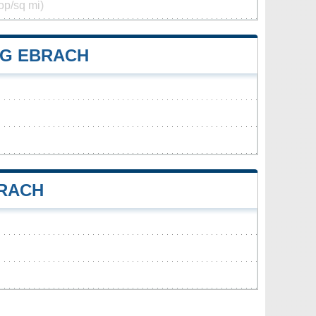
op/sq mi)
G EBRACH
RACH