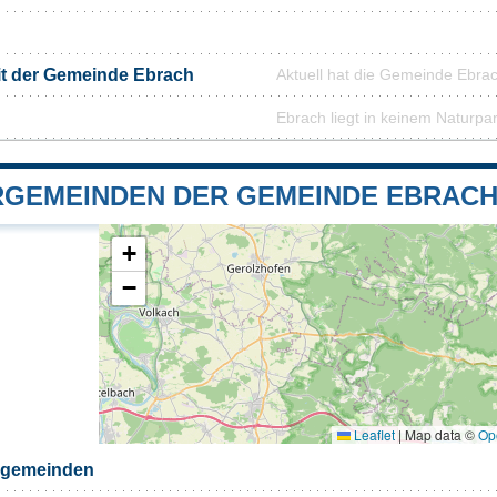
it der Gemeinde Ebrach
Aktuell hat die Gemeinde Ebra
Ebrach liegt in keinem Naturpa
GEMEINDEN DER GEMEINDE EBRAC
+
−
Leaflet
|
Map data ©
Op
rgemeinden