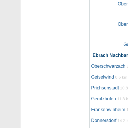
Ober
Ober
Ge
Ebrach Nachba
Oberschwarzach
Geiselwind
8.6 km
Prichsenstadt
10.
Gerolzhofen
11.8 
Frankenwinheim
Donnersdorf
14.2 