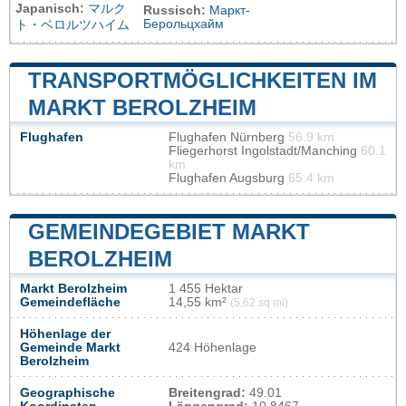
Japanisch:
マルク
Russisch:
Маркт-
Берольцхайм
ト・ベロルツハイム
TRANSPORTMÖGLICHKEITEN IM
MARKT BEROLZHEIM
Flughafen
Flughafen Nürnberg
56.9 km
Fliegerhorst Ingolstadt/Manching
60.1
km
Flughafen Augsburg
65.4 km
GEMEINDEGEBIET MARKT
BEROLZHEIM
Markt Berolzheim
1 455 Hektar
Gemeindefläche
14,55 km²
(5,62 sq mi)
Höhenlage der
Gemeinde Markt
424 Höhenlage
Berolzheim
Geographische
Breitengrad:
49.01