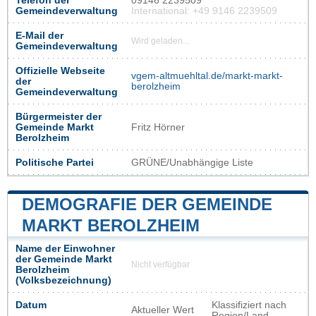
Telefon der
09146 2239509
Gemeindeverwaltung
International: +49 9146 2239509
E-Mail der
Wird geladen...
Gemeindeverwaltung
Offizielle Webseite
vgem-altmuehltal.de/markt-markt-
der
berolzheim
Gemeindeverwaltung
Bürgermeister der
Gemeinde Markt
Fritz Hörner
Berolzheim
Politische Partei
GRÜNE/Unabhängige Liste
DEMOGRAFIE DER GEMEINDE
MARKT BEROLZHEIM
Name der Einwohner
der Gemeinde Markt
Nicht verfügbar
Berolzheim
(Volksbezeichnung)
Datum
Klassifiziert nach
Aktueller Wert
Region/Land