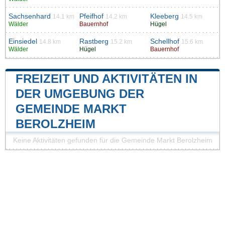
Sachsenhard
Pfeifhof
Kleeberg
14.1 km
14.2 km
14.5 km
Wälder
Bauernhof
Hügel
Einsiedel
Rastberg
Schellhof
14.8 km
15.2 km
15.6 km
Wälder
Hügel
Bauernhof
FREIZEIT UND AKTIVITÄTEN IN
DER UMGEBUNG DER
GEMEINDE MARKT
BEROLZHEIM
Keine Aktivitäten gefunden für die Gemeinde Markt Berolzheim