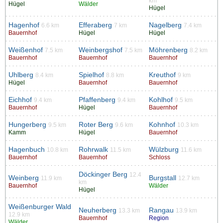
km
Hügel
Wälder
Hügel
Hagenhof
Efferaberg
Nagelberg
6.6 km
7 km
7.4 km
Bauernhof
Hügel
Hügel
Weißenhof
Weinbergshof
Möhrenberg
7.5 km
7.5 km
8.2 km
Bauernhof
Bauernhof
Bauernhof
Uhlberg
Spielhof
Kreuthof
8.4 km
8.8 km
9 km
Hügel
Bauernhof
Bauernhof
Eichhof
Pfaffenberg
Kohlhof
9.4 km
9.4 km
9.5 km
Bauernhof
Hügel
Bauernhof
Hungerberg
Roter Berg
Kohnhof
9.5 km
9.6 km
10.3 km
Kamm
Hügel
Bauernhof
Hagenbuch
Rohrwalk
Wülzburg
10.8 km
11.5 km
11.6 km
Bauernhof
Bauernhof
Schloss
Döckinger Berg
12.4
Weinberg
Burgstall
11.9 km
12.7 km
km
Bauernhof
Wälder
Hügel
Weißenburger Wald
Neuherberg
Rangau
13.3 km
13.9 km
12.9 km
Bauernhof
Region
Wälder