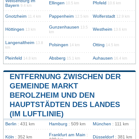
Weißenburg im
Ellingen
Pfofeld
10.5 km
10.6 km
Bayern
9.4 km
Gnotzheim
Pappenheim
Wolferstadt
11.4 km
12.5 km
12.9 km
Gunzenhausen
13.5
Höttingen
Westheim
13 km
13.6 km
km
Langenaltheim
13.8
Polsingen
Otting
14 km
14.5 km
km
Pleinfeld
Absberg
Auhausen
14.8 km
15.1 km
16.4 km
ENTFERNUNG ZWISCHEN DER
GEMEINDE MARKT
BEROLZHEIM UND DEN
HAUPTSTÄDTEN DES LANDES
(IM LUFTLINIE)
Berlin
: 431 km
Hamburg
: 509 km
München
: 111 km
Frankfurt am Main
:
Köln
: 352 km
Düsseldorf
: 381 km