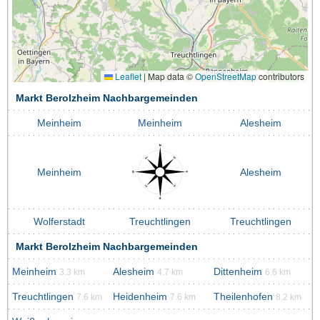
Leaflet
|
Map data ©
OpenStreetMap
contributors
Markt Berolzheim Nachbargemeinden
Meinheim
Meinheim
Alesheim
Meinheim
Alesheim
Wolferstadt
Treuchtlingen
Treuchtlingen
Markt Berolzheim Nachbargemeinden
Meinheim
Alesheim
Dittenheim
3.3 km
4.7 km
6.6 km
Treuchtlingen
Heidenheim
Theilenhofen
7.6 km
7.6 km
8.2 km