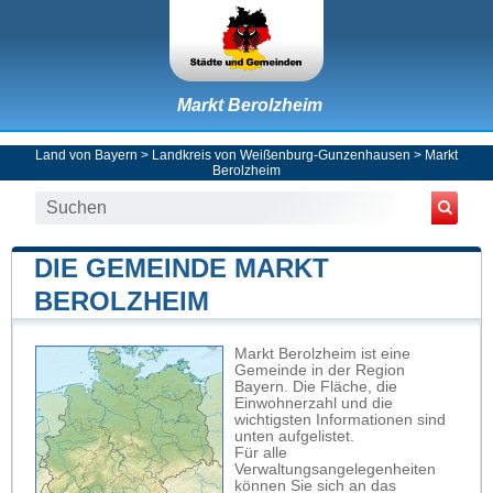
Markt Berolzheim
Land von Bayern
>
Landkreis von Weißenburg-Gunzenhausen
>
Markt
Berolzheim
DIE GEMEINDE MARKT
BEROLZHEIM
Markt Berolzheim ist eine
Gemeinde in der Region
Bayern. Die Fläche, die
Einwohnerzahl und die
wichtigsten Informationen sind
unten aufgelistet.
Für alle
Verwaltungsangelegenheiten
können Sie sich an das