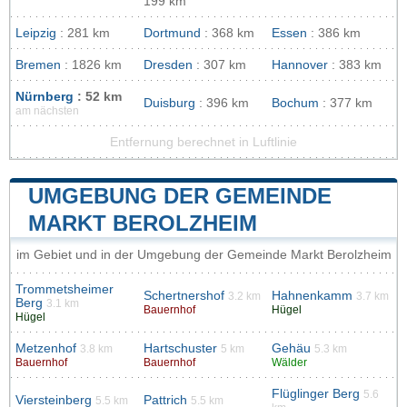
199 km
Leipzig
: 281 km
Dortmund
: 368 km
Essen
: 386 km
Bremen
: 1826 km
Dresden
: 307 km
Hannover
: 383 km
Nürnberg
: 52 km
Duisburg
: 396 km
Bochum
: 377 km
am nächsten
Entfernung berechnet in Luftlinie
UMGEBUNG DER GEMEINDE
MARKT BEROLZHEIM
im Gebiet und in der Umgebung der Gemeinde Markt Berolzheim
Trommetsheimer
Schertnershof
Hahnenkamm
3.2 km
3.7 km
Berg
3.1 km
Bauernhof
Hügel
Hügel
Metzenhof
Hartschuster
Gehäu
3.8 km
5 km
5.3 km
Bauernhof
Bauernhof
Wälder
Flüglinger Berg
5.6
Viersteinberg
Pattrich
5.5 km
5.5 km