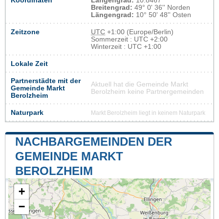
Koordinaten
Längengrad:
10.8467
Breitengrad:
49° 0' 36'' Norden
Längengrad:
10° 50' 48'' Osten
Zeitzone
UTC
+1:00 (Europe/Berlin)
Sommerzeit : UTC +2:00
Winterzeit : UTC +1:00
Lokale Zeit
Partnerstädte mit der
Aktuell hat die Gemeinde Markt
Gemeinde Markt
Berolzheim keine Partnergemeinden
Berolzheim
Naturpark
Markt Berolzheim liegt in keinem Naturpark
NACHBARGEMEINDEN DER
GEMEINDE MARKT
BEROLZHEIM
+
−