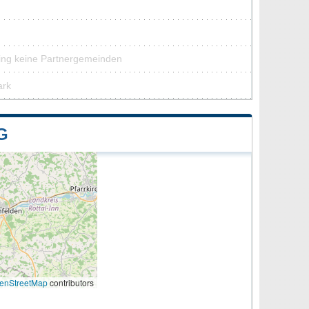
ing keine Partnergemeinden
ark
G
enStreetMap
contributors