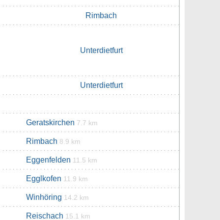
Rimbach
Unterdietfurt
Unterdietfurt
Geratskirchen
7.7 km
Rimbach
8.9 km
Eggenfelden
11.5 km
Egglkofen
11.9 km
Winhöring
14.2 km
Reischach
15.1 km