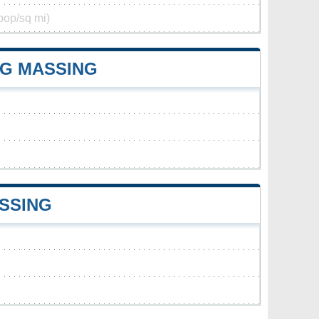
pop/sq mi)
G MASSING
SSING