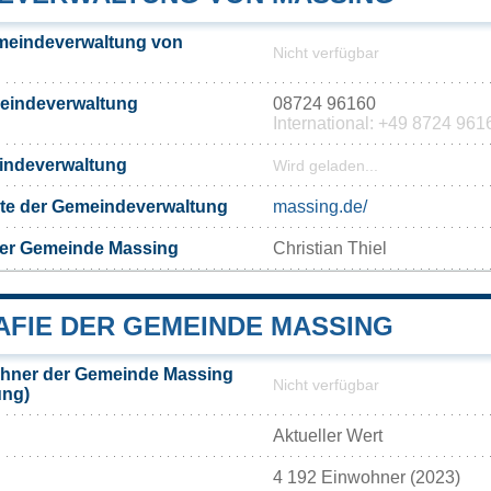
meindeverwaltung von
Nicht verfügbar
meindeverwaltung
08724 96160
International: +49 8724 961
eindeverwaltung
Wird geladen...
eite der Gemeindeverwaltung
massing.de/
der Gemeinde Massing
Christian Thiel
FIE DER GEMEINDE MASSING
hner der Gemeinde Massing
Nicht verfügbar
ung)
Aktueller Wert
4 192 Einwohner (2023)