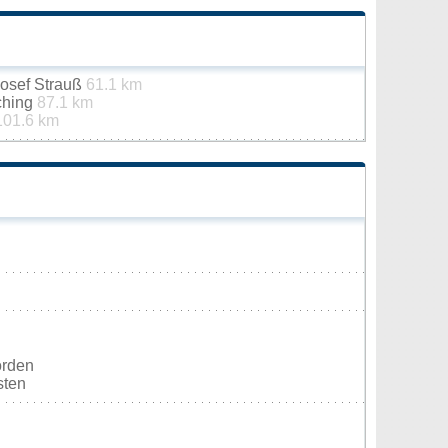
osef Strauß
61.1 km
nching
87.1 km
101.6 km
orden
sten