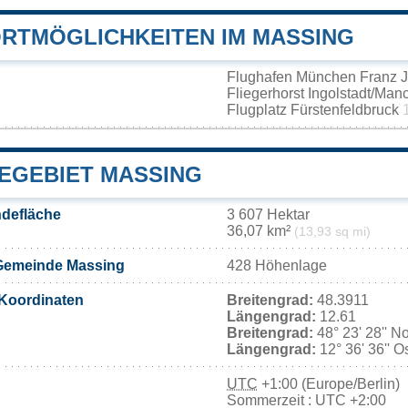
RTMÖGLICHKEITEN IM MASSING
Flughafen München Franz J
Fliegerhorst Ingolstadt/Ma
Flugplatz Fürstenfeldbruck
EGEBIET MASSING
defläche
3 607 Hektar
36,07 km²
(13,93 sq mi)
Gemeinde Massing
428 Höhenlage
Koordinaten
Breitengrad:
48.3911
Längengrad:
12.61
Breitengrad:
48° 23' 28'' N
Längengrad:
12° 36' 36'' O
UTC
+1:00 (Europe/Berlin)
Sommerzeit : UTC +2:00