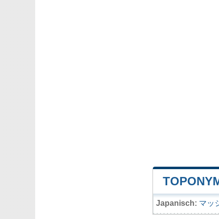
TOPONYM
Japanisch:
マッ