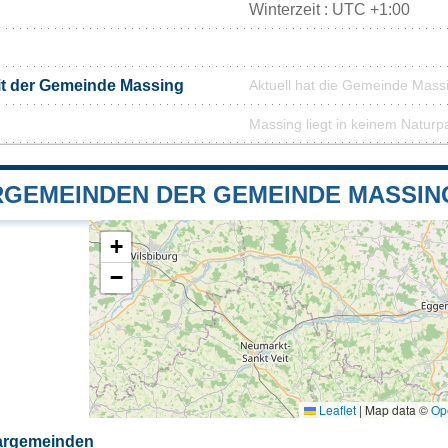
Winterzeit : UTC +1:00
it der Gemeinde Massing
Aktuell hat die Gemeinde Mass
Massing liegt in keinem Naturp
GEMEINDEN DER GEMEINDE MASSIN
+
−
Leaflet
|
Map data ©
Op
argemeinden