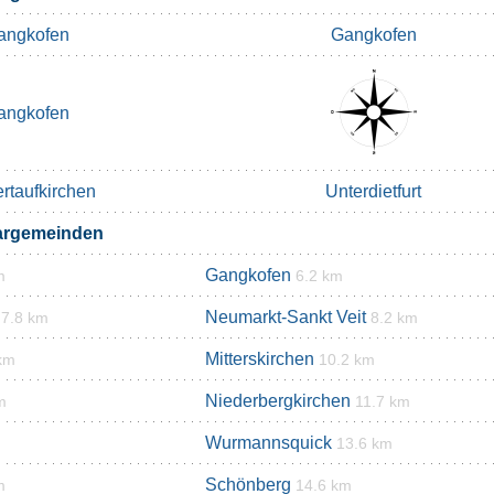
angkofen
Gangkofen
angkofen
rtaufkirchen
Unterdietfurt
argemeinden
Gangkofen
m
6.2 km
Neumarkt-Sankt Veit
7.8 km
8.2 km
Mitterskirchen
km
10.2 km
Niederbergkirchen
m
11.7 km
Wurmannsquick
13.6 km
Schönberg
m
14.6 km