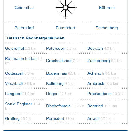
Geiersthal
Böbrach
Patersdorf
Patersdorf
Zachenberg
Teisnach Nachbargemeinden
Geiersthal
Patersdorf
Böbrach
1.3 km
2.6 km
4.3 km
Ruhmannsfelden
6.3
Drachselsried
Zachenberg
7 km
8.1 km
km
Gotteszell
Bodenmais
Achslach
8.3 km
8.5 km
8.5 km
Viechtach
Kollnburg
Arnbruck
8.9 km
9.1 km
10.5 km
Langdorf
Regen
Prackenbach
11.9 km
12.6 km
13.3 km
Sankt Englmar
13.4
Bischofsmais
Bernried
15.2 km
15.5 km
km
Grafling
Perasdorf
Arrach
16.2 km
17 km
17.1 km