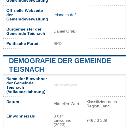
Gemeindeverwaltung
Offizielle Webseite
der
teisnach.de/
Gemeindeverwaltung
Bürgermeister der
Daniel Graßl
Gemeinde Teisnach
Politische Partei
SPD
DEMOGRAFIE DER GEMEINDE
TEISNACH
Name der Einwohner
der Gemeinde
Nicht verfügbar
Teisnach
(Volksbezeichnung)
Datum
Klassifiziert nach
Aktueller Wert
Region/Land
Einwohnerzahl
3 014
Einwohner
946 / 3 389
(2023)