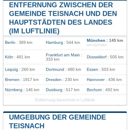
ENTFERNUNG ZWISCHEN DER
GEMEINDE TEISNACH UND DEN
HAUPTSTÄDTEN DES LANDES
(IM LUFTLINIE)
München
: 145 km
Berlin
: 389 km
Hamburg
: 544 km
am nächsten
Frankfurt am Main
:
Köln
: 481 km
Düsseldorf
: 505 km
333 km
Leipzig
: 260 km
Dortmund
: 480 km
Essen
: 503 km
Bremen
: 1917 km
Dresden
: 230 km
Hannover
: 436 km
Nürnberg
: 146 km
Duisburg
: 517 km
Bochum
: 492 km
Entfernung berechnet in Luftlinie
UMGEBUNG DER GEMEINDE
TEISNACH