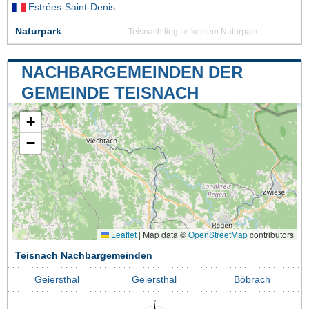
Estrées-Saint-Denis
Naturpark
Teisnach liegt in keinem Naturpark
NACHBARGEMEINDEN DER
GEMEINDE TEISNACH
+
−
Leaflet
|
Map data ©
OpenStreetMap
contributors
Teisnach Nachbargemeinden
Geiersthal
Geiersthal
Böbrach