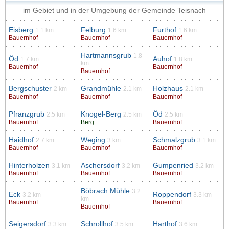
im Gebiet und in der Umgebung der Gemeinde Teisnach
Eisberg
Felburg
Furthof
1.1 km
1.6 km
1.6 km
Bauernhof
Bauernhof
Bauernhof
Hartmannsgrub
1.8
Öd
Auhof
1.7 km
1.8 km
km
Bauernhof
Bauernhof
Bauernhof
Bergschuster
Grandmühle
Holzhaus
2 km
2.1 km
2.1 km
Bauernhof
Bauernhof
Bauernhof
Pfranzgrub
Knogel-Berg
Öd
2.5 km
2.5 km
2.5 km
Bauernhof
Berg
Bauernhof
Haidhof
Weging
Schmalzgrub
2.7 km
3 km
3.1 km
Bauernhof
Bauernhof
Bauernhof
Hinterholzen
Aschersdorf
Gumpenried
3.1 km
3.2 km
3.2 km
Bauernhof
Bauernhof
Bauernhof
Böbrach Mühle
3.2
Eck
Roppendorf
3.2 km
3.3 km
km
Bauernhof
Bauernhof
Bauernhof
Seigersdorf
Schrollhof
Harthof
3.3 km
3.5 km
3.6 km