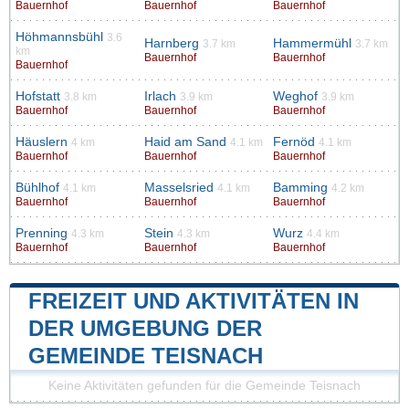
Bauernhof
Bauernhof
Bauernhof
Höhmannsbühl
3.6
Harnberg
Hammermühl
3.7 km
3.7 km
km
Bauernhof
Bauernhof
Bauernhof
Hofstatt
Irlach
Weghof
3.8 km
3.9 km
3.9 km
Bauernhof
Bauernhof
Bauernhof
Häuslern
Haid am Sand
Fernöd
4 km
4.1 km
4.1 km
Bauernhof
Bauernhof
Bauernhof
Bühlhof
Masselsried
Bamming
4.1 km
4.1 km
4.2 km
Bauernhof
Bauernhof
Bauernhof
Prenning
Stein
Wurz
4.3 km
4.3 km
4.4 km
Bauernhof
Bauernhof
Bauernhof
FREIZEIT UND AKTIVITÄTEN IN
DER UMGEBUNG DER
GEMEINDE TEISNACH
Keine Aktivitäten gefunden für die Gemeinde Teisnach