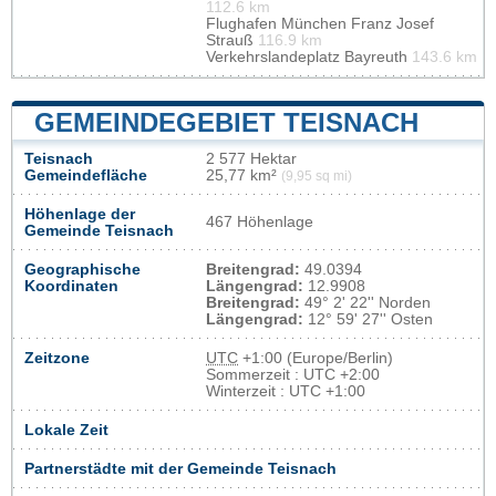
112.6 km
Flughafen München Franz Josef
Strauß
116.9 km
Verkehrslandeplatz Bayreuth
143.6 km
GEMEINDEGEBIET TEISNACH
Teisnach
2 577 Hektar
Gemeindefläche
25,77 km²
(9,95 sq mi)
Höhenlage der
467 Höhenlage
Gemeinde Teisnach
Geographische
Breitengrad:
49.0394
Koordinaten
Längengrad:
12.9908
Breitengrad:
49° 2' 22'' Norden
Längengrad:
12° 59' 27'' Osten
Zeitzone
UTC
+1:00 (Europe/Berlin)
Sommerzeit : UTC +2:00
Winterzeit : UTC +1:00
Lokale Zeit
Partnerstädte mit der Gemeinde Teisnach