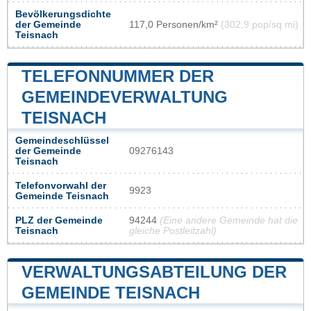
Bevölkerungsdichte
der Gemeinde
117,0 Personen/km²
(302,9 pop/sq mi)
Teisnach
TELEFONNUMMER DER
GEMEINDEVERWALTUNG
TEISNACH
Gemeindeschlüssel
der Gemeinde
09276143
Teisnach
Telefonvorwahl der
9923
Gemeinde Teisnach
PLZ der Gemeinde
94244
(Eine andere Gemeinde hat die
Teisnach
gleiche Postleitzahl)
VERWALTUNGSABTEILUNG DER
GEMEINDE TEISNACH