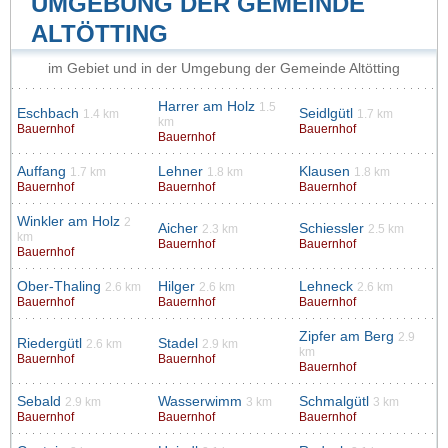
UMGEBUNG DER GEMEINDE
ALTÖTTING
im Gebiet und in der Umgebung der Gemeinde Altötting
Harrer am Holz
1.5
Eschbach
Seidlgütl
1.4 km
1.7 km
km
Bauernhof
Bauernhof
Bauernhof
Auffang
Lehner
Klausen
1.7 km
1.8 km
1.8 km
Bauernhof
Bauernhof
Bauernhof
Winkler am Holz
2
Aicher
Schiessler
2.3 km
2.5 km
km
Bauernhof
Bauernhof
Bauernhof
Ober-Thaling
Hilger
Lehneck
2.6 km
2.6 km
2.6 km
Bauernhof
Bauernhof
Bauernhof
Zipfer am Berg
2.9
Riedergütl
Stadel
2.6 km
2.9 km
km
Bauernhof
Bauernhof
Bauernhof
Sebald
Wasserwimm
Schmalgütl
2.9 km
3 km
3 km
Bauernhof
Bauernhof
Bauernhof