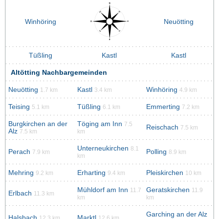
Winhöring
Neuötting
Tüßling
Kastl
Kastl
Altötting Nachbargemeinden
Neuötting
Kastl
Winhöring
1.7 km
3.4 km
4.9 km
Teising
Tüßling
Emmerting
5.1 km
6.1 km
7.2 km
Burgkirchen an der
Töging am Inn
7.5
Reischach
7.5 km
Alz
7.5 km
km
Unterneukirchen
8.1
Perach
Polling
7.9 km
8.9 km
km
Mehring
Erharting
Pleiskirchen
9.2 km
9.4 km
10 km
Mühldorf am Inn
Geratskirchen
11.7
11.9
Erlbach
11.3 km
km
km
Garching an der Alz
Halsbach
Marktl
12.3 km
12.6 km