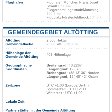
Flughafen
Flughafen München Franz Josef
Strauß
67.6 km
Fliegerhorst Ingolstadt/Manching
100.5 km
Flugplatz Fürstenfeldbruck
104.7 km
GEMEINDEGEBIET ALTÖTTING
Altötting
2 308 Hektar
Gemeindefläche
23,08 km²
(8,91 sq mi)
Höhenlage der
403 Höhenlage
Gemeinde Altötting
Geographische
Breitengrad:
48.2267
Koordinaten
Längengrad:
12.6783
Breitengrad:
48° 13' 36'' Norden
Längengrad:
12° 40' 42'' Osten
Zeitzone
UTC
+1:00 (Europe/Berlin)
Sommerzeit : UTC +2:00
Winterzeit : UTC +1:00
Lokale Zeit
Partnerstädte mit der Gemeinde Altötting