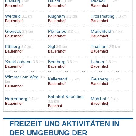
Gasteig
Haindl
Radeck
3 km
3.1 km
3.1 km
Bauernhof
Bauernhof
Bauernhof
Weitfeld
Klugham
Trossmating
3.1 km
3.2 km
3.3 km
Bauernhof
Bauernhof
Bauernhof
Gloneck
Pfaffenöd
Marienfeld
3.3 km
3.3 km
3.4 km
Bauernhof
Bauernhof
Bauernhof
Ettlberg
Sigl
Thalham
3.5 km
3.5 km
3.5 km
Bauernhof
Bauernhof
Bauernhof
Sankt Johann
Bemberg
Lohner
3.6 km
3.6 km
3.6 km
Bauernhof
Bauernhof
Bauernhof
Wimmer am Weg
3.6
Kellerstorf
Geisberg
3.7 km
3.7 km
km
Bauernhof
Bauernhof
Bauernhof
Bahnhof Neuötting
Herrenberg
Mühlhof
3.7 km
3.9 km
3.9 km
Bauernhof
Bauernhof
Bahnhof
FREIZEIT UND AKTIVITÄTEN IN
DER UMGEBUNG DER