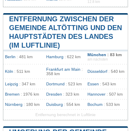
12.8 km
ENTFERNUNG ZWISCHEN DER
GEMEINDE ALTÖTTING UND DEN
HAUPTSTÄDTEN DES LANDES
(IM LUFTLINIE)
München
: 83 km
Berlin
: 481 km
Hamburg
: 622 km
am nächsten
Frankfurt am Main
:
Köln
: 511 km
Düsseldorf
: 540 km
358 km
Leipzig
: 347 km
Dortmund
: 523 km
Essen
: 543 km
Bremen
: 1976 km
Dresden
: 323 km
Hannover
: 507 km
Nürnberg
: 180 km
Duisburg
: 554 km
Bochum
: 533 km
Entfernung berechnet in Luftlinie