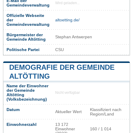
E-Mail der
Wird geladen...
Gemeindeverwaltung
Offizielle Webseite
der
altoetting.de/
Gemeindeverwaltung
Bürgermeister der
Stephan Antwerpen
Gemeinde Altötting
Politische Partei
CSU
DEMOGRAFIE DER GEMEINDE
ALTÖTTING
Name der Einwohner
der Gemeinde
Nicht verfügbar
Altötting
(Volksbezeichnung)
Datum
Klassifiziert nach
Aktueller Wert
Region/Land
Einwohnerzahl
13 172
Einwohner
160 / 1 014