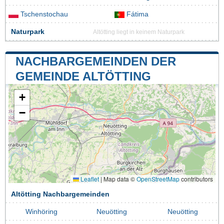
Tschenstochau
Fátima
Naturpark
Altötting liegt in keinem Naturpark
NACHBARGEMEINDEN DER
GEMEINDE ALTÖTTING
+
−
Leaflet
|
Map data ©
OpenStreetMap
contributors
Altötting Nachbargemeinden
Winhöring
Neuötting
Neuötting