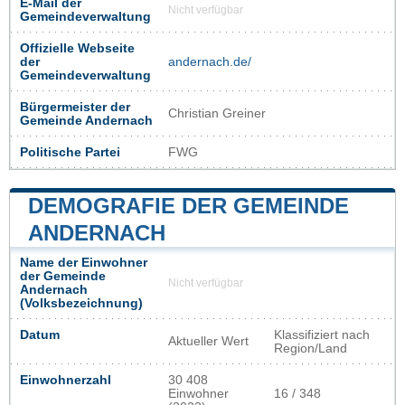
E-Mail der
Nicht verfügbar
Gemeindeverwaltung
Offizielle Webseite
der
andernach.de/
Gemeindeverwaltung
Bürgermeister der
Christian Greiner
Gemeinde Andernach
Politische Partei
FWG
DEMOGRAFIE DER GEMEINDE
ANDERNACH
Name der Einwohner
der Gemeinde
Nicht verfügbar
Andernach
(Volksbezeichnung)
Datum
Klassifiziert nach
Aktueller Wert
Region/Land
Einwohnerzahl
30 408
Einwohner
16 / 348