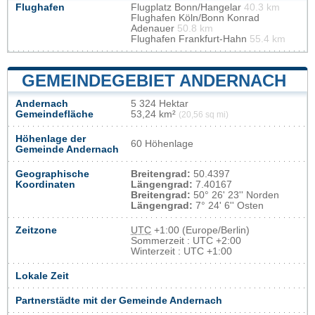
Flughafen
Flugplatz Bonn/Hangelar
40.3 km
Flughafen Köln/Bonn Konrad
Adenauer
50.8 km
Flughafen Frankfurt-Hahn
55.4 km
GEMEINDEGEBIET ANDERNACH
Andernach
5 324 Hektar
Gemeindefläche
53,24 km²
(20,56 sq mi)
Höhenlage der
60 Höhenlage
Gemeinde Andernach
Geographische
Breitengrad:
50.4397
Koordinaten
Längengrad:
7.40167
Breitengrad:
50° 26' 23'' Norden
Längengrad:
7° 24' 6'' Osten
Zeitzone
UTC
+1:00 (Europe/Berlin)
Sommerzeit : UTC +2:00
Winterzeit : UTC +1:00
Lokale Zeit
Partnerstädte mit der Gemeinde Andernach