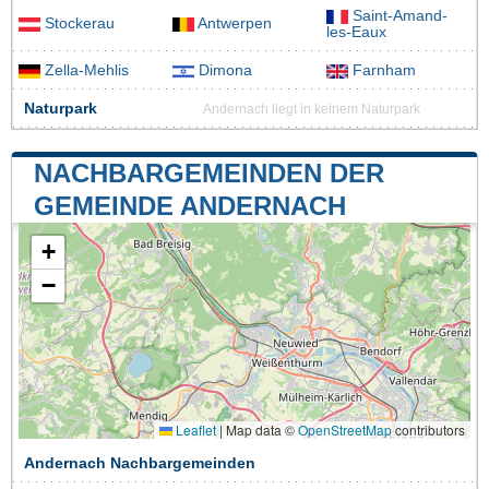
Saint-Amand-
Stockerau
Antwerpen
les-Eaux
Zella-Mehlis
Dimona
Farnham
Naturpark
Andernach liegt in keinem Naturpark
NACHBARGEMEINDEN DER
GEMEINDE ANDERNACH
+
−
Leaflet
|
Map data ©
OpenStreetMap
contributors
Andernach Nachbargemeinden