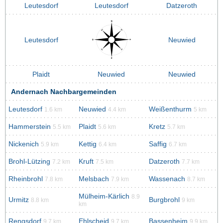
Leutesdorf
Leutesdorf
Datzeroth
Leutesdorf
Neuwied
Plaidt
Neuwied
Neuwied
Andernach Nachbargemeinden
Leutesdorf
Neuwied
Weißenthurm
1.6 km
4.4 km
5 km
Hammerstein
Plaidt
Kretz
5.5 km
5.6 km
5.7 km
Nickenich
Kettig
Saffig
5.9 km
6.4 km
6.7 km
Brohl-Lützing
Kruft
Datzeroth
7.2 km
7.5 km
7.7 km
Rheinbrohl
Melsbach
Wassenach
7.8 km
7.9 km
8.7 km
Mülheim-Kärlich
8.9
Urmitz
Burgbrohl
8.8 km
9 km
km
Rengsdorf
Ehlscheid
Bassenheim
9.7 km
9.7 km
9.9 km