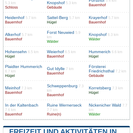
Forsthof
5.4 km
Knopshof
5.3 km
5.3 km
Bauernhof
Schloss
Gebäude
Heidenhof
Sattel-Berg
Krayerhof
5.7 km
5.7 km
5.7 km
Bauernhof
Hügel
Bauernhof
Forst Neuwied
5.9
Alkerhof
Knopshof
5.7 km
6.3 km
km
Bauernhof
Wälder
Wälder
Hohensehn
Weierhof
Hummerich
6.5 km
6.5 km
6.6 km
Hügel
Bauernhof
Hügel
Plaidter Hummerich
Försterei
Gut Idylle
7 km
Friedrichsthal
6.7 km
7.2 km
Bauernhof
Hügel
Gebäude
Schweppenburg
7.3
Meinhof
Korretsberg
7.3 km
7.3 km
km
Bauernhof
Hügel
Bauernhof
In der Kaltenbach
Ruine Wernerseck
Nickenicher Wald
7.7
7.6 km
7.7 km
km
Bauernhof
Ruine(n)
Wälder
FREIZEIT UND AKTIVITÄTEN IN