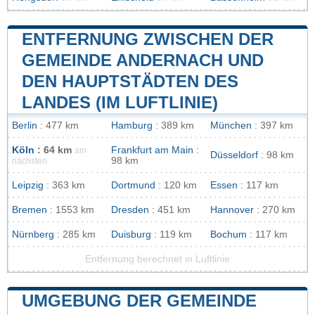
ENTFERNUNG ZWISCHEN DER
GEMEINDE ANDERNACH UND
DEN HAUPTSTÄDTEN DES
LANDES (IM LUFTLINIE)
Berlin
: 477 km
Hamburg
: 389 km
München
: 397 km
Köln
: 64 km
Frankfurt am Main
:
am
Düsseldorf
: 98 km
98 km
nächsten
Leipzig
: 363 km
Dortmund
: 120 km
Essen
: 117 km
Bremen
: 1553 km
Dresden
: 451 km
Hannover
: 270 km
Nürnberg
: 285 km
Duisburg
: 119 km
Bochum
: 117 km
Entfernung berechnet in Luftlinie
UMGEBUNG DER GEMEINDE