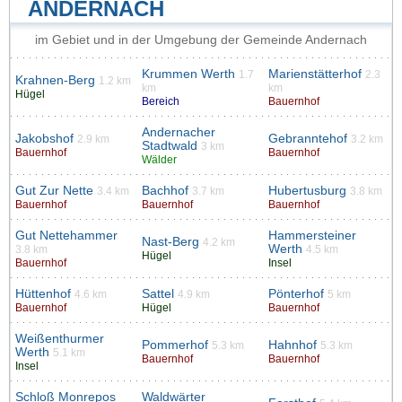
ANDERNACH
im Gebiet und in der Umgebung der Gemeinde Andernach
Krummen Werth
Marienstätterhof
1.7
2.3
Krahnen-Berg
1.2 km
km
km
Hügel
Bereich
Bauernhof
Andernacher
Jakobshof
Gebranntehof
2.9 km
3.2 km
Stadtwald
3 km
Bauernhof
Bauernhof
Wälder
Gut Zur Nette
Bachhof
Hubertusburg
3.4 km
3.7 km
3.8 km
Bauernhof
Bauernhof
Bauernhof
Gut Nettehammer
Hammersteiner
Nast-Berg
4.2 km
Werth
3.8 km
4.5 km
Hügel
Bauernhof
Insel
Hüttenhof
Sattel
Pönterhof
4.6 km
4.9 km
5 km
Bauernhof
Hügel
Bauernhof
Weißenthurmer
Pommerhof
Hahnhof
5.3 km
5.3 km
Werth
5.1 km
Bauernhof
Bauernhof
Insel
Schloß Monrepos
Waldwärter