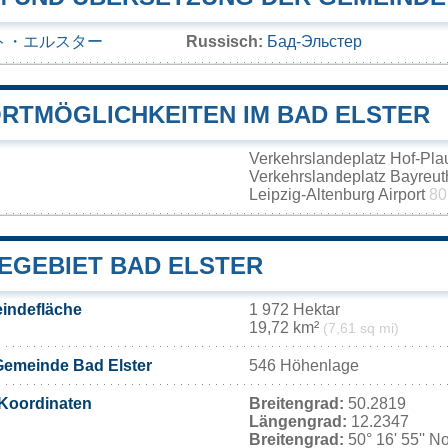
ト・エルスター
Russisch:
Бад-Эльстер
RTMÖGLICHKEITEN IM BAD ELSTER
Verkehrslandeplatz Hof-Pl
Verkehrslandeplatz Bayreu
Leipzig-Altenburg Airport
80
EGEBIET BAD ELSTER
indefläche
1 972 Hektar
19,72 km²
(7,61 sq mi)
Gemeinde Bad Elster
546 Höhenlage
Koordinaten
Breitengrad:
50.2819
Längengrad:
12.2347
Breitengrad:
50° 16' 55'' N