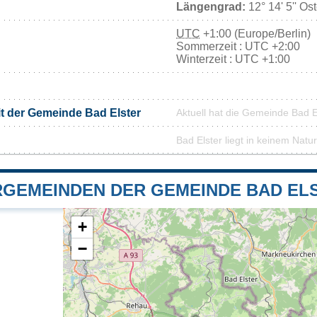
Längengrad:
12° 14' 5'' Os
UTC
+1:00 (Europe/Berlin)
Sommerzeit : UTC +2:00
Winterzeit : UTC +1:00
it der Gemeinde Bad Elster
Aktuell hat die Gemeinde Bad 
Bad Elster liegt in keinem Natu
GEMEINDEN DER GEMEINDE BAD EL
+
−