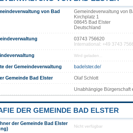
meindeverwaltung von Bad
Gemeindeverwaltung von Ba
Kirchplatz 1
08645 Bad Elster
Deutschland
meindeverwaltung
03743 756620
International: +49 3743 756
eindeverwaltung
Wird geladen...
eite der Gemeindeverwaltung
badelster.de/
er Gemeinde Bad Elster
Olaf Schlott
Unabhängige Bürgerschaft 
FIE DER GEMEINDE BAD ELSTER
hner der Gemeinde Bad Elster
Nicht verfügbar
ung)