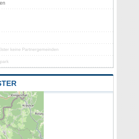
ten
Elster keine Partnergemeinden
rpark
STER