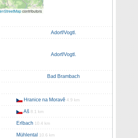
enStreetMap
contributors
Adorf/Vogtl.
Adorf/Vogtl.
Bad Brambach
Hranice na Moravě
4.9 km
Aš
8.1 km
Erlbach
10.4 km
Mühlental
10.6 km