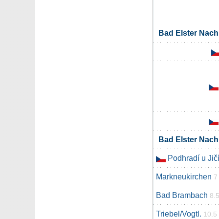
Bad Elster Nac
Bad Elster Nac
Podhradí u Jič
Markneukirchen
7
Bad Brambach
8.
Triebel/Vogtl.
10.5