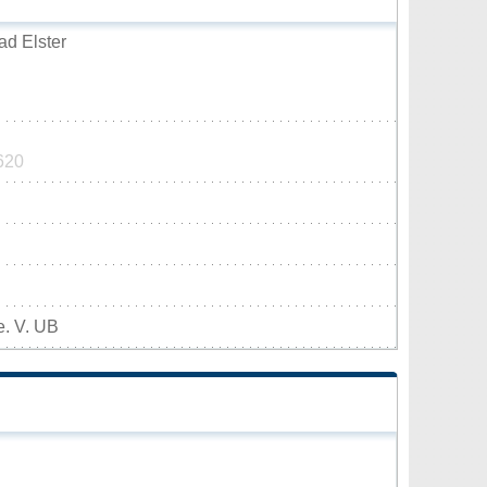
d Elster
620
e. V. UB