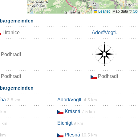
Leaflet
|
Map data ©
Op
hbargemeinden
Hranice
Adorf/Vogtl.
Podhradí
Podhradí
Podhradí
hbargemeinden
ína
Adorf/Vogtl.
3.8 km
4.5 km
Krásná
 km
7.5 km
Eichigt
5 km
9 km
Plesná
 km
10.5 km