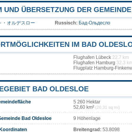
 UND ÜBERSETZUNG DER GEMEINDE
ト・オルデスロー
Russisch:
Бад-Ольдесло
RTMÖGLICHKEITEN IM BAD OLDESL
Flughafen Lübeck
22.7 km
Flughafen Hamburg
32.3 k
Flugplatz Hamburg-Finken
EGEBIET BAD OLDESLOE
emeindefläche
5 260 Hektar
52,60 km²
(20,31 sq mi)
Gemeinde Bad Oldesloe
9 Höhenlage
Koordinaten
Breitengrad:
53.8098