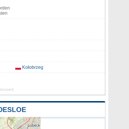
orden
sten
Kołobrzeg
aturpark
DESLOE