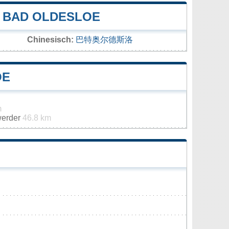
 BAD OLDESLOE
Chinesisch:
巴特奥尔德斯洛
OE
m
werder
46.8 km