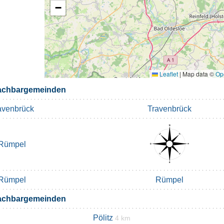
−
Leaflet
|
Map data ©
Op
achbargemeinden
avenbrück
Travenbrück
Rümpel
Rümpel
Rümpel
achbargemeinden
Pölitz
4 km