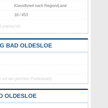
Klassifiziert nach Region/Land
16 / 453
1 pop/sq mi)
G BAD OLDESLOE
mit der gleichen Postleitzahl)
D OLDESLOE