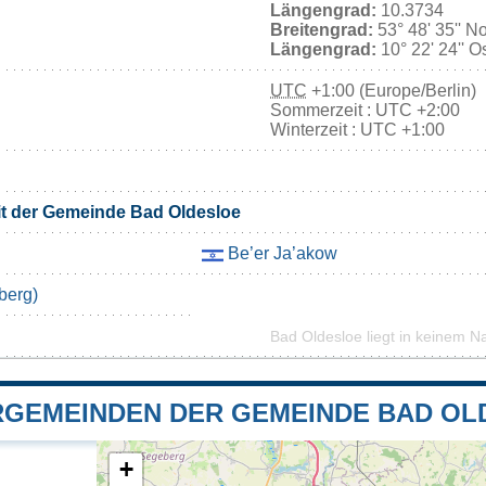
Längengrad:
10.3734
Breitengrad:
53° 48' 35'' N
Längengrad:
10° 22' 24'' O
UTC
+1:00 (Europe/Berlin)
Sommerzeit : UTC +2:00
Winterzeit : UTC +1:00
it der Gemeinde Bad Oldesloe
Be’er Ja’akow
berg)
Bad Oldesloe liegt in keinem N
GEMEINDEN DER GEMEINDE BAD OL
+