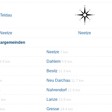
Teldau
Neetze
Neetze
bargemeinden
Neetze
7 km
Dahlem
8.9 km
9.8 km
Besitz
11.3 km
Neu Darchau
km
11.7 km
Nahrendorf
m
12.9 km
Lanze
3 km
13.9 km
Gresse
 km
14.4 km