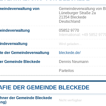
meindeverwaltung von
Gemeindeverwaltung von B
Lüneburger Straße 2a
21354 Bleckede
Deutschland
meindeverwaltung
05852 9770
International: +49 5852 977
eindeverwaltung
Wird geladen...
eite der Gemeindeverwaltung
bleckede.de/
der Gemeinde Bleckede
Dennis Neumann
Parteilos
FIE DER GEMEINDE BLECKEDE
hner der Gemeinde Bleckede
Nicht verfügbar
ung)