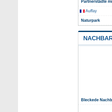
Partnerstädte m
Auffay
Naturpark
NACHBAR
Bleckede Nach