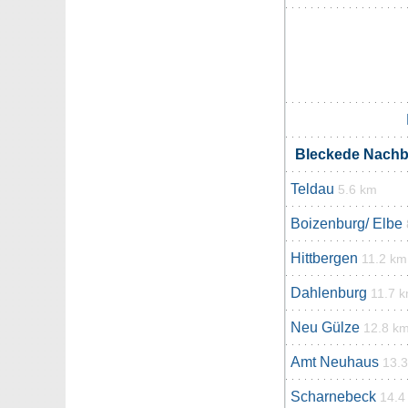
Bleckede Nach
Teldau
5.6 km
Boizenburg/ Elbe
Hittbergen
11.2 km
Dahlenburg
11.7 
Neu Gülze
12.8 k
Amt Neuhaus
13.
Scharnebeck
14.4