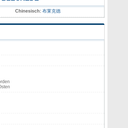
Chinesisch:
布莱克德
orden
Osten