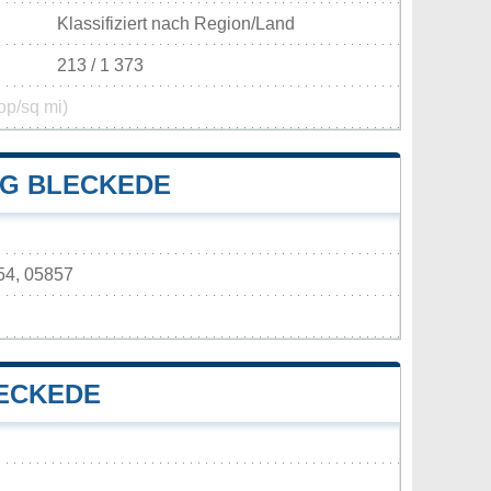
Klassifiziert nach Region/Land
213 / 1 373
op/sq mi)
G BLECKEDE
54, 05857
ECKEDE