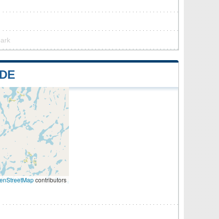
park
DE
enStreetMap
contributors