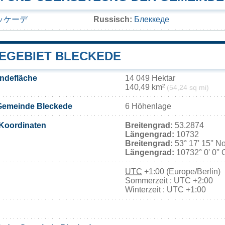
ッケーデ
Russisch:
Блеккеде
EGEBIET BLECKEDE
ndefläche
14 049 Hektar
140,49 km²
(54,24 sq mi)
Gemeinde Bleckede
6 Höhenlage
Koordinaten
Breitengrad:
53.2874
Längengrad:
10732
Breitengrad:
53° 17' 15'' N
Längengrad:
10732° 0' 0'' 
UTC
+1:00 (Europe/Berlin)
Sommerzeit : UTC +2:00
Winterzeit : UTC +1:00