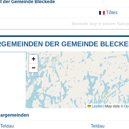
it der Gemeinde Bleckede
Tôtes
Bleckede liegt in keinem Natur
GEMEINDEN DER GEMEINDE BLECKE
+
−
Leaflet
|
Map data ©
Op
bargemeinden
Teldau
Teldau