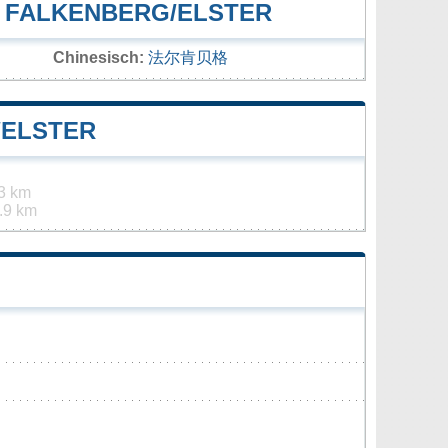
 FALKENBERG/ELSTER
Chinesisch:
法尔肯贝格
/ELSTER
3 km
.9 km