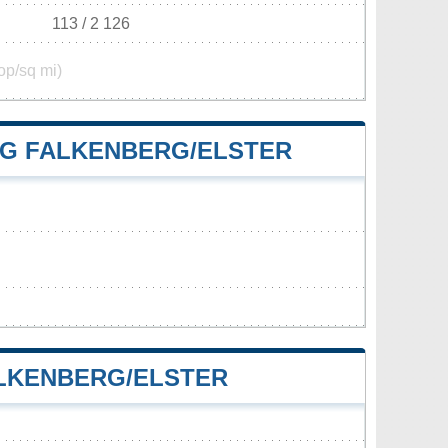
113 / 2 126
op/sq mi)
G FALKENBERG/ELSTER
LKENBERG/ELSTER