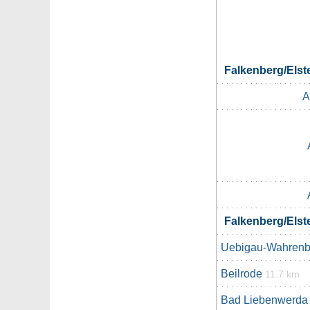
Falkenberg/Els
A
Falkenberg/Els
Uebigau-Wahrenb
Beilrode
11.7 km
Bad Liebenwerda