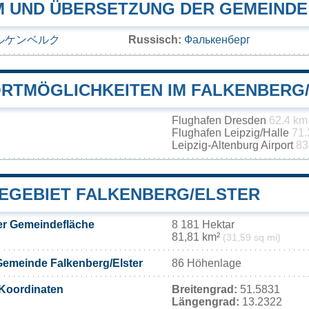
 UND ÜBERSETZUNG DER GEMEINDE
ルケンベルク
Russisch:
Фалькенберг
RTMÖGLICHKEITEN IM FALKENBERG
Flughafen Dresden
62.4 km
Flughafen Leipzig/Halle
71.
Leipzig-Altenburg Airport
83
EGEBIET FALKENBERG/ELSTER
er Gemeindefläche
8 181 Hektar
81,81 km²
(31,59 sq mi)
Gemeinde Falkenberg/Elster
86 Höhenlage
Koordinaten
Breitengrad:
51.5831
Längengrad:
13.2322