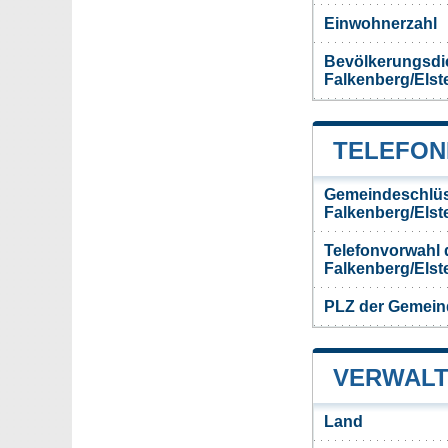
Einwohnerzahl
Bevölkerungsdi
Falkenberg/Elst
TELEFON
Gemeindeschlüs
Falkenberg/Elst
Telefonvorwahl
Falkenberg/Elst
PLZ der Gemeind
VERWALT
Land