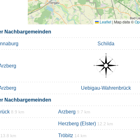
Leaflet
|
Map data ©
Op
ter Nachbargemeinden
nnaburg
Schilda
Arzberg
Arzberg
Uebigau-Wahrenbrück
ter Nachbargemeinden
rück
Arzberg
8.9 km
9.7 km
Herzberg (Elster)
12.2 km
Tröbitz
13.8 km
14 km