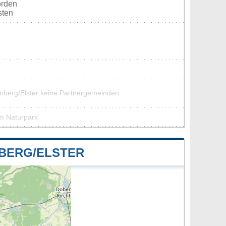
orden
sten
enberg/Elster keine Partnergemeinden
em Naturpark
BERG/ELSTER