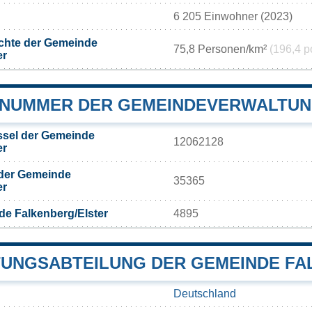
6 205 Einwohner (2023)
chte der Gemeinde
75,8 Personen/km²
(196,4 p
er
NUMMER DER GEMEINDEVERWALTUN
sel der Gemeinde
12062128
er
 der Gemeinde
35365
er
e Falkenberg/Elster
4895
UNGSABTEILUNG DER GEMEINDE FA
Deutschland