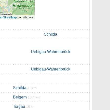
enStreetMap
contributors
Schilda
Uebigau-Wahrenbrück
Uebigau-Wahrenbrück
Schilda
11 km
Belgern
13.4 km
Torgau
16 km