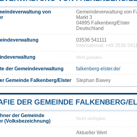
meindeverwaltung von
Gemeindeverwaltung von Fa
er
Markt 3
04895 Falkenberg/Elster
Deutschland
meindeverwaltung
03536 541111
International: +49 3536 541
eindeverwaltung
Wird geladen...
eite der Gemeindeverwaltung
falkenberg-elster.de/
er Gemeinde Falkenberg/Elster
Stephan Bawey
FIE DER GEMEINDE FALKENBERG/E
hner der Gemeinde
Nicht verfügbar
er (Volksbezeichnung)
Aktueller Wert