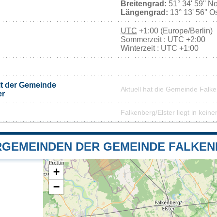
Breitengrad:
51° 34' 59'' N
Längengrad:
13° 13' 56'' O
UTC
+1:00 (Europe/Berlin)
Sommerzeit : UTC +2:00
Winterzeit : UTC +1:00
it der Gemeinde
Aktuell hat die Gemeinde Falk
er
Falkenberg/Elster liegt in kein
GEMEINDEN DER GEMEINDE FALKEN
+
−