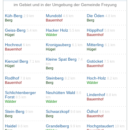
im Gebiet und in der Umgebung der Gemeinde Freyung
Küh-Berg
Mundobl
Die Öden
2.9 km
4.6 km
4.8 km
Berg
Bauernhof
Berg
Geiss-Berg
Hacker Holz
Höpplhof
5.4 km
5.5 km
5.8 km
Hügel
Wälder
Bauernhof
Hochreut
Kronigauberg
Mitterling
6 km
6.1 km
6.1 km
Bauernhof
Hügel
Hügel
Kleine Spat Berg
7.4
Kienzel Berg
Gstöcket
7.1 km
7.5 km
km
Hügel
Bauernhof
Berg
Rodlhof
Steinberg
Hoch-Holz
7.8 km
8.2 km
8.2 km
Bauernhof
Berg
Wälder
Schlichtenberger
Neuhütten Wald
8.6
Lindenhof
8.8 km
Forst
8.5 km
km
Bauernhof
Wälder
Wälder
Stein-Berg
Schwarzkopf
Ödhof
9 km
9.6 km
9.6 km
Berg
Berg
Bauernhof
Haidel
Grandelberg
Hochgstaudert
9.6 km
9.9 km
10 km