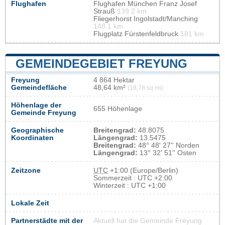
Flughafen
Flughafen München Franz Josef
Strauß
139.2 km
Fliegerhorst Ingolstadt/Manching
148.1 km
Flugplatz Fürstenfeldbruck
181 km
GEMEINDEGEBIET FREYUNG
Freyung
4 864 Hektar
Gemeindefläche
48,64 km²
(18,78 sq mi)
Höhenlage der
655 Höhenlage
Gemeinde Freyung
Geographische
Breitengrad:
48.8075
Koordinaten
Längengrad:
13.5475
Breitengrad:
48° 48' 27'' Norden
Längengrad:
13° 32' 51'' Osten
Zeitzone
UTC
+1:00 (Europe/Berlin)
Sommerzeit : UTC +2:00
Winterzeit : UTC +1:00
Lokale Zeit
Partnerstädte mit der
Aktuell hat die Gemeinde Freyung