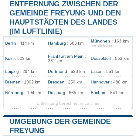
ENTFERNUNG ZWISCHEN DER
GEMEINDE FREYUNG UND DEN
HAUPTSTÄDTEN DES LANDES
(IM LUFTLINIE)
München
: 163 km
Berlin
: 414 km
Hamburg
: 583 km
am nächsten
Frankfurt am Main
:
Köln
: 529 km
Düsseldorf
: 553 km
381 km
Leipzig
: 294 km
Dortmund
: 528 km
Essen
: 551 km
Bremen
: 1962 km
Dresden
: 250 km
Hannover
: 480 km
Nürnberg
: 194 km
Duisburg
: 565 km
Bochum
: 541 km
Entfernung berechnet in Luftlinie
UMGEBUNG DER GEMEINDE
FREYUNG