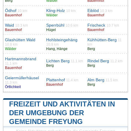
Berg
Wälder
Bauernhof
Ödhof
Kling-Holz
Eiblöd
10 km
10 km
10.3 km
Bauernhof
Wälder
Bauernhof
Waid
Sperrbühl
Frischeck
10.3 km
10.6 km
10.7 km
Bauernhof
Hügel
Bauernhof
Glashütten Wald
Hohlsteingehäng
Kühhütten-Berg
11
10.8 km
10.9 km
km
Wälder
Hang, Hänge
Berg
Hartmannsbrand
Lichten Berg
Rindel Berg
11.1 km
11.2 km
11.1 km
Berg
Berg
Bauernhof
Geiermüllerhäusel
Plattenhof
Alm Berg
11.4 km
11.5 km
11.3 km
Bauernhof
Berg
Örtlichkeit
FREIZEIT UND AKTIVITÄTEN IN
DER UMGEBUNG DER
GEMEINDE FREYUNG