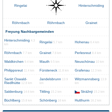
Ringelai
Hinterschmiding
Röhrnbach
Röhrnbach
Grainet
Freyung Nachbargemeinden
Hinterschmiding
4.3
Ringelai
Hohenau
5.7 km
6.4 km
km
Röhrnbach
Grainet
Perlesreut
7.7 km
7.8 km
8.4 km
Waldkirchen
Mauth
Neuschönau
9.4 km
9.5 km
10 km
Philippsreut
Fürsteneck
Grafenau
11.4 km
11.8 km
12.3 km
Sankt Oswald-
Jandelsbrunn
Witzmannsberg
13.9
13.9
Riedlhütte
12.8 km
km
km
Saldenburg
Tittling
Strážný
14.6 km
15.2 km
15.2 km
Büchlberg
Schönberg
Hutthurm
15.8 km
16 km
16.2 km