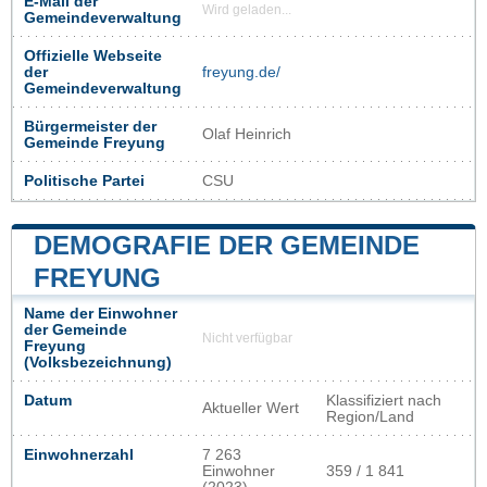
E-Mail der
Wird geladen...
Gemeindeverwaltung
Offizielle Webseite
der
freyung.de/
Gemeindeverwaltung
Bürgermeister der
Olaf Heinrich
Gemeinde Freyung
Politische Partei
CSU
DEMOGRAFIE DER GEMEINDE
FREYUNG
Name der Einwohner
der Gemeinde
Nicht verfügbar
Freyung
(Volksbezeichnung)
Datum
Klassifiziert nach
Aktueller Wert
Region/Land
Einwohnerzahl
7 263
Einwohner
359 / 1 841