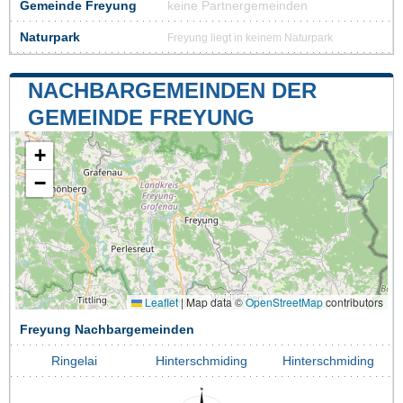
Gemeinde Freyung
keine Partnergemeinden
Naturpark
Freyung liegt in keinem Naturpark
NACHBARGEMEINDEN DER
GEMEINDE FREYUNG
+
−
Leaflet
|
Map data ©
OpenStreetMap
contributors
Freyung Nachbargemeinden
Ringelai
Hinterschmiding
Hinterschmiding