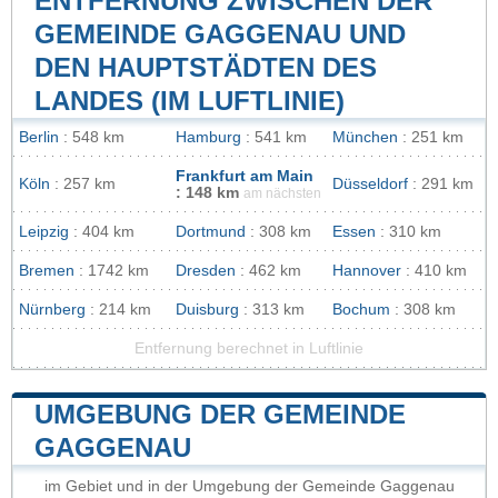
ENTFERNUNG ZWISCHEN DER
GEMEINDE GAGGENAU UND
DEN HAUPTSTÄDTEN DES
LANDES (IM LUFTLINIE)
Berlin
: 548 km
Hamburg
: 541 km
München
: 251 km
Frankfurt am Main
Köln
: 257 km
Düsseldorf
: 291 km
: 148 km
am nächsten
Leipzig
: 404 km
Dortmund
: 308 km
Essen
: 310 km
Bremen
: 1742 km
Dresden
: 462 km
Hannover
: 410 km
Nürnberg
: 214 km
Duisburg
: 313 km
Bochum
: 308 km
Entfernung berechnet in Luftlinie
UMGEBUNG DER GEMEINDE
GAGGENAU
im Gebiet und in der Umgebung der Gemeinde Gaggenau