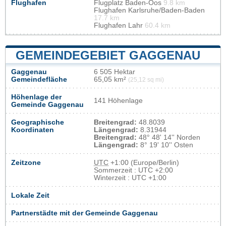
Flughafen
Flugplatz Baden-Oos
9.8 km
Flughafen Karlsruhe/Baden-Baden
17.7 km
Flughafen Lahr
60.4 km
GEMEINDEGEBIET GAGGENAU
Gaggenau
6 505 Hektar
Gemeindefläche
65,05 km²
(25,12 sq mi)
Höhenlage der
141 Höhenlage
Gemeinde Gaggenau
Geographische
Breitengrad:
48.8039
Koordinaten
Längengrad:
8.31944
Breitengrad:
48° 48' 14'' Norden
Längengrad:
8° 19' 10'' Osten
Zeitzone
UTC
+1:00 (Europe/Berlin)
Sommerzeit : UTC +2:00
Winterzeit : UTC +1:00
Lokale Zeit
Partnerstädte mit der Gemeinde Gaggenau