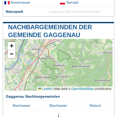
Annemasse
Sieradz
Naturpark
Gaggenau liegt in keinem Naturpark
NACHBARGEMEINDEN DER
GEMEINDE GAGGENAU
+
−
Leaflet
|
Map data ©
OpenStreetMap
contributors
Gaggenau Nachbargemeinden
Bischweier
Bischweier
Malsch