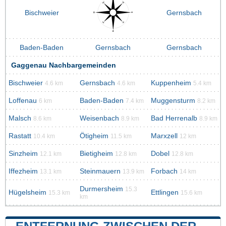
Bischweier
Gernsbach
Baden-Baden
Gernsbach
Gernsbach
Gaggenau Nachbargemeinden
Bischweier
Gernsbach
Kuppenheim
4.6 km
4.6 km
5.4 km
Loffenau
Baden-Baden
Muggensturm
6 km
7.4 km
8.2 km
Malsch
Weisenbach
Bad Herrenalb
8.6 km
8.9 km
8.9 km
Rastatt
Ötigheim
Marxzell
10.4 km
11.5 km
12 km
Sinzheim
Bietigheim
Dobel
12.1 km
12.8 km
12.8 km
Iffezheim
Steinmauern
Forbach
13.1 km
13.9 km
14 km
Durmersheim
15.3
Hügelsheim
Ettlingen
15.3 km
15.6 km
km