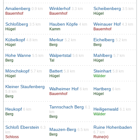
Amalienberg
Winklerhof
Scheibenberg
0.9 km
3.3 km
3.5 km
Bauernhof
Bauernhof
Hügel
Schloßberg
Hauben Köpfe
Weinauer Hof
3.5 km
4 km
4.3 km
Hügel
Kamm
Bauernhof
Kübelkopf
Merkur
Eichelberg
4.8 km
5.2 km
5.2 km
Hügel
Berg
Berg
Hohe Wanne
Walpertstal
Mahlberg
5.5 km
5.6 km
5.7 km
Berg
Tal
Hügel
Mönchskopf
Battert
Steinhart
5.7 km
5.8 km
5.8 km
Hügel
Hügel
Wälder
Kleiner Staufenberg
Walheimer Hof
Hartberg
6 km
6 km
5.8 km
Bauernhof
Hügel
Berg
Tannschach Berg
6.1
Heukopf
Heiligenwald
6 km
6.1 km
km
Berg
Wälder
Berg
Schloß Eberstein
Ruine Hohenbaden
6.3
Mauzen-Berg
6.5 km
km
6.7 km
Berg
Schloss
Ruine(n)