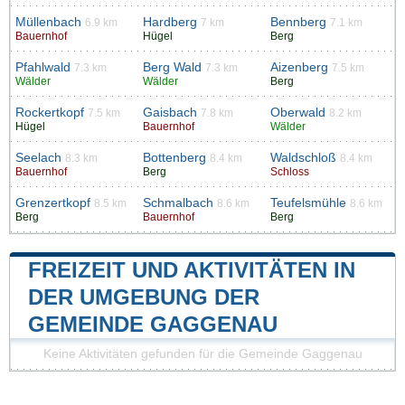
Müllenbach
Hardberg
Bennberg
6.9 km
7 km
7.1 km
Bauernhof
Hügel
Berg
Pfahlwald
Berg Wald
Aizenberg
7.3 km
7.3 km
7.5 km
Wälder
Wälder
Berg
Rockertkopf
Gaisbach
Oberwald
7.5 km
7.8 km
8.2 km
Hügel
Bauernhof
Wälder
Seelach
Bottenberg
Waldschloß
8.3 km
8.4 km
8.4 km
Bauernhof
Berg
Schloss
Grenzertkopf
Schmalbach
Teufelsmühle
8.5 km
8.6 km
8.6 km
Berg
Bauernhof
Berg
FREIZEIT UND AKTIVITÄTEN IN
DER UMGEBUNG DER
GEMEINDE GAGGENAU
Keine Aktivitäten gefunden für die Gemeinde Gaggenau