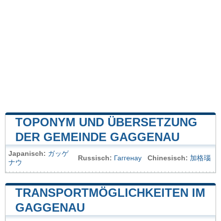
TOPONYM UND ÜBERSETZUNG
DER GEMEINDE GAGGENAU
Japanisch:
ガッゲ
Russisch:
Гаггенау
Chinesisch:
加格瑙
ナウ
TRANSPORTMÖGLICHKEITEN IM
GAGGENAU