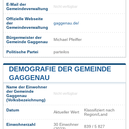
E-Mail der
Nicht verfügbar
Gemeindeverwaltung
Offizielle Webseite
der
gaggenau.de/
Gemeindeverwaltung
Bürgermeister der
Michael Pfeiffer
Gemeinde Gaggenau
Politische Partei
parteilos
DEMOGRAFIE DER GEMEINDE
GAGGENAU
Name der Einwohner
der Gemeinde
Nicht verfügbar
Gaggenau
(Volksbezeichnung)
Datum
Klassifiziert nach
Aktueller Wert
Region/Land
Einwohnerzahl
30 Einwohner
839 / 5 827
(2023)