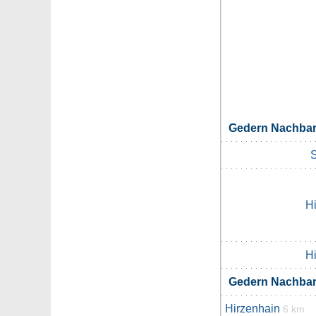
Gedern Nachba
S
H
H
Gedern Nachba
Hirzenhain
6 km