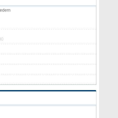
edern
80