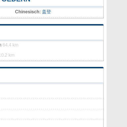
Chinesisch:
盖登
in
64.4 km
10.2 km