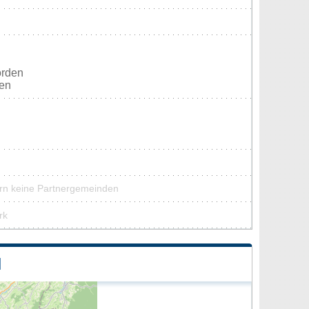
orden
ten
ern keine Partnergemeinden
rk
N