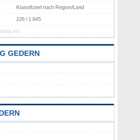
Klassifiziert nach Region/Land
226 / 1 845
op/sq mi)
G GEDERN
EDERN