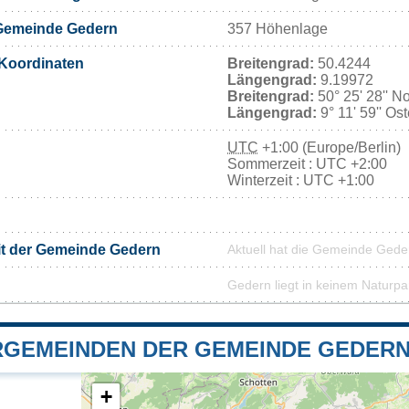
Gemeinde Gedern
357 Höhenlage
Koordinaten
Breitengrad:
50.4244
Längengrad:
9.19972
Breitengrad:
50° 25' 28'' N
Längengrad:
9° 11' 59'' Os
UTC
+1:00 (Europe/Berlin)
Sommerzeit : UTC +2:00
Winterzeit : UTC +1:00
it der Gemeinde Gedern
Aktuell hat die Gemeinde Ged
Gedern liegt in keinem Naturpa
GEMEINDEN DER GEMEINDE GEDER
+