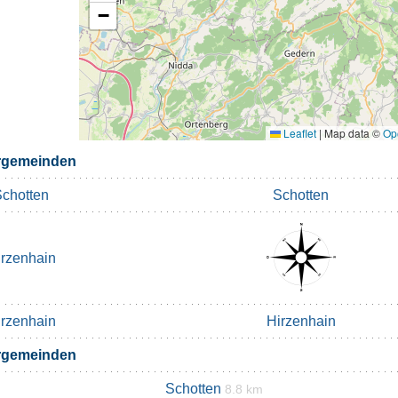
−
Leaflet
|
Map data ©
Op
rgemeinden
chotten
Schotten
irzenhain
irzenhain
Hirzenhain
rgemeinden
Schotten
8.8 km