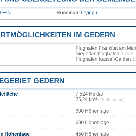
ダーン
Russisch:
Гедерн
RTMÖGLICHKEITEN IM GEDERN
Flughafen Frankfurt am Ma
Siegerlandflughafen
85 km
Flughafen Kassel-Calden
1
EGEBIET GEDERN
efläche
7 524 Hektar
75,24 km²
(29,05 sq mi)
300 Höhenlage
600 Höhenlage
he Höhenlage
450 Höhenlage