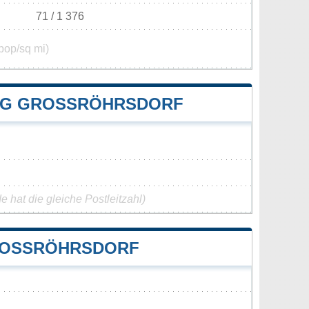
71 / 1 376
pop/sq mi)
G GROSSRÖHRSDORF
 hat die gleiche Postleitzahl)
OSSRÖHRSDORF