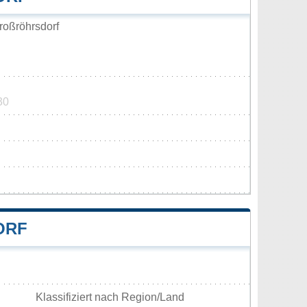
oßröhrsdorf
30
RF
Klassifiziert nach Region/Land