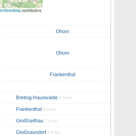
enStreetMap
contributors
Ohorn
Ohorn
Frankenthal
Bretnig-Hauswalde
4.9 km
Frankenthal
6.8 km
Großharthau
7.4 km
Großnaundorf
8.6 km