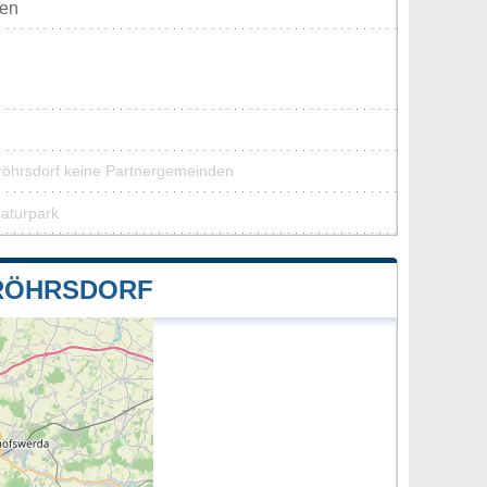
ten
röhrsdorf keine Partnergemeinden
Naturpark
RÖHRSDORF