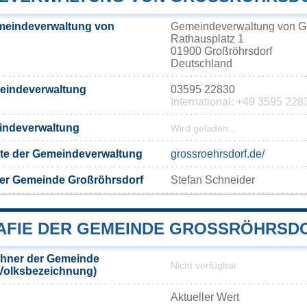
meindeverwaltung von
Gemeindeverwaltung von Gr
Rathausplatz 1
01900 Großröhrsdorf
Deutschland
meindeverwaltung
03595 22830
International: +49 3595 228
eindeverwaltung
Wird geladen...
eite der Gemeindeverwaltung
grossroehrsdorf.de/
der Gemeinde Großröhrsdorf
Stefan Schneider
FIE DER GEMEINDE GROSSRÖHRSDO
hner der Gemeinde
Nicht verfügbar
(Volksbezeichnung)
Aktueller Wert