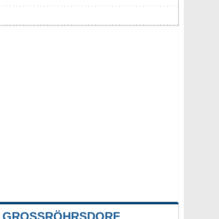
 GROSSRÖHRSDORF