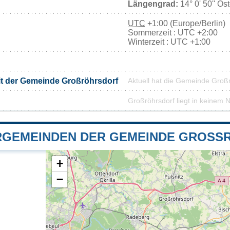
Längengrad:
14° 0' 50'' Os
UTC
+1:00 (Europe/Berlin)
Sommerzeit : UTC +2:00
Winterzeit : UTC +1:00
it der Gemeinde Großröhrsdorf
Aktuell hat die Gemeinde Groß
Großröhrsdorf liegt in keinem 
GEMEINDEN DER GEMEINDE GROSS
+
−