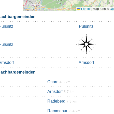
Leaflet
|
Map data ©
Op
Nachbargemeinden
Pulsnitz
Pulsnitz
Pulsnitz
Arnsdorf
Arnsdorf
Nachbargemeinden
Ohorn
4.5 km
Arnsdorf
5.7 km
Radeberg
7.3 km
Rammenau
8.4 km