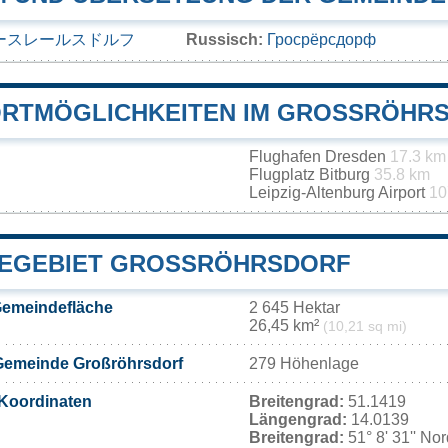
ースレールスドルフ
Russisch:
Гросрёрсдорф
RTMÖGLICHKEITEN IM GROSSRÖHRS
Flughafen Dresden
17.3 km
Flugplatz Bitburg
35.8 km
Leipzig-Altenburg Airport
10
EGEBIET GROSSRÖHRSDORF
Gemeindefläche
2 645 Hektar
26,45 km²
(10,21 sq mi)
Gemeinde Großröhrsdorf
279 Höhenlage
Koordinaten
Breitengrad:
51.1419
Längengrad:
14.0139
Breitengrad:
51° 8' 31'' No