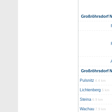
Großröhrsdorf 
Großröhrsdorf 
Pulsnitz
4.4 km
Lichtenberg
5 km
Steina
6.9 km
Wachau
7.9 km