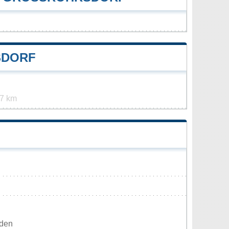
DORF
7 km
rden