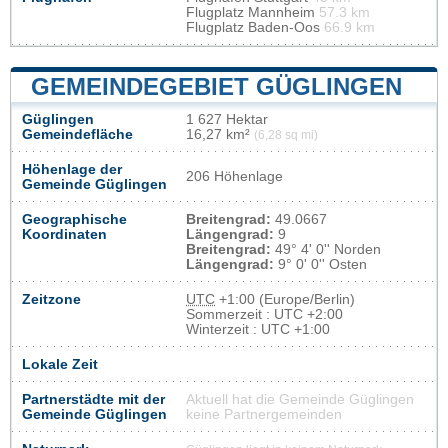
Flugplatz Mannheim
57.3 km
Flugplatz Baden-Oos
66.9 km
GEMEINDEGEBIET GÜGLINGEN
Güglingen
1 627 Hektar
Gemeindefläche
16,27 km²
(6,28 sq mi)
Höhenlage der
206 Höhenlage
Gemeinde Güglingen
Geographische
Breitengrad:
49.0667
Koordinaten
Längengrad:
9
Breitengrad:
49° 4' 0'' Norden
Längengrad:
9° 0' 0'' Osten
Zeitzone
UTC
+1:00 (Europe/Berlin)
Sommerzeit : UTC +2:00
Winterzeit : UTC +1:00
Lokale Zeit
Partnerstädte mit der
Aktuell hat die Gemeinde Güglingen
Gemeinde Güglingen
keine Partnergemeinden