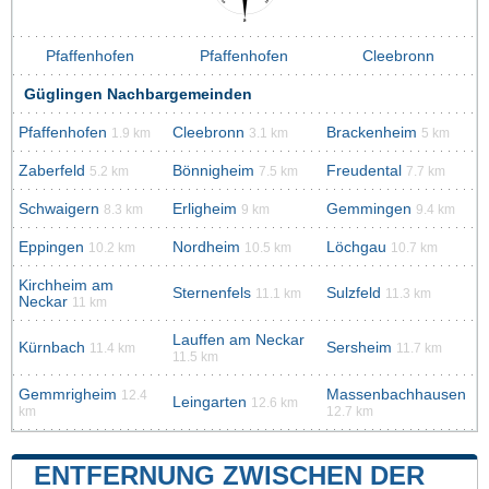
Pfaffenhofen
Pfaffenhofen
Cleebronn
Güglingen Nachbargemeinden
Pfaffenhofen
Cleebronn
Brackenheim
1.9 km
3.1 km
5 km
Zaberfeld
Bönnigheim
Freudental
5.2 km
7.5 km
7.7 km
Schwaigern
Erligheim
Gemmingen
8.3 km
9 km
9.4 km
Eppingen
Nordheim
Löchgau
10.2 km
10.5 km
10.7 km
Kirchheim am
Sternenfels
Sulzfeld
11.1 km
11.3 km
Neckar
11 km
Lauffen am Neckar
Kürnbach
Sersheim
11.4 km
11.7 km
11.5 km
Gemmrigheim
Massenbachhausen
12.4
Leingarten
12.6 km
km
12.7 km
ENTFERNUNG ZWISCHEN DER