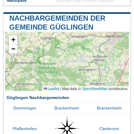
Naturpark
Güglingen liegt in keinem Naturpark
NACHBARGEMEINDEN DER
GEMEINDE GÜGLINGEN
+
−
Leaflet
|
Map data ©
OpenStreetMap
contributors
Güglingen Nachbargemeinden
Gemmingen
Brackenheim
Brackenheim
Pfaffenhofen
Cleebronn