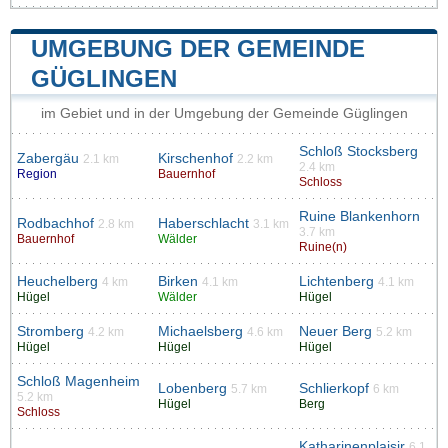
UMGEBUNG DER GEMEINDE
GÜGLINGEN
im Gebiet und in der Umgebung der Gemeinde Güglingen
Schloß Stocksberg
Zabergäu
Kirschenhof
2.1 km
2.2 km
2.4 km
Region
Bauernhof
Schloss
Ruine Blankenhorn
Rodbachhof
Haberschlacht
2.8 km
3.1 km
3.7 km
Bauernhof
Wälder
Ruine(n)
Heuchelberg
Birken
Lichtenberg
4 km
4.1 km
4.1 km
Hügel
Wälder
Hügel
Stromberg
Michaelsberg
Neuer Berg
4.2 km
4.6 km
5.2 km
Hügel
Hügel
Hügel
Schloß Magenheim
Lobenberg
Schlierkopf
5.7 km
6 km
5.2 km
Hügel
Berg
Schloss
Katharinenplaisir
6.1