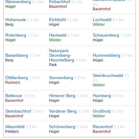
Weissenberg
Kirbachhof
6.1 km
6.1 km
km
Hügel
Bauernhof
Bauernhof
Hohereute
Eichbühl
Lochwald
6.2 km
6.2 km
6.7 km
Berg
Hügel
Wälder
Rotenberg
Hartwald
Schauenberg
6.7 km
6.7 km
7.1 km
Hügel
Wälder
Hügel
Naturpark
Baiselsberg
Stromberg-
Hummelsberg
7.1 km
7.4 km
Heuchelberg
Berg
7.4 km
Hügel
Park
Steinbruchwald
7.5
Ottilienberg
Sonnenberg
7.5 km
7.5 km
km
Ruine(n)
Hügel
Wälder
Bellevue
Hinterer Berg
Hamberg
7.5 km
7.8 km
7.8 km
Bauernhof
Hügel
Hügel
Steinbachhof
Vorderer Berg
Großholz
7.9 km
8.3 km
8.3 km
Bauernhof
Hügel
Wälder
Alleenfeld
Schönenberg
Riesenhof
8.3 km
8.3 km
8.3 km
Feld(er)
Hügel
Bauernhof