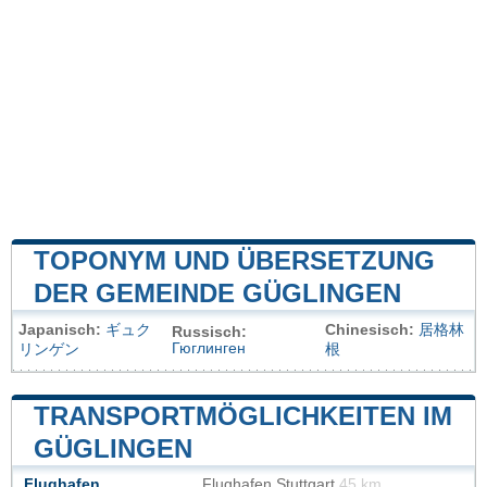
TOPONYM UND ÜBERSETZUNG
DER GEMEINDE GÜGLINGEN
Japanisch:
ギュク
Chinesisch:
居格林
Russisch:
Гюглинген
リンゲン
根
TRANSPORTMÖGLICHKEITEN IM
GÜGLINGEN
Flughafen
Flughafen Stuttgart
45 km