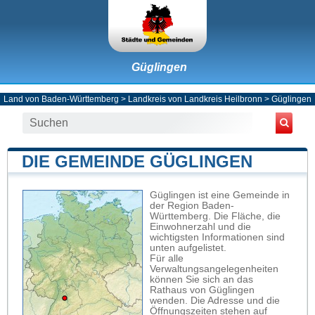
Güglingen
Land von Baden-Württemberg
>
Landkreis von Landkreis Heilbronn
>
Güglingen
DIE GEMEINDE GÜGLINGEN
Güglingen ist eine Gemeinde in
der Region Baden-
Württemberg. Die Fläche, die
Einwohnerzahl und die
wichtigsten Informationen sind
unten aufgelistet.
Für alle
Verwaltungsangelegenheiten
können Sie sich an das
Rathaus von Güglingen
wenden. Die Adresse und die
Öffnungszeiten stehen auf