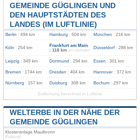
GEMEINDE GÜGLINGEN UND
DEN HAUPTSTÄDTEN DES
LANDES (IM LUFTLINIE)
Berlin
: 494 km
Hamburg
: 504 km
München
: 216 km
Frankfurt am Main
Köln
: 254 km
Düsseldorf
: 288 km
: 118 km
am nächsten
Leipzig
: 349 km
Dortmund
: 294 km
Essen
: 301 km
Bremen
: 1744 km
Dresden
: 404 km
Hannover
: 372 km
Nürnberg
: 157 km
Duisburg
: 308 km
Bochum
: 297 km
Entfernung berechnet in Luftlinie
WELTERBE IN DER NÄHE DER
GEMEINDE GÜGLINGEN
Klosteranlage Maulbronn
Kulturell