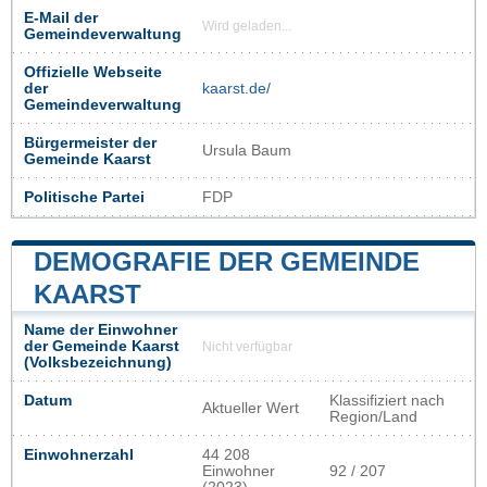
E-Mail der
Wird geladen...
Gemeindeverwaltung
Offizielle Webseite
der
kaarst.de/
Gemeindeverwaltung
Bürgermeister der
Ursula Baum
Gemeinde Kaarst
Politische Partei
FDP
DEMOGRAFIE DER GEMEINDE
KAARST
Name der Einwohner
der Gemeinde Kaarst
Nicht verfügbar
(Volksbezeichnung)
Datum
Klassifiziert nach
Aktueller Wert
Region/Land
Einwohnerzahl
44 208
Einwohner
92 / 207