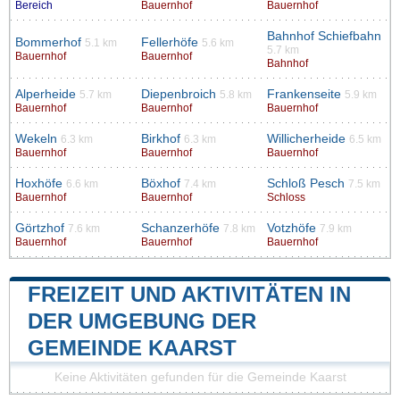
Bereich
Bauernhof
Bauernhof
Bahnhof Schiefbahn
Bommerhof
Fellerhöfe
5.1 km
5.6 km
5.7 km
Bauernhof
Bauernhof
Bahnhof
Alperheide
Diepenbroich
Frankenseite
5.7 km
5.8 km
5.9 km
Bauernhof
Bauernhof
Bauernhof
Wekeln
Birkhof
Willicherheide
6.3 km
6.3 km
6.5 km
Bauernhof
Bauernhof
Bauernhof
Hoxhöfe
Böxhof
Schloß Pesch
6.6 km
7.4 km
7.5 km
Bauernhof
Bauernhof
Schloss
Görtzhof
Schanzerhöfe
Votzhöfe
7.6 km
7.8 km
7.9 km
Bauernhof
Bauernhof
Bauernhof
FREIZEIT UND AKTIVITÄTEN IN
DER UMGEBUNG DER
GEMEINDE KAARST
Keine Aktivitäten gefunden für die Gemeinde Kaarst