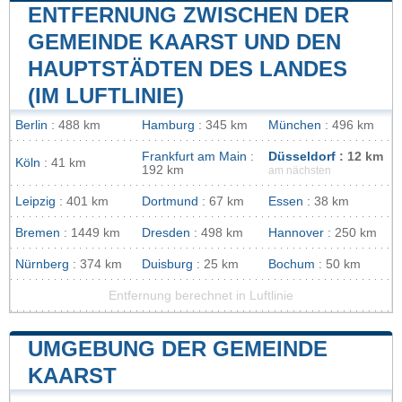
ENTFERNUNG ZWISCHEN DER
GEMEINDE KAARST UND DEN
HAUPTSTÄDTEN DES LANDES
(IM LUFTLINIE)
Berlin
: 488 km
Hamburg
: 345 km
München
: 496 km
Frankfurt am Main
:
Düsseldorf
: 12 km
Köln
: 41 km
192 km
am nächsten
Leipzig
: 401 km
Dortmund
: 67 km
Essen
: 38 km
Bremen
: 1449 km
Dresden
: 498 km
Hannover
: 250 km
Nürnberg
: 374 km
Duisburg
: 25 km
Bochum
: 50 km
Entfernung berechnet in Luftlinie
UMGEBUNG DER GEMEINDE
KAARST