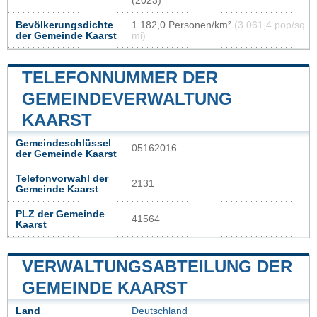
(2023)
Bevölkerungsdichte
1 182,0 Personen/km²
(3 061,4 pop/sq
der Gemeinde Kaarst
mi)
TELEFONNUMMER DER
GEMEINDEVERWALTUNG
KAARST
Gemeindeschlüssel
05162016
der Gemeinde Kaarst
Telefonvorwahl der
2131
Gemeinde Kaarst
PLZ der Gemeinde
41564
Kaarst
VERWALTUNGSABTEILUNG DER
GEMEINDE KAARST
Land
Deutschland