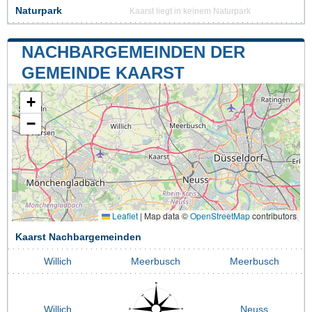
Naturpark
Kaarst liegt in keinem Naturpark
NACHBARGEMEINDEN DER
GEMEINDE KAARST
+
−
Leaflet
|
Map data ©
OpenStreetMap
contributors
Kaarst Nachbargemeinden
Willich
Meerbusch
Meerbusch
Willich
Neuss