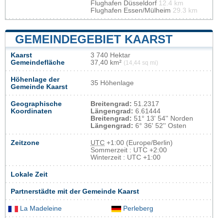
Flughafen Düsseldorf
12.4 km
Flughafen Essen/Mülheim
29.3 km
GEMEINDEGEBIET KAARST
Kaarst
3 740 Hektar
Gemeindefläche
37,40 km²
(14,44 sq mi)
Höhenlage der
35 Höhenlage
Gemeinde Kaarst
Geographische
Breitengrad:
51.2317
Koordinaten
Längengrad:
6.61444
Breitengrad:
51° 13' 54'' Norden
Längengrad:
6° 36' 52'' Osten
Zeitzone
UTC
+1:00 (Europe/Berlin)
Sommerzeit : UTC +2:00
Winterzeit : UTC +1:00
Lokale Zeit
Partnerstädte mit der Gemeinde Kaarst
La Madeleine
Perleberg