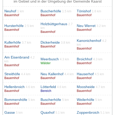
im Gebiet und in der Umgebung der Gemeinde Kaarst
Neuhof
Buscherhöfe
Tönishof
1 km
1.5 km
1.6 km
Bauernhof
Bauernhof
Bauernhof
Holzbüttgerhaus
2.7
Hursterhöfe
Neu Werret
2.5 km
3.2 km
km
Bauernhof
Bauernhof
Bauernhof
Kanonichenhof
4.2
Kullerhöfe
Dickerheide
3.7 km
3.8 km
km
Bauernhof
Bauernhof
Bauernhof
Am Eisenbrand
4.2
Meerbusch
Broichhof
4.3 km
4.3 km
km
Wälder
Bauernhof
Bauernhof
Streithöfe
Neu Kallenhof
Hauserhof
4.4 km
4.4 km
4.5 km
Bauernhof
Bauernhof
Bauernhof
Hellenbroich
Lötterfeld
Moosheide
4.6 km
4.6 km
4.7 km
Bauernhof
Bereich
Bauernhof
Bommershöfe
Buscherhöfe
Weilerhöfe
5 km
5 km
5 km
Bauernhof
Bauernhof
Bauernhof
Gasse
Quaxhof
Zoppenbroich
5 km
5.1 km
5.1 km