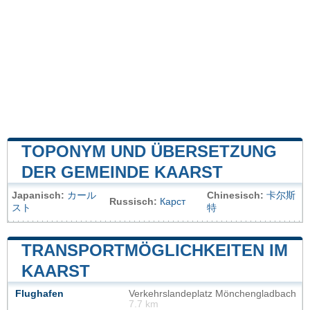
TOPONYM UND ÜBERSETZUNG
DER GEMEINDE KAARST
Japanisch:
カール
Chinesisch:
卡尔斯
Russisch:
Карст
スト
特
TRANSPORTMÖGLICHKEITEN IM
KAARST
Flughafen
Verkehrslandeplatz Mönchengladbach
7.7 km