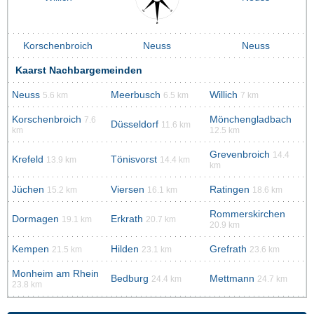
Korschenbroich
Neuss
Neuss
Kaarst Nachbargemeinden
Neuss
Meerbusch
Willich
5.6 km
6.5 km
7 km
Korschenbroich
Mönchengladbach
7.6
Düsseldorf
11.6 km
km
12.5 km
Grevenbroich
14.4
Krefeld
Tönisvorst
13.9 km
14.4 km
km
Jüchen
Viersen
Ratingen
15.2 km
16.1 km
18.6 km
Rommerskirchen
Dormagen
Erkrath
19.1 km
20.7 km
20.9 km
Kempen
Hilden
Grefrath
21.5 km
23.1 km
23.6 km
Monheim am Rhein
Bedburg
Mettmann
24.4 km
24.7 km
23.8 km