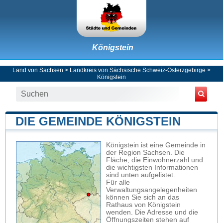
Königstein
Land von Sachsen
>
Landkreis von Sächsische Schweiz-Osterzgebirge
>
Königstein
DIE GEMEINDE KÖNIGSTEIN
Königstein ist eine Gemeinde in
der Region Sachsen. Die
Fläche, die Einwohnerzahl und
die wichtigsten Informationen
sind unten aufgelistet.
Für alle
Verwaltungsangelegenheiten
können Sie sich an das
Rathaus von Königstein
wenden. Die Adresse und die
Öffnungszeiten stehen auf