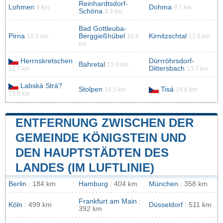
Reinhardtsdorf-
Lohmen
Dohma
9 km
9.7 km
Schöna
9.3 km
Bad Gottleuba-
Pirna
Berggießhübel
Kirnitzschtal
10.2 km
10.9
12.6 km
km
Herrnskretschen
Dürrröhrsdorf-
Bahretal
13.5 km
Dittersbach
12.7 km
13.7 km
Labská Strá?
Stolpen
Tisá
14.5 km
14.6 km
13.8 km
ENTFERNUNG ZWISCHEN DER
GEMEINDE KÖNIGSTEIN UND
DEN HAUPTSTÄDTEN DES
LANDES (IM LUFTLINIE)
Berlin
: 184 km
Hamburg
: 404 km
München
: 358 km
Frankfurt am Main
:
Köln
: 499 km
Düsseldorf
: 511 km
392 km