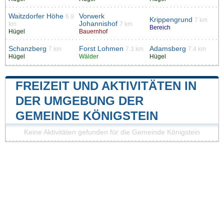
Waitzdorfer Höhe
Vorwerk
6.9
Krippengrund
7 km
Johannishof
km
7 km
Bereich
Hügel
Bauernhof
Schanzberg
Forst Lohmen
Adamsberg
7 km
7.3 km
7.4 km
Hügel
Wälder
Hügel
FREIZEIT UND AKTIVITÄTEN IN
DER UMGEBUNG DER
GEMEINDE KÖNIGSTEIN
Keine Aktivitäten gefunden für die Gemeinde Königstein