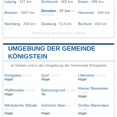
Leipzig
: 127 km
Dortmund
: 465 km
Essen
: 496 km
Dresden
: 27 km
am
Bremen
: 1807 km
Hannover
: 340 km
nächsten
Nürnberg
: 268 km
Duisburg
: 513 km
Bochum
: 482 km
Entfernung berechnet in Luftlinie
UMGEBUNG DER GEMEINDE
KÖNIGSTEIN
im Gebiet und in der Umgebung der Gemeinde Königstein
Königstein
Quirl
Lilienstein
0.8 km
1.4 km
1.6 km
Hügel
Hügel
Hügel
Kleiner Bärenstein
Pfaffenstein
Rietzschgrund
2.2 km
3.2 km
3.2 km
Hügel
Tal
Hügel
Nikolsdorfer Wände
Gohrisch Stein
Großer Bärenstein
3.5
3.5 km
km
3.6 km
Hügel
Hügel
Hügel