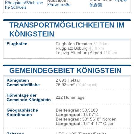
Russisch:
Königstein/Sächsisc
Кёнигштайн
施泰因
he Schweiz
TRANSPORTMÖGLICHKEITEN IM
KÖNIGSTEIN
Flughafen
Flughafen Dresden
31.9 km
Flugplatz Bitburg
43.8 km
Leipzig-Altenburg Airport
110 km
GEMEINDEGEBIET KÖNIGSTEIN
Königstein
2 693 Hektar
Gemeindefläche
26,93 km²
(10,40 sq mi)
Höhenlage der
212 Höhenlage
Gemeinde Königstein
Geographische
Breitengrad:
50.9189
Koordinaten
Längengrad:
14.0714
Breitengrad:
50° 55' 8'' Norden
Längengrad:
14° 4' 17'' Osten