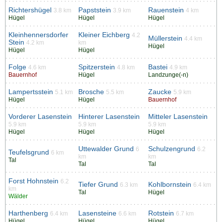
Richtershügel
Papststein
Rauenstein
3.8 km
3.9 km
4 km
Hügel
Hügel
Hügel
Kleinhennersdorfer
Kleiner Eichberg
4.2
Müllerstein
4.4 km
Stein
4.2 km
km
Hügel
Hügel
Hügel
Folge
Spitzerstein
Bastei
4.6 km
4.8 km
4.9 km
Bauernhof
Hügel
Landzunge(-n)
Lampertsstein
Brosche
Zaucke
5.1 km
5.5 km
5.9 km
Hügel
Hügel
Bauernhof
Vorderer Lasenstein
Hinterer Lasenstein
Mitteler Lasenstein
5.9 km
5.9 km
5.9 km
Hügel
Hügel
Hügel
Uttewalder Grund
Schulzengrund
6
6.2
Teufelsgrund
6 km
km
km
Tal
Tal
Tal
Forst Hohnstein
6.2
Tiefer Grund
Kohlbornstein
6.3 km
6.4 km
km
Tal
Hügel
Wälder
Harthenberg
Lasensteine
Rotstein
6.4 km
6.6 km
6.7 km
Hügel
Hügel
Hügel