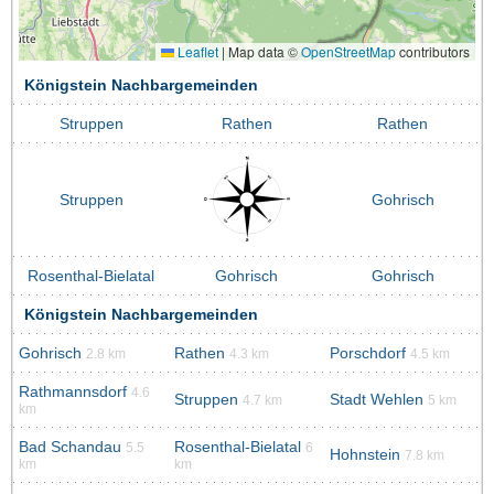
Leaflet
|
Map data ©
OpenStreetMap
contributors
Königstein Nachbargemeinden
Struppen
Rathen
Rathen
Struppen
Gohrisch
Rosenthal-Bielatal
Gohrisch
Gohrisch
Königstein Nachbargemeinden
Gohrisch
Rathen
Porschdorf
2.8 km
4.3 km
4.5 km
Rathmannsdorf
4.6
Struppen
Stadt Wehlen
4.7 km
5 km
km
Bad Schandau
Rosenthal-Bielatal
5.5
6
Hohnstein
7.8 km
km
km