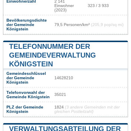
Einwohnerzahl
2 141
Einwohner
323 / 3 933
(2023)
Bevölkerungsdichte
der Gemeinde
79,5 Personen/km²
(205,9 pop/sq mi)
Königstein
TELEFONNUMMER DER
GEMEINDEVERWALTUNG
KÖNIGSTEIN
Gemeindeschlüssel
der Gemeinde
14628210
Königstein
Telefonvorwahl der
35021
Gemeinde Königstein
PLZ der Gemeinde
1824
(3 andere Gemeinden mit der
Königstein
gleichen Postleitzahl)
VERWALTUNGSABTEILUNG DER