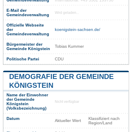
Gemeindeverwaltung
International: +49 3502 199750
E-Mail der
Wird geladen...
Gemeindeverwaltung
Offizielle Webseite
der
koenigstein-sachsen.de/
Gemeindeverwaltung
Bürgermeister der
Tobias Kummer
Gemeinde Königstein
Politische Partei
CDU
DEMOGRAFIE DER GEMEINDE
KÖNIGSTEIN
Name der Einwohner
der Gemeinde
Nicht verfügbar
Königstein
(Volksbezeichnung)
Datum
Klassifiziert nach
Aktueller Wert
Region/Land