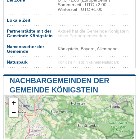
Zeitzone
UTC
+1:00 (Europe/Berlin)
Sommerzeit : UTC +2:00
Winterzeit : UTC +1:00
Lokale Zeit
Partnerstädte mit der
Aktuell hat die Gemeinde Königstein
Gemeinde Königstein
keine Partnergemeinden
Namensvetter der
Königstein, Bayern, Allemagne
Gemeinde
Naturpark
Königstein liegt in keinem Naturpark
NACHBARGEMEINDEN DER
GEMEINDE KÖNIGSTEIN
+
−