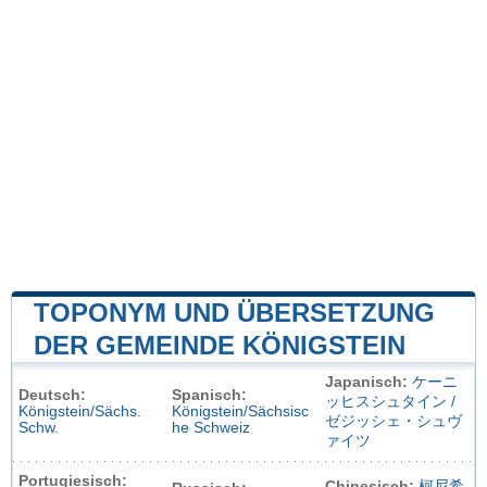
TOPONYM UND ÜBERSETZUNG
DER GEMEINDE KÖNIGSTEIN
Japanisch:
ケーニ
Deutsch:
Spanisch:
ッヒスシュタイン /
Königstein/Sächs.
Königstein/Sächsisc
ゼジッシェ・シュヴ
Schw.
he Schweiz
ァイツ
Portugiesisch:
Chinesisch:
柯尼希