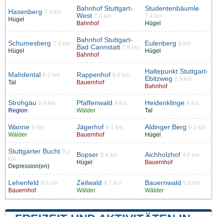
Bahnhof Stuttgart-
Studentenbäumle
Hasenberg
7.4 km
West
7.4 km
7.4 km
Hügel
Bahnhof
Hügel
Bahnhof Stuttgart-
Schumesberg
Eulenberg
7.4 km
8 km
Bad Cannstatt
7.8 km
Hügel
Hügel
Bahnhof
Haltepunkt Stuttgart-
Mahdental
Rappenhof
8.2 km
8.8 km
Ebitzweg
8.9 km
Tal
Bauernhof
Bahnhof
Strohgäu
Pfaffenwald
Heidenklinge
8.9 km
9 km
9 km
Region
Wälder
Tal
Wanne
Jägerhof
Aldinger Berg
9 km
9.1 km
9.1 km
Wälder
Bauernhof
Hügel
Stuttgarter Bucht
9.2
Bopser
Aichholzhof
9.4 km
9.6 km
km
Hügel
Bauernhof
Depression(en)
Lehenfeld
Zeilwald
Bauernwald
9.6 km
9.7 km
9.8 km
Bauernhof
Wälder
Wälder