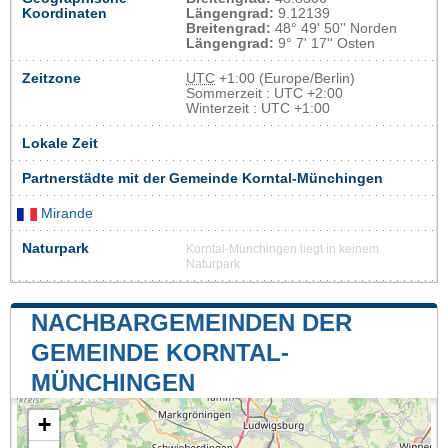
Koordinaten
Längengrad:
9.12139
Breitengrad:
48° 49' 50'' Norden
Längengrad:
9° 7' 17'' Osten
Zeitzone
UTC
+1:00 (Europe/Berlin)
Sommerzeit : UTC +2:00
Winterzeit : UTC +1:00
Lokale Zeit
Partnerstädte mit der Gemeinde Korntal-Münchingen
Mirande
Naturpark
Korntal-Münchingen liegt in keinem
Naturpark
NACHBARGEMEINDEN DER
GEMEINDE KORNTAL-
MÜNCHINGEN
+