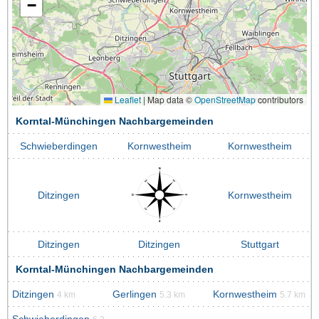
−
Leaflet
|
Map data ©
OpenStreetMap
contributors
Korntal-Münchingen Nachbargemeinden
Schwieberdingen
Kornwestheim
Kornwestheim
Ditzingen
Kornwestheim
Ditzingen
Ditzingen
Stuttgart
Korntal-Münchingen Nachbargemeinden
Ditzingen
Gerlingen
Kornwestheim
4 km
5.3 km
5.7 km