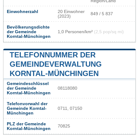
Region/Land
Einwohnerzahl
20 Einwohner
849 / 5 837
(2023)
Bevölkerungsdichte
der Gemeinde
1,0 Personen/km²
(2,5 pop/sq mi)
Korntal-Münchingen
TELEFONNUMMER DER
GEMEINDEVERWALTUNG
KORNTAL-MÜNCHINGEN
Gemeindeschlüssel
der Gemeinde
08118080
Korntal-Münchingen
Telefonvorwahl der
Gemeinde Korntal-
0711, 07150
Münchingen
PLZ der Gemeinde
70825
Korntal-Münchingen