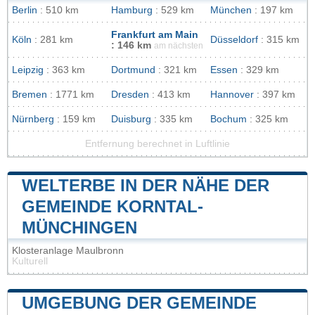
Berlin
: 510 km
Hamburg
: 529 km
München
: 197 km
Frankfurt am Main
Köln
: 281 km
Düsseldorf
: 315 km
: 146 km
am nächsten
Leipzig
: 363 km
Dortmund
: 321 km
Essen
: 329 km
Bremen
: 1771 km
Dresden
: 413 km
Hannover
: 397 km
Nürnberg
: 159 km
Duisburg
: 335 km
Bochum
: 325 km
Entfernung berechnet in Luftlinie
WELTERBE IN DER NÄHE DER
GEMEINDE KORNTAL-
MÜNCHINGEN
Klosteranlage Maulbronn
Kulturell
UMGEBUNG DER GEMEINDE