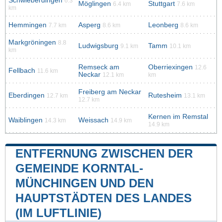
Schwieberdingen
6.3
Möglingen
Stuttgart
6.4 km
7.6 km
km
Hemmingen
Asperg
Leonberg
7.7 km
8.6 km
8.6 km
Markgröningen
8.8
Ludwigsburg
Tamm
9.1 km
10.1 km
km
Remseck am
Oberriexingen
12.6
Fellbach
11.6 km
Neckar
12.1 km
km
Freiberg am Neckar
Eberdingen
Rutesheim
12.7 km
13.1 km
12.7 km
Kernen im Remstal
Waiblingen
Weissach
14.3 km
14.9 km
14.9 km
ENTFERNUNG ZWISCHEN DER
GEMEINDE KORNTAL-
MÜNCHINGEN UND DEN
HAUPTSTÄDTEN DES LANDES
(IM LUFTLINIE)