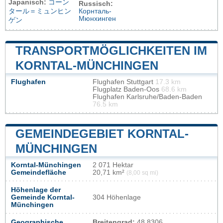
Japanisch:
コーン
Russisch:
タール＝ミュンヒン
Корнталь-
Мюнхинген
ゲン
TRANSPORTMÖGLICHKEITEN IM
KORNTAL-MÜNCHINGEN
Flughafen
Flughafen Stuttgart
17.3 km
Flugplatz Baden-Oos
68.6 km
Flughafen Karlsruhe/Baden-Baden
76.5 km
GEMEINDEGEBIET KORNTAL-
MÜNCHINGEN
Korntal-Münchingen
2 071 Hektar
Gemeindefläche
20,71 km²
(8,00 sq mi)
Höhenlage der
Gemeinde Korntal-
304 Höhenlage
Münchingen
Geographische
Breitengrad:
48.8306