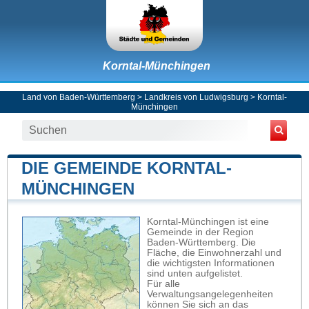
Korntal-Münchingen
Land von Baden-Württemberg
>
Landkreis von Ludwigsburg
>
Korntal-
Münchingen
DIE GEMEINDE KORNTAL-
MÜNCHINGEN
Korntal-Münchingen ist eine
Gemeinde in der Region
Baden-Württemberg. Die
Fläche, die Einwohnerzahl und
die wichtigsten Informationen
sind unten aufgelistet.
Für alle
Verwaltungsangelegenheiten
können Sie sich an das