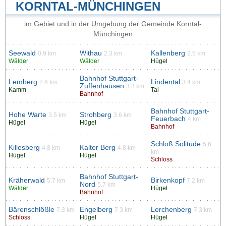
KORNTAL-MÜNCHINGEN
im Gebiet und in der Umgebung der Gemeinde Korntal-
Münchingen
Seewald
Withau
Kallenberg
0.9 km
2.3 km
2.5 km
Wälder
Wälder
Hügel
Bahnhof Stuttgart-
Lemberg
Lindental
2.6 km
3.4 km
Zuffenhausen
3.3 km
Kamm
Tal
Bahnhof
Bahnhof Stuttgart-
Hohe Warte
Strohberg
3.5 km
3.6 km
Feuerbach
4 km
Hügel
Hügel
Bahnhof
Schloß Solitude
5.6
Killesberg
Kalter Berg
4.8 km
4.8 km
km
Hügel
Hügel
Schloss
Bahnhof Stuttgart-
Kräherwald
Birkenkopf
5.7 km
7.2 km
Nord
5.7 km
Wälder
Hügel
Bahnhof
Bärenschlößle
Engelberg
Lerchenberg
7.3 km
7.3 km
7.3 km
Schloss
Hügel
Hügel