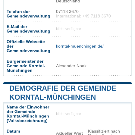
Deutschland
Telefon der
07118 3670
Gemeindeverwaltung
International: +49 7118 3670
E-Mail der
Nicht verfügbar
Gemeindeverwaltung
Offizielle Webseite
der
korntal-muenchingen.de/
Gemeindeverwaltung
Bürgermeister der
Gemeinde Korntal-
Alexander Noak
Münchingen
DEMOGRAFIE DER GEMEINDE
KORNTAL-MÜNCHINGEN
Name der Einwohner
der Gemeinde
Nicht verfügbar
Korntal-Münchingen
(Volksbezeichnung)
Datum
Klassifiziert nach
Aktueller Wert