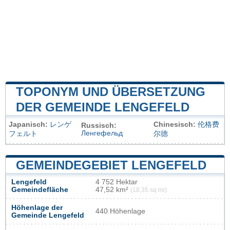
TOPONYM UND ÜBERSETZUNG
DER GEMEINDE LENGEFELD
Japanisch:
レンゲ
Chinesisch:
伦格费
Russisch:
Ленгефельд
フェルト
尔德
GEMEINDEGEBIET LENGEFELD
Lengefeld
4 752 Hektar
Gemeindefläche
47,52 km²
(18,35 sq mi)
Höhenlage der
440 Höhenlage
Gemeinde Lengefeld