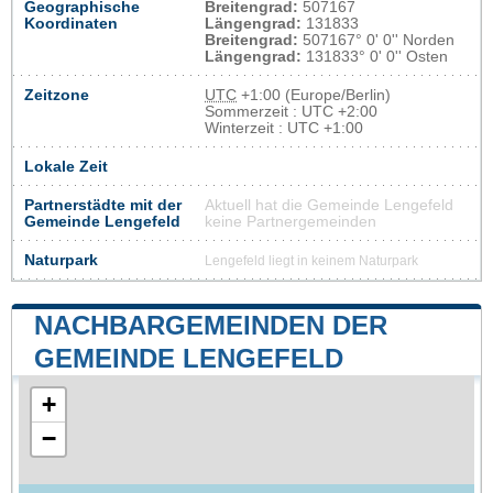
Geographische
Breitengrad:
507167
Koordinaten
Längengrad:
131833
Breitengrad:
507167° 0' 0'' Norden
Längengrad:
131833° 0' 0'' Osten
Zeitzone
UTC
+1:00 (Europe/Berlin)
Sommerzeit : UTC +2:00
Winterzeit : UTC +1:00
Lokale Zeit
Partnerstädte mit der
Aktuell hat die Gemeinde Lengefeld
Gemeinde Lengefeld
keine Partnergemeinden
Naturpark
Lengefeld liegt in keinem Naturpark
NACHBARGEMEINDEN DER
GEMEINDE LENGEFELD
+
−