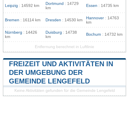
Dortmund
: 14729
Leipzig
: 14592 km
Essen
: 14735 km
km
Hannover
: 14763
Bremen
: 16114 km
Dresden
: 14530 km
km
Nürnberg
: 14426
Duisburg
: 14738
Bochum
: 14732 km
km
km
Entfernung berechnet in Luftlinie
FREIZEIT UND AKTIVITÄTEN IN
DER UMGEBUNG DER
GEMEINDE LENGEFELD
Keine Aktivitäten gefunden für die Gemeinde Lengefeld