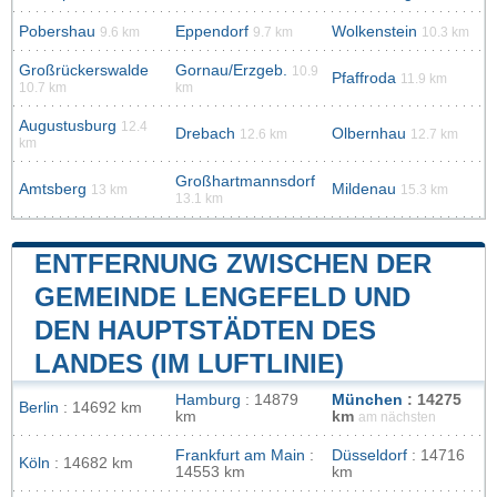
Pobershau
Eppendorf
Wolkenstein
9.6 km
9.7 km
10.3 km
Großrückerswalde
Gornau/Erzgeb.
10.9
Pfaffroda
11.9 km
10.7 km
km
Augustusburg
12.4
Drebach
Olbernhau
12.6 km
12.7 km
km
Großhartmannsdorf
Amtsberg
Mildenau
13 km
15.3 km
13.1 km
ENTFERNUNG ZWISCHEN DER
GEMEINDE LENGEFELD UND
DEN HAUPTSTÄDTEN DES
LANDES (IM LUFTLINIE)
Hamburg
: 14879
München
: 14275
Berlin
: 14692 km
km
km
am nächsten
Frankfurt am Main
:
Düsseldorf
: 14716
Köln
: 14682 km
14553 km
km