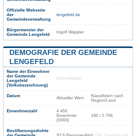
Offizielle Webseite
der
lengefeld.de
Gemeindeverwaltung
Bürgermeister der
Ingolf Wappler
Gemeinde Lengefeld
DEMOGRAFIE DER GEMEINDE
LENGEFELD
Name der Einwohner
der Gemeinde
Nicht verfügbar
Lengefeld
(Volksbezeichnung)
Datum
Klassifiziert nach
Aktueller Wert
Region/Land
Einwohnerzahl
4 450
Einwohner
180 / 2 706
(0000)
Bevölkerungsdichte
der Gemeinde
93,6 Personen/km²
(242,5 pop/sq mi)