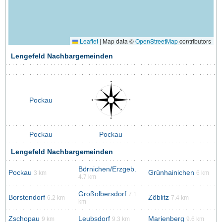
Leaflet
|
Map data ©
OpenStreetMap
contributors
Lengefeld Nachbargemeinden
Pockau
Pockau
Pockau
Lengefeld Nachbargemeinden
Börnichen/Erzgeb.
Pockau
Grünhainichen
3 km
6 km
4.7 km
Großolbersdorf
7.1
Borstendorf
Zöblitz
6.2 km
7.4 km
km
Zschopau
Leubsdorf
Marienberg
9 km
9.3 km
9.6 km