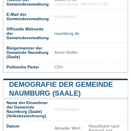
Gemeindeverwaltung
International: +49 3445 2730
E-Mail der
Wird geladen...
Gemeindeverwaltung
Offizielle Webseite
der
naumburg.de
Gemeindeverwaltung
Bürgermeister der
Gemeinde Naumburg
Armin Müller
(Saale)
Politische Partei
CDU
DEMOGRAFIE DER GEMEINDE
NAUMBURG (SAALE)
Name der Einwohner
der Gemeinde
Nicht verfügbar
Naumburg (Saale)
(Volksbezeichnung)
Datum
Klassifiziert nach
Aktueller Wert
Region/Land