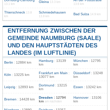
Dornburg-Camburg
An der Poststraße
Gleina
13.3 km
13.1 km
13.6 km
Thierschneck
Schmiedehausen
13.8
Bad Sulza
14.9 km
km
13.8 km
ENTFERNUNG ZWISCHEN DER
GEMEINDE NAUMBURG (SAALE)
UND DEN HAUPTSTÄDTEN DES
LANDES (IM LUFTLINIE)
Hamburg
: 13139
München
: 12795
Berlin
: 12884 km
km
km
Frankfurt am Main
:
Düsseldorf
: 13248
Köln
: 13225 km
13077 km
km
Dortmund
: 13215
Leipzig
: 12893 km
Essen
: 13242 km
km
Dresden
: 12794
Hannover
: 13106
Bremen
: 14428 km
km
km
am nächsten
Nürnberg
: 12890
Duisburg
: 13257