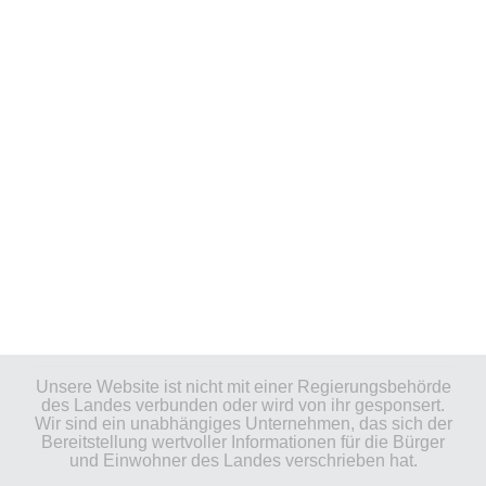
Unsere Website ist nicht mit einer Regierungsbehörde
des Landes verbunden oder wird von ihr gesponsert.
Wir sind ein unabhängiges Unternehmen, das sich der
Bereitstellung wertvoller Informationen für die Bürger
und Einwohner des Landes verschrieben hat.