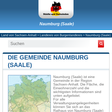
Naumburg (Saale)
Land von Sachsen-Anhalt
>
Landkreis von Burgenlandkreis
>
Naumburg (Saale)
DIE GEMEINDE NAUMBURG
(SAALE)
Naumburg (Saale) ist eine
Gemeinde in der Region
Sachsen-Anhalt. Die Fläche, die
Einwohnerzahl und die
wichtigsten Informationen sind
unten aufgelistet.
Für alle
Verwaltungsangelegenheiten
können Sie sich an das
Rathaus von Naumburg (Saale)