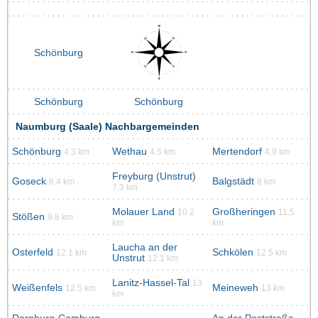
Schönburg
Schönburg
Schönburg
Naumburg (Saale) Nachbargemeinden
Schönburg
Wethau
Mertendorf
4.3 km
4.5 km
4.9 km
Freyburg (Unstrut)
Goseck
Balgstädt
6.4 km
8 km
7.3 km
Molauer Land
Großheringen
10.2
11.5
Stößen
9.8 km
km
km
Laucha an der
Osterfeld
Schkölen
12.1 km
12.5 km
Unstrut
12.1 km
Lanitz-Hassel-Tal
13
Weißenfels
Meineweh
12.5 km
13 km
km