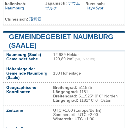
Japanisch:
ナウム
Italienisch:
Russisch:
Naumburg
Наумбург
ブルク
Chinesisch:
瑙姆堡
GEMEINDEGEBIET NAUMBURG
(SAALE)
Naumburg (Saale)
12 989 Hektar
Gemeindefläche
129,89 km²
(50,15 sq mi)
Höhenlage der
Gemeinde Naumburg
130 Höhenlage
(Saale)
Geographische
Breitengrad:
511525
Koordinaten
Längengrad:
1181
Breitengrad:
511525° 0' 0'' Norden
Längengrad:
1181° 0' 0'' Osten
Zeitzone
UTC
+1:00 (Europe/Berlin)
Sommerzeit : UTC +2:00
Winterzeit : UTC +1:00