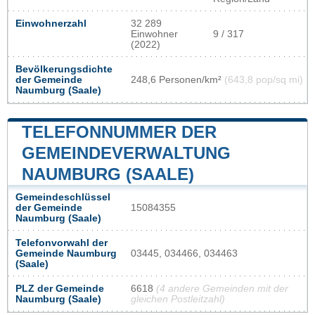
Einwohnerzahl
32 289
Einwohner
9 / 317
(2022)
Bevölkerungsdichte
der Gemeinde
248,6 Personen/km²
(643,8 pop/sq mi)
Naumburg (Saale)
TELEFONNUMMER DER
GEMEINDEVERWALTUNG
NAUMBURG (SAALE)
Gemeindeschlüssel
der Gemeinde
15084355
Naumburg (Saale)
Telefonvorwahl der
Gemeinde Naumburg
03445, 034466, 034463
(Saale)
PLZ der Gemeinde
6618
(4 andere Gemeinden mit der
Naumburg (Saale)
gleichen Postleitzahl)