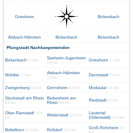
Griesheim
Bickenbach
Alsbach-Hähnlein
Bickenbach
Bickenbach
Pfungstadt Nachbargemeinden
Seeheim-Jugenheim
Bickenbach
Griesheim
5.3 km
6.7 km
5.6 km
Alsbach-Hähnlein
Mühltal
Darmstadt
7.3 km
7.8 km
7.6 km
Zwingenberg
Gernsheim
Modautal
8.9 km
9.5 km
9.6 km
Stockstadt am Rhein
Biebesheim am
Riedstadt
10 km
Rhein
9.6 km
9.9 km
Ober-Ramstadt
Lautertal
10.8
Weiterstadt
11.3 km
(Odenwald)
km
11.3 km
Groß-Rohrheim
13
Büttelborn
Roßdorf
12.3 km
12.6 km
km