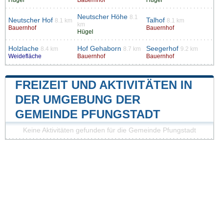
Hügel
Bauernhof
Hügel
Neutscher Höhe
8.1
Neutscher Hof
Talhof
8.1 km
8.1 km
km
Bauernhof
Bauernhof
Hügel
Holzlache
Hof Gehaborn
Seegerhof
8.4 km
8.7 km
9.2 km
Weidefläche
Bauernhof
Bauernhof
FREIZEIT UND AKTIVITÄTEN IN
DER UMGEBUNG DER
GEMEINDE PFUNGSTADT
Keine Aktivitäten gefunden für die Gemeinde Pfungstadt