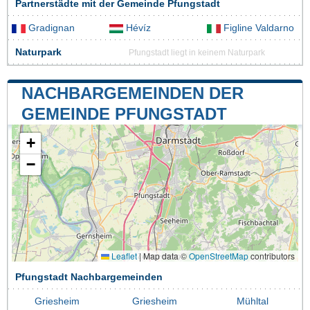
Partnerstädte mit der Gemeinde Pfungstadt
Gradignan
Hévíz
Figline Valdarno
Naturpark
Pfungstadt liegt in keinem Naturpark
NACHBARGEMEINDEN DER
GEMEINDE PFUNGSTADT
+
−
Leaflet
|
Map data ©
OpenStreetMap
contributors
Pfungstadt Nachbargemeinden
Griesheim
Griesheim
Mühltal