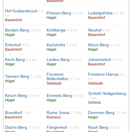
Bauernhof
Hof Gräbenbruch
5.4
Prinzen-Berg
Ludwigshöhe
5.6 km
5.8 km
km
Hügel
Bauernhof
Bauernhof
Borden-Berg
Kohlberge
Neuhof
5.8 km
5.8 km
6 km
Hügel
Hügel
Bauernhof
Erlenhof
Karlshöhe
Moos-Berg
6 km
6.1 km
6.3 km
Bauernhof
Hügel
Hügel
Kirch-Berg
Linden-Berg
Johannishof
6.5 km
6.5 km
6.6 km
Hügel
Hügel
Bauernhof
Försterei
Försterei Harras
6.8
Tannen-Berg
6.7 km
Böllenfalltor
6.7 km
km
Hügel
Gebäude
Gebäude
Schloß Heiligenberg
Kirsch-Berg
Emmets Berg
6.9 km
6.9 km
7 km
Hügel
Hügel
Schloss
Brandhof
Ruine Jossa
Dommer-Berg
7 km
7.3 km
7.5 km
Bauernhof
Ruine(n)
Hügel
Dachs-Berg
Fängenhof
Rauh Berg
7.5 km
7.6 km
8.1 km