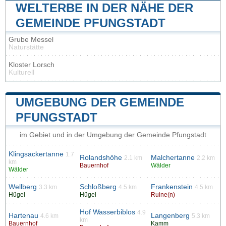
WELTERBE IN DER NÄHE DER
GEMEINDE PFUNGSTADT
Grube Messel
Naturstätte
Kloster Lorsch
Kulturell
UMGEBUNG DER GEMEINDE
PFUNGSTADT
im Gebiet und in der Umgebung der Gemeinde Pfungstadt
Klingsackertanne
1.7
Rolandshöhe
Malchertanne
2.1 km
2.2 km
km
Bauernhof
Wälder
Wälder
Wellberg
Schloßberg
Frankenstein
3.3 km
4.5 km
4.5 km
Hügel
Hügel
Ruine(n)
Hof Wasserbiblos
4.9
Hartenau
Langenberg
4.6 km
5.3 km
km
Bauernhof
Kamm