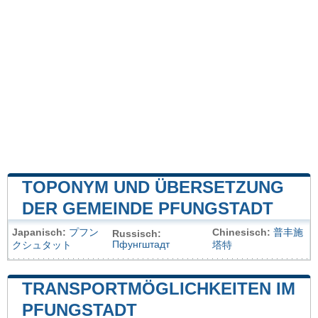
TOPONYM UND ÜBERSETZUNG
DER GEMEINDE PFUNGSTADT
Japanisch:
プフン
Chinesisch:
普丰施
Russisch:
Пфунгштадт
クシュタット
塔特
TRANSPORTMÖGLICHKEITEN IM
PFUNGSTADT