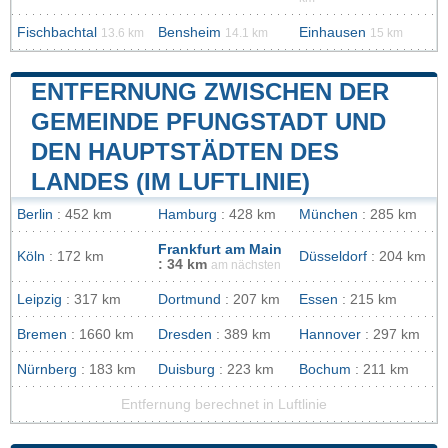
Fischbachtal
Bensheim
Einhausen
13.6 km
14.1 km
15 km
ENTFERNUNG ZWISCHEN DER
GEMEINDE PFUNGSTADT UND
DEN HAUPTSTÄDTEN DES
LANDES (IM LUFTLINIE)
Berlin
: 452 km
Hamburg
: 428 km
München
: 285 km
Frankfurt am Main
Köln
: 172 km
Düsseldorf
: 204 km
: 34 km
am nächsten
Leipzig
: 317 km
Dortmund
: 207 km
Essen
: 215 km
Bremen
: 1660 km
Dresden
: 389 km
Hannover
: 297 km
Nürnberg
: 183 km
Duisburg
: 223 km
Bochum
: 211 km
Entfernung berechnet in Luftlinie