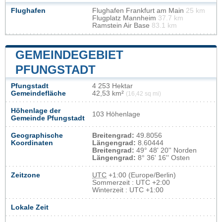
Flughafen
Flughafen Frankfurt am Main
25 km
Flugplatz Mannheim
37.7 km
Ramstein Air Base
83.1 km
GEMEINDEGEBIET
PFUNGSTADT
Pfungstadt
4 253 Hektar
Gemeindefläche
42,53 km²
(16,42 sq mi)
Höhenlage der
103 Höhenlage
Gemeinde Pfungstadt
Geographische
Breitengrad:
49.8056
Koordinaten
Längengrad:
8.60444
Breitengrad:
49° 48' 20'' Norden
Längengrad:
8° 36' 16'' Osten
Zeitzone
UTC
+1:00 (Europe/Berlin)
Sommerzeit : UTC +2:00
Winterzeit : UTC +1:00
Lokale Zeit