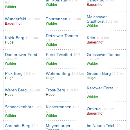
Im Nothstall
Sandkrug
9.7 km
10 km
9.7 km
Wälder
Bauernhof
Wälder
Malchower
Wunderfeld
Thurtannen
10.2 km
10.2 km
Stadtforst
10.3 km
Bauernhof
Wälder
Wälder
Retzower Tannen
Knirk-Berg
Krim
10.3 km
10.4 km
10.4 km
Hügel
Bauernhof
Wälder
Damerower Forst
Forst Twietfort
Grüssower Tannen
10.6
10.4 km
km
10.7 km
Wälder
Wälder
Wälder
Pick-Berg
Wohrns-Berg
Gruben-Berg
10.8 km
10.8 km
11.6 km
Hügel
Hügel
Hügel
Karower Forst
12.1
Waren Berg
Trost-Berg
11.9 km
11.9 km
km
Hügel
Hügel
Wälder
Schnackenhörn
Klostertannen
12.5
12.5
Ortkrug
12.7 km
km
km
Bauernhof
Wälder
Wälder
Ahrends-Berg
Meyenburger
Im Neuen Teich
12.8
13