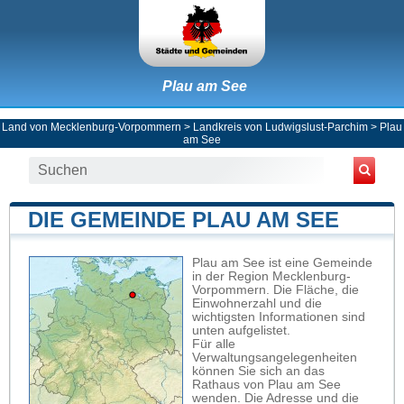
Plau am See
Land von Mecklenburg-Vorpommern
>
Landkreis von Ludwigslust-Parchim
>
Plau
am See
DIE GEMEINDE PLAU AM SEE
Plau am See ist eine Gemeinde
in der Region Mecklenburg-
Vorpommern. Die Fläche, die
Einwohnerzahl und die
wichtigsten Informationen sind
unten aufgelistet.
Für alle
Verwaltungsangelegenheiten
können Sie sich an das
Rathaus von Plau am See
wenden. Die Adresse und die