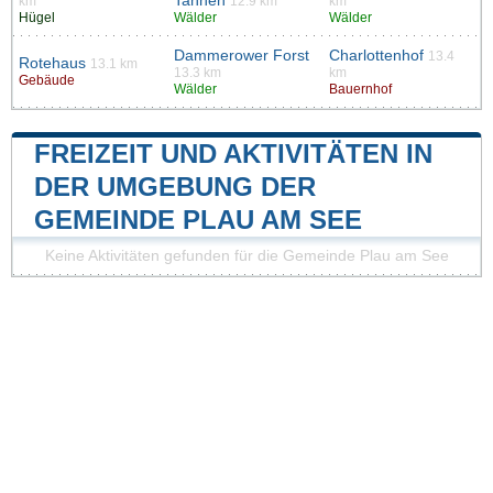
Tannen
km
12.9 km
km
Hügel
Wälder
Wälder
Dammerower Forst
Charlottenhof
13.4
Rotehaus
13.1 km
13.3 km
km
Gebäude
Wälder
Bauernhof
FREIZEIT UND AKTIVITÄTEN IN
DER UMGEBUNG DER
GEMEINDE PLAU AM SEE
Keine Aktivitäten gefunden für die Gemeinde Plau am See