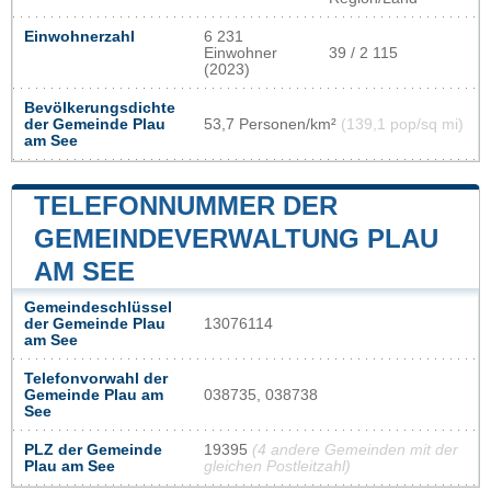
Einwohnerzahl
6 231
Einwohner
39 / 2 115
(2023)
Bevölkerungsdichte
der Gemeinde Plau
53,7 Personen/km²
(139,1 pop/sq mi)
am See
TELEFONNUMMER DER
GEMEINDEVERWALTUNG PLAU
AM SEE
Gemeindeschlüssel
der Gemeinde Plau
13076114
am See
Telefonvorwahl der
Gemeinde Plau am
038735, 038738
See
PLZ der Gemeinde
19395
(4 andere Gemeinden mit der
Plau am See
gleichen Postleitzahl)