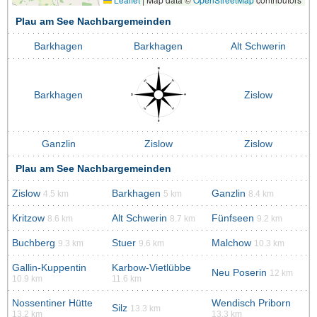
Plau am See Nachbargemeinden
Barkhagen
Barkhagen
Alt Schwerin
Barkhagen
Zislow
Ganzlin
Zislow
Zislow
Plau am See Nachbargemeinden
Zislow
Barkhagen
Ganzlin
4.5 km
5 km
8.4 km
Kritzow
Alt Schwerin
Fünfseen
8.6 km
8.7 km
9.2 km
Buchberg
Stuer
Malchow
9.3 km
9.6 km
10.3 km
Gallin-Kuppentin
Karbow-Vietlübbe
Neu Poserin
12 km
10.9 km
11.6 km
Nossentiner Hütte
Wendisch Priborn
Silz
13.3 km
13.2 km
13.3 km