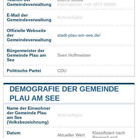
Gemeindeverwaltung
International: +49 3873 58580
E-Mail der
Nicht verfügbar
Gemeindeverwaltung
Offizielle Webseite
der
stadt-plau-am-see.de/
Gemeindeverwaltung
Bürgermeister der
Gemeinde Plau am
Sven Hoffmeister
See
Politische Partei
CDU
DEMOGRAFIE DER GEMEINDE
PLAU AM SEE
Name der Einwohner
der Gemeinde Plau
Nicht verfügbar
am See
(Volksbezeichnung)
Datum
Klassifiziert nach
Aktueller Wert
Region/Land