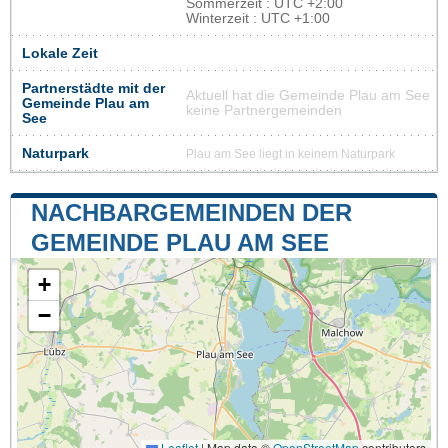
Sommerzeit : UTC +2:00
Winterzeit : UTC +1:00
Lokale Zeit
Partnerstädte mit der
Aktuell hat die Gemeinde Plau am See
Gemeinde Plau am
keine Partnergemeinden
See
Naturpark
Plau am See liegt in keinem Naturpark
NACHBARGEMEINDEN DER
GEMEINDE PLAU AM SEE
+
−
Leaflet
|
Map data ©
OpenStreetMap
contributors