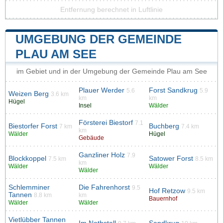
Entfernung berechnet in Luftlinie
UMGEBUNG DER GEMEINDE
PLAU AM SEE
im Gebiet und in der Umgebung der Gemeinde Plau am See
Plauer Werder
Forst Sandkrug
5.6
5.9
Weizen Berg
3.6 km
km
km
Hügel
Insel
Wälder
Försterei Biestorf
7.1
Biestorfer Forst
Buchberg
7 km
7.4 km
km
Wälder
Hügel
Gebäude
Ganzliner Holz
7.9
Blockkoppel
Satower Forst
7.5 km
8.5 km
km
Wälder
Wälder
Wälder
Schlemminer
Die Fahrenhorst
9.5
Hof Retzow
9.5 km
Tannen
8.8 km
km
Bauernhof
Wälder
Wälder
Vietlübber Tannen