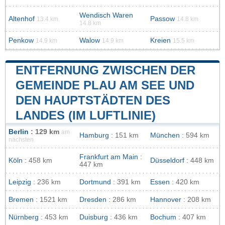
Wendisch Waren
Altenhof
Passow
13.4 km
14.8 km
14.8 km
Penkow
Walow
Kreien
14.9 km
14.9 km
15.5 km
ENTFERNUNG ZWISCHEN DER
GEMEINDE PLAU AM SEE UND
DEN HAUPTSTÄDTEN DES
LANDES (IM LUFTLINIE)
Berlin
: 129 km
am
Hamburg
: 151 km
München
: 594 km
nächsten
Frankfurt am Main
:
Köln
: 458 km
Düsseldorf
: 448 km
447 km
Leipzig
: 236 km
Dortmund
: 391 km
Essen
: 420 km
Bremen
: 1521 km
Dresden
: 286 km
Hannover
: 208 km
Nürnberg
: 453 km
Duisburg
: 436 km
Bochum
: 407 km