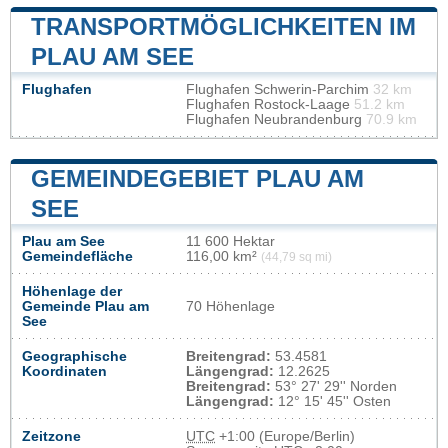
TRANSPORTMÖGLICHKEITEN IM
PLAU AM SEE
Flughafen
Flughafen Schwerin-Parchim
32 km
Flughafen Rostock-Laage
51.2 km
Flughafen Neubrandenburg
70.9 km
GEMEINDEGEBIET PLAU AM
SEE
Plau am See
11 600 Hektar
Gemeindefläche
116,00 km²
(44,79 sq mi)
Höhenlage der
Gemeinde Plau am
70 Höhenlage
See
Geographische
Breitengrad:
53.4581
Koordinaten
Längengrad:
12.2625
Breitengrad:
53° 27' 29'' Norden
Längengrad:
12° 15' 45'' Osten
Zeitzone
UTC
+1:00 (Europe/Berlin)