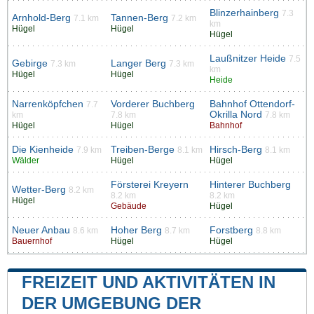
Blinzerhainberg
7.3
Arnhold-Berg
Tannen-Berg
7.1 km
7.2 km
km
Hügel
Hügel
Hügel
Laußnitzer Heide
7.5
Gebirge
Langer Berg
7.3 km
7.3 km
km
Hügel
Hügel
Heide
Narrenköpfchen
Vorderer Buchberg
Bahnhof Ottendorf-
7.7
Okrilla Nord
km
7.8 km
7.8 km
Hügel
Hügel
Bahnhof
Die Kienheide
Treiben-Berge
Hirsch-Berg
7.9 km
8.1 km
8.1 km
Wälder
Hügel
Hügel
Försterei Kreyern
Hinterer Buchberg
Wetter-Berg
8.2 km
8.2 km
8.2 km
Hügel
Gebäude
Hügel
Neuer Anbau
Hoher Berg
Forstberg
8.6 km
8.7 km
8.8 km
Bauernhof
Hügel
Hügel
FREIZEIT UND AKTIVITÄTEN IN
DER UMGEBUNG DER