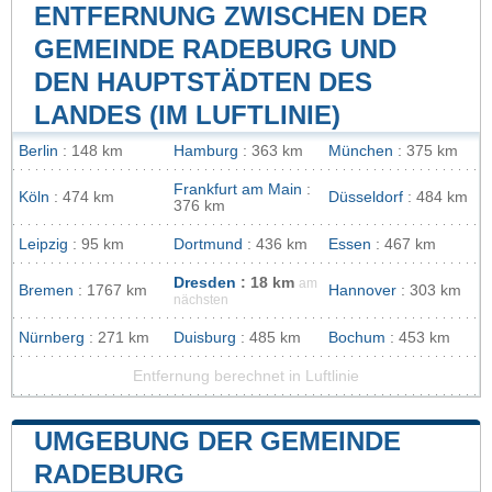
ENTFERNUNG ZWISCHEN DER
GEMEINDE RADEBURG UND
DEN HAUPTSTÄDTEN DES
LANDES (IM LUFTLINIE)
Berlin
: 148 km
Hamburg
: 363 km
München
: 375 km
Frankfurt am Main
:
Köln
: 474 km
Düsseldorf
: 484 km
376 km
Leipzig
: 95 km
Dortmund
: 436 km
Essen
: 467 km
Dresden
: 18 km
am
Bremen
: 1767 km
Hannover
: 303 km
nächsten
Nürnberg
: 271 km
Duisburg
: 485 km
Bochum
: 453 km
Entfernung berechnet in Luftlinie
UMGEBUNG DER GEMEINDE
RADEBURG