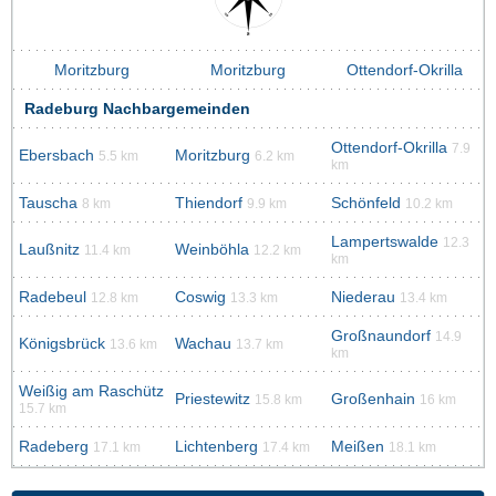
Moritzburg
Moritzburg
Ottendorf-Okrilla
Radeburg Nachbargemeinden
Ottendorf-Okrilla
7.9
Ebersbach
Moritzburg
5.5 km
6.2 km
km
Tauscha
Thiendorf
Schönfeld
8 km
9.9 km
10.2 km
Lampertswalde
12.3
Laußnitz
Weinböhla
11.4 km
12.2 km
km
Radebeul
Coswig
Niederau
12.8 km
13.3 km
13.4 km
Großnaundorf
14.9
Königsbrück
Wachau
13.6 km
13.7 km
km
Weißig am Raschütz
Priestewitz
Großenhain
15.8 km
16 km
15.7 km
Radeberg
Lichtenberg
Meißen
17.1 km
17.4 km
18.1 km