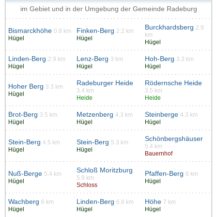
im Gebiet und in der Umgebung der Gemeinde Radeburg
Burckhardsberg
2.9
Bismarckhöhe
Finken-Berg
0.8 km
2.2 km
km
Hügel
Hügel
Hügel
Linden-Berg
Lenz-Berg
Hoh-Berg
2.9 km
3 km
3.3 km
Hügel
Hügel
Hügel
Radeburger Heide
Rödernsche Heide
Hoher Berg
3.3 km
3.4 km
3.5 km
Hügel
Heide
Heide
Brot-Berg
Metzenberg
Steinberge
3.5 km
4.3 km
4.3 km
Hügel
Hügel
Hügel
Schönbergshäuser
Stein-Berg
Stein-Berg
4.5 km
5.3 km
5.4 km
Hügel
Hügel
Bauernhof
Schloß Moritzburg
Nuß-Berge
Pfaffen-Berg
5.4 km
6 km
5.9 km
Hügel
Hügel
Schloss
Wachberg
Linden-Berg
Höhe
6 km
6.8 km
7 km
Hügel
Hügel
Hügel