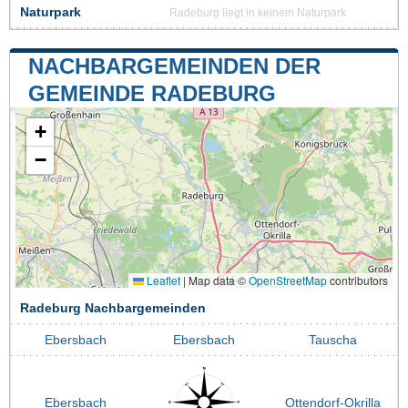
Naturpark
Radeburg liegt in keinem Naturpark
NACHBARGEMEINDEN DER
GEMEINDE RADEBURG
+
−
Leaflet
|
Map data ©
OpenStreetMap
contributors
Radeburg Nachbargemeinden
Ebersbach
Ebersbach
Tauscha
Ebersbach
Ottendorf-Okrilla