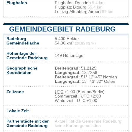
Flughafen
Flughafen Dresden
9.4 km
Flugplatz Bitburg
55.4 km
Leipzig-Altenburg Airport
89 km
GEMEINDEGEBIET RADEBURG
Radeburg
5 400 Hektar
Gemeindefläche
54,00 km²
(20,85 sq mi)
Höhenlage der
149 Höhenlage
Gemeinde Radeburg
Geographische
Breitengrad:
51.2125
Koordinaten
Längengrad:
13.7256
Breitengrad:
51° 12' 45'' Norden
Längengrad:
13° 43' 32'' Osten
Zeitzone
UTC
+1:00 (Europe/Berlin)
Sommerzeit : UTC +2:00
Winterzeit : UTC +1:00
Lokale Zeit
Partnerstädte mit der
Aktuell hat die Gemeinde Radeburg
Gemeinde Radeburg
keine Partnergemeinden