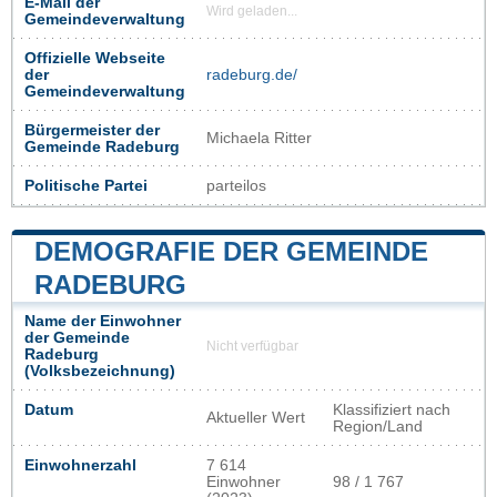
E-Mail der
Wird geladen...
Gemeindeverwaltung
Offizielle Webseite
der
radeburg.de/
Gemeindeverwaltung
Bürgermeister der
Michaela Ritter
Gemeinde Radeburg
Politische Partei
parteilos
DEMOGRAFIE DER GEMEINDE
RADEBURG
Name der Einwohner
der Gemeinde
Nicht verfügbar
Radeburg
(Volksbezeichnung)
Datum
Klassifiziert nach
Aktueller Wert
Region/Land
Einwohnerzahl
7 614
Einwohner
98 / 1 767