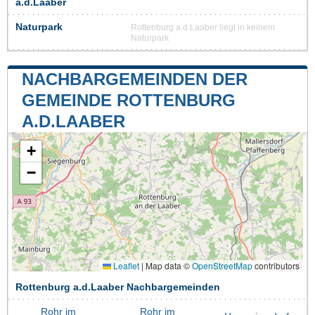
a.d.Laaber
Naturpark
Rottenburg a.d.Laaber liegt in keinem
Naturpark
NACHBARGEMEINDEN DER
GEMEINDE ROTTENBURG
A.D.LAABER
+
−
Leaflet
|
Map data ©
OpenStreetMap
contributors
Rottenburg a.d.Laaber Nachbargemeinden
Rohr im
Rohr im