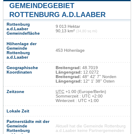
GEMEINDEGEBIET
ROTTENBURG A.D.LAABER
Rottenburg
9 013 Hektar
a.d.Laaber
90,13 km²
(34,80 sq mi)
Gemeindefläche
Höhenlage der
Gemeinde
453 Höhenlage
Rottenburg
a.d.Laaber
Geographische
Breitengrad:
48.7019
Koordinaten
Längengrad:
12.0272
Breitengrad:
48° 42' 7'' Norden
Längengrad:
12° 1' 38'' Osten
Zeitzone
UTC
+1:00 (Europe/Berlin)
Sommerzeit : UTC +2:00
Winterzeit : UTC +1:00
Lokale Zeit
Partnerstädte mit der
Gemeinde
Aktuell hat die Gemeinde Rottenburg
Rottenburg
a.d.Laaber keine Partnergemeinden