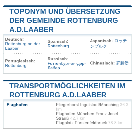
TOPONYM UND ÜBERSETZUNG
DER GEMEINDE ROTTENBURG
A.D.LAABER
Deutsch:
Japanisch:
ロッテ
Spanisch:
Rottenburg an der
Rottenburg
ンブルク
Laaber
Russisch:
Portugiesisch:
Chinesisch:
罗滕堡
Роттенбург-ан-дер-
Rottenburg
Лабер
TRANSPORTMÖGLICHKEITEN IM
ROTTENBURG A.D.LAABER
Flughafen
Fliegerhorst Ingolstadt/Manching
36.3
km
Flughafen München Franz Josef
Strauß
42.7 km
Flugplatz Fürstenfeldbruck
78.8 km