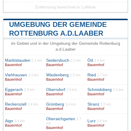
Entfernung berechnet in Luftlinie
UMGEBUNG DER GEMEINDE
ROTTENBURG A.D.LAABER
im Gebiet und in der Umgebung der Gemeinde Rottenburg
a.d.Laaber
Marktstauden
Seidersbuch
Öd
2.1 km
2.2 km
2.4 km
Bauernhof
Bauernhof
Bauernhof
Viehhausen
Wiedenberg
Ried
2.4 km
2.5 km
2.7 km
Bauernhof
Bauernhof
Bauernhof
Eggerach
Oberndorf
Schmidsberg
2.9 km
2.9 km
3.3 km
Bauernhof
Bauernhof
Bauernhof
Reckerszell
Grünberg
Stranz
3.4 km
3.4 km
3.5 km
Bauernhof
Bauernhof
Bauernhof
Oberaichgarten
3.7
Aign
Lurz
3.6 km
3.8 km
km
Bauernhof
Bauernhof
Bauernhof