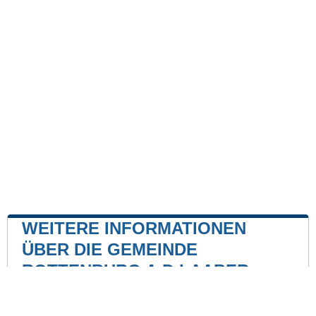
WEITERE INFORMATIONEN
ÜBER DIE GEMEINDE
ROTTENBURG A.D.LAABER
Kernkraftwerk
Kernkraftwerk Isar
22 mile