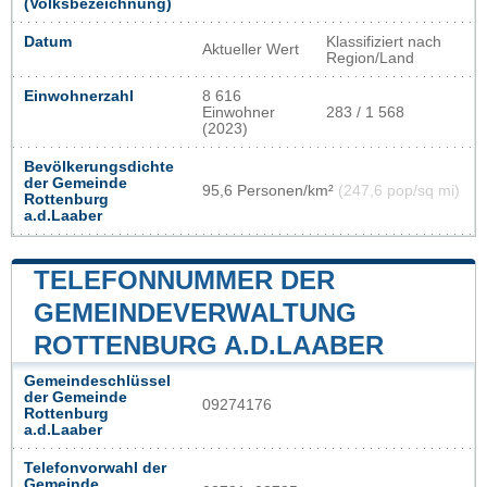
(Volksbezeichnung)
Datum
Klassifiziert nach
Aktueller Wert
Region/Land
Einwohnerzahl
8 616
Einwohner
283 / 1 568
(2023)
Bevölkerungsdichte
der Gemeinde
95,6 Personen/km²
(247,6 pop/sq mi)
Rottenburg
a.d.Laaber
TELEFONNUMMER DER
GEMEINDEVERWALTUNG
ROTTENBURG A.D.LAABER
Gemeindeschlüssel
der Gemeinde
09274176
Rottenburg
a.d.Laaber
Telefonvorwahl der
Gemeinde