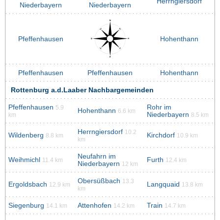
Herrngiersdorf
Niederbayern
Niederbayern
Pfeffenhausen
Hohenthann
Pfeffenhausen
Pfeffenhausen
Hohenthann
Rottenburg a.d.Laaber Nachbargemeinden
Pfeffenhausen
Rohr im
5.9
Hohenthann
6.6 km
Niederbayern
km
8.5 km
Herrngiersdorf
10.2
Wildenberg
Kirchdorf
8.8 km
10.9 km
km
Neufahrn im
Weihmichl
Furth
11.4 km
12.4 km
Niederbayern
12 km
Obersüßbach
13.3
Ergoldsbach
Langquaid
12.9 km
13.8 km
km
Siegenburg
Attenhofen
Train
14.1 km
14.2 km
14.7 km