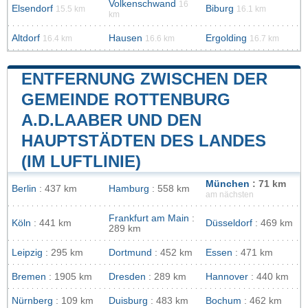
Volkenschwand
16
Elsendorf
Biburg
15.5 km
16.1 km
km
Altdorf
Hausen
Ergolding
16.4 km
16.6 km
16.7 km
ENTFERNUNG ZWISCHEN DER
GEMEINDE ROTTENBURG
A.D.LAABER UND DEN
HAUPTSTÄDTEN DES LANDES
(IM LUFTLINIE)
München
: 71 km
Berlin
: 437 km
Hamburg
: 558 km
am nächsten
Frankfurt am Main
:
Köln
: 441 km
Düsseldorf
: 469 km
289 km
Leipzig
: 295 km
Dortmund
: 452 km
Essen
: 471 km
Bremen
: 1905 km
Dresden
: 289 km
Hannover
: 440 km
Nürnberg
: 109 km
Duisburg
: 483 km
Bochum
: 462 km