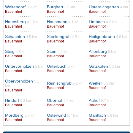
Weltendorf
Burghart
Unteraichgarten
3.9 km
3.9 km
4 km
Bauernhof
Bauernhof
Bauernhof
Haunsberg
Hausmann
Limbach
4.1 km
4.1 km
4.2 km
Bauernhof
Bauernhof
Bauernhof
Schachten
Steckengrub
Heiligenbrunn
4.5 km
4.5 km
4.6 km
Bauernhof
Bauernhof
Bauernhof
Steig
Stein
Altenburg
4.8 km
4.9 km
5 km
Bauernhof
Bauernhof
Bauernhof
Untervorholzen
Unterbuch
Gatzkofen
5 km
5 km
5.1 km
Bauernhof
Bauernhof
Bauernhof
Obervorholzen
5.1
Reinischgrub
Weiher
5.2 km
5.3 km
km
Bauernhof
Bauernhof
Bauernhof
Hirtdorf
Oberhof
Auhof
5.3 km
5.5 km
5.7 km
Bauernhof
Bauernhof
Bauernhof
Mordberg
Osterwind
Mantlach
5.7 km
5.7 km
5.8 km
Bauernhof
Bauernhof
Bauernhof