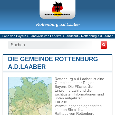
Rottenburg a.d.Laaber
Land von Bayern
>
Landkreis von Landkreis Landshut
>
Rottenburg a.d.Laaber
DIE GEMEINDE ROTTENBURG
A.D.LAABER
Rottenburg a.d.Laaber ist eine
Gemeinde in der Region
Bayern. Die Fläche, die
Einwohnerzahl und die
wichtigsten Informationen sind
unten aufgelistet.
Für alle
Verwaltungsangelegenheiten
können Sie sich an das
Rathaus von Rottenburg