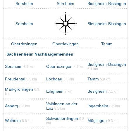
Sersheim
Sersheim
Bietigheim-Bissingen
Sersheim
Bietigheim-Bissingen
Oberriexingen
Oberriexingen
Tamm
Sachsenheim Nachbargemeinden
Bietigheim-Bissingen
Sersheim
Oberriexingen
3.7 km
4.7 km
5.1 km
Freudental
Löchgau
Tamm
5.5 km
5.6 km
5.9 km
Markgröningen
6.3
Erligheim
Besigheim
7 km
7.1 km
km
Vaihingen an der
Asperg
Ingersheim
8.2 km
8.6 km
Enz
8.5 km
Schwieberdingen
9.2
Walheim
Möglingen
8.6 km
9.3 km
km