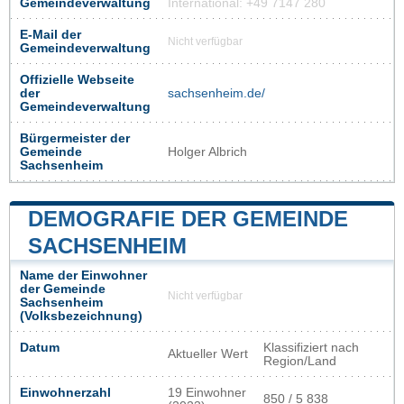
Gemeindeverwaltung
International: +49 7147 280
E-Mail der
Nicht verfügbar
Gemeindeverwaltung
Offizielle Webseite
der
sachsenheim.de/
Gemeindeverwaltung
Bürgermeister der
Gemeinde
Holger Albrich
Sachsenheim
DEMOGRAFIE DER GEMEINDE
SACHSENHEIM
Name der Einwohner
der Gemeinde
Nicht verfügbar
Sachsenheim
(Volksbezeichnung)
Datum
Klassifiziert nach
Aktueller Wert
Region/Land
Einwohnerzahl
19 Einwohner
850 / 5 838