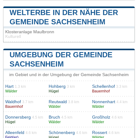
WELTERBE IN DER NÄHE DER
GEMEINDE SACHSENHEIM
Klosteranlage Maulbronn
Kulturell
UMGEBUNG DER GEMEINDE
SACHSENHEIM
im Gebiet und in der Umgebung der Gemeinde Sachsenheim
Hart
Hohberg
Schellenhof
1.3 km
3 km
3.3 km
Wälder
Hügel
Bauernhof
Waldhof
Reutwald
Nonnenhart
3.7 km
3.8 km
4.4 km
Bauernhof
Wälder
Wälder
Donnersberg
Bruch
Großholz
4.5 km
4.5 km
4.6 km
Hügel
Wälder
Wälder
Alleenfeld
Schönenberg
Rossert
4.6 km
4.6 km
4.6 km
Feld(er)
Hügel
Wälder