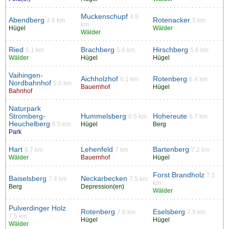
Muckenschupf
4.9
Abendberg
Rotenacker
4.6 km
5 km
km
Hügel
Wälder
Wälder
Ried
Brachberg
Hirschberg
5.1 km
5.6 km
5.6 km
Wälder
Hügel
Hügel
Vaihingen-
Aichholzhof
Rotenberg
6.1 km
6.4 km
Nordbahnhof
5.6 km
Bauernhof
Hügel
Bahnhof
Naturpark
Stromberg-
Hummelsberg
Hohereute
6.5 km
6.7 km
Heuchelberg
6.5 km
Hügel
Berg
Park
Hart
Lehenfeld
Bartenberg
6.7 km
7 km
7.2 km
Wälder
Bauernhof
Hügel
Forst Brandholz
7.5
Baiselsberg
Neckarbecken
7.4 km
7.5 km
km
Berg
Depression(en)
Wälder
Pulverdinger Holz
Rotenberg
Eselsberg
7.6 km
7.9 km
7.5 km
Hügel
Hügel
Wälder