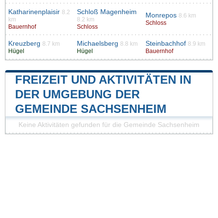
Katharinenplaisir
Schloß Magenheim
8.2
Monrepos
8.6 km
km
8.2 km
Schloss
Bauernhof
Schloss
Kreuzberg
Michaelsberg
Steinbachhof
8.7 km
8.8 km
8.9 km
Hügel
Hügel
Bauernhof
FREIZEIT UND AKTIVITÄTEN IN
DER UMGEBUNG DER
GEMEINDE SACHSENHEIM
Keine Aktivitäten gefunden für die Gemeinde Sachsenheim