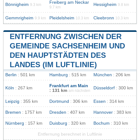
Freiberg am Neckar
Bönnigheim
Hessigheim
9.3 km
9.8 km
9.7 km
Gemmrigheim
Pleidelsheim
Cleebronn
9.9 km
10.3 km
10.3 km
ENTFERNUNG ZWISCHEN DER
GEMEINDE SACHSENHEIM UND
DEN HAUPTSTÄDTEN DES
LANDES (IM LUFTLINIE)
Berlin
: 501 km
Hamburg
: 515 km
München
: 206 km
Frankfurt am Main
Köln
: 267 km
Düsseldorf
: 300 km
: 131 km
am nächsten
Leipzig
: 355 km
Dortmund
: 306 km
Essen
: 314 km
Bremen
: 1757 km
Dresden
: 407 km
Hannover
: 383 km
Nürnberg
: 157 km
Duisburg
: 320 km
Bochum
: 310 km
Entfernung berechnet in Luftlinie