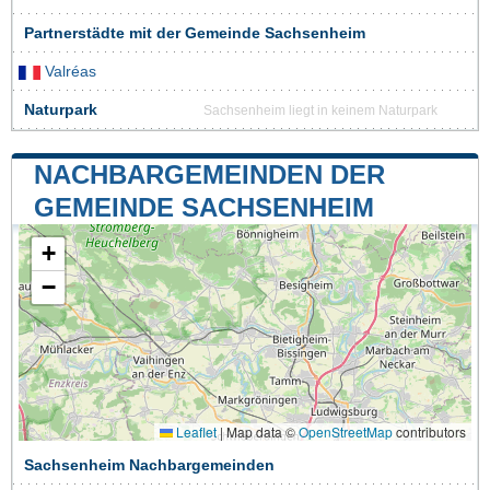
Partnerstädte mit der Gemeinde Sachsenheim
Valréas
Naturpark
Sachsenheim liegt in keinem Naturpark
NACHBARGEMEINDEN DER
GEMEINDE SACHSENHEIM
+
−
Leaflet
|
Map data ©
OpenStreetMap
contributors
Sachsenheim Nachbargemeinden