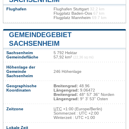
Flughafen
Flughafen Stuttgart
32.2 km
Flugplatz Baden-Oos
67 km
Flugplatz Mannheim
69.7 km
GEMEINDEGEBIET
SACHSENHEIM
Sachsenheim
5 792 Hektar
Gemeindefläche
57,92 km²
(22,36 sq mi)
Höhenlage der
Gemeinde
246 Höhenlage
Sachsenheim
Geographische
Breitengrad:
48.96
Koordinaten
Längengrad:
9.06472
Breitengrad:
48° 57' 36'' Norden
Längengrad:
9° 3' 53'' Osten
Zeitzone
UTC
+1:00 (Europe/Berlin)
Sommerzeit : UTC +2:00
Winterzeit : UTC +1:00
Lokale Zeit