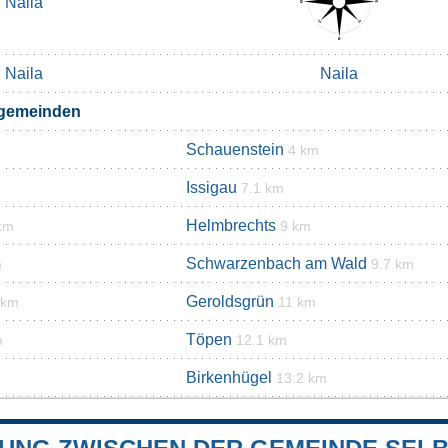
Naila
Naila
Naila
rgemeinden
Schauenstein
4 km
Issigau
7.1 km
Helmbrechts
km
9 km
Schwarzenbach am Wald
m
9.7 km
Geroldsgrün
 km
11 km
Töpen
m
12.1 km
Birkenhügel
13.2 km