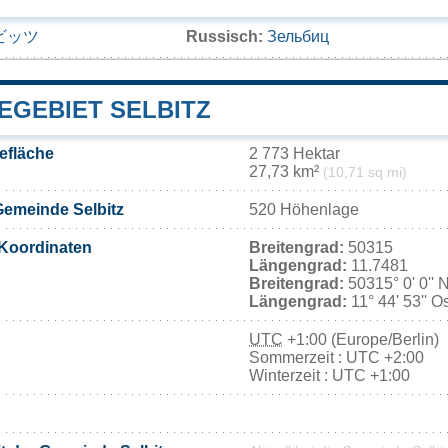
ビッツ
Russisch:
Зельбиц
EGEBIET SELBITZ
efläche
2 773 Hektar
27,73 km²
(10,71 sq mi)
emeinde Selbitz
520 Höhenlage
Koordinaten
Breitengrad:
50315
Längengrad:
11.7481
Breitengrad:
50315° 0' 0'' 
Längengrad:
11° 44' 53'' O
UTC
+1:00 (Europe/Berlin)
Sommerzeit : UTC +2:00
Winterzeit : UTC +1:00