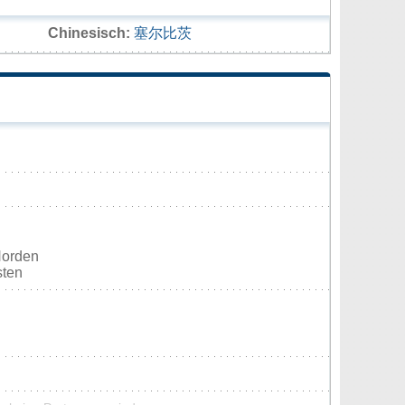
Chinesisch:
塞尔比茨
Norden
sten