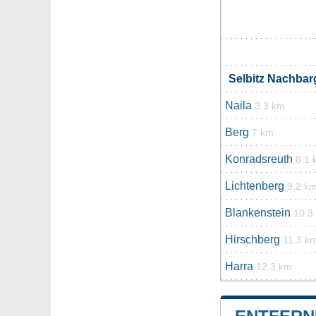
Selbitz Nachba
Naila
3.3 km
Berg
7 km
Konradsreuth
8.1 
Lichtenberg
9.2 k
Blankenstein
10.3
Hirschberg
11.3 k
Harra
12.3 km