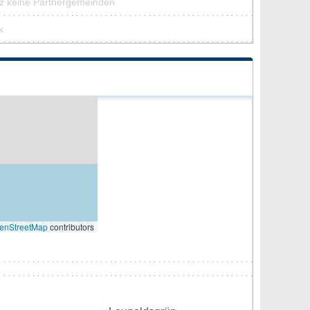
itz keine Partnergemeinden
k
Z
enStreetMap
contributors