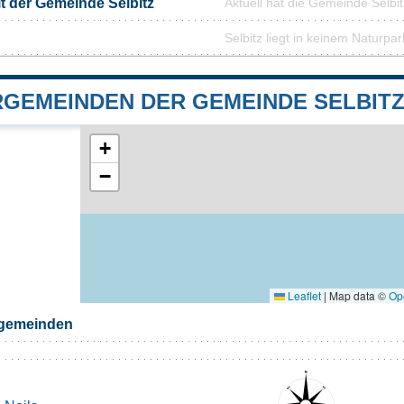
it der Gemeinde Selbitz
Aktuell hat die Gemeinde Selb
Selbitz liegt in keinem Naturpar
GEMEINDEN DER GEMEINDE SELBIT
+
−
Leaflet
|
Map data ©
Op
rgemeinden