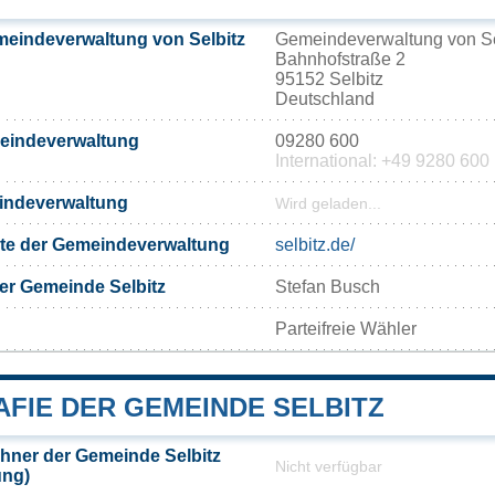
eindeverwaltung von Selbitz
Gemeindeverwaltung von Se
Bahnhofstraße 2
95152 Selbitz
Deutschland
meindeverwaltung
09280 600
International: +49 9280 600
eindeverwaltung
Wird geladen...
eite der Gemeindeverwaltung
selbitz.de/
er Gemeinde Selbitz
Stefan Busch
Parteifreie Wähler
FIE DER GEMEINDE SELBITZ
hner der Gemeinde Selbitz
Nicht verfügbar
ung)