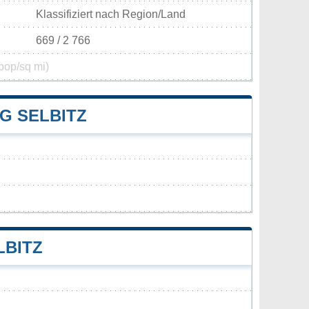
Klassifiziert nach Region/Land
669 / 2 766
pop/sq mi)
G SELBITZ
LBITZ