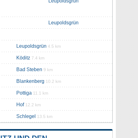
Leupoldsgrün
Leupoldsgrün
Leupoldsgrün
4.5 km
Köditz
7.4 km
Bad Steben
9 km
Blankenberg
10.2 km
Pottiga
11.1 km
Hof
12.2 km
Schlegel
13.5 km