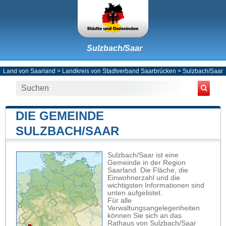
Sulzbach/Saar
Land von Saarland
>
Landkreis von Stadtverband Saarbrücken
>
Sulzbach/Saar
DIE GEMEINDE
SULZBACH/SAAR
Sulzbach/Saar ist eine
Gemeinde in der Region
Saarland. Die Fläche, die
Einwohnerzahl und die
wichtigsten Informationen sind
unten aufgelistet.
Für alle
Verwaltungsangelegenheiten
können Sie sich an das
Rathaus von Sulzbach/Saar