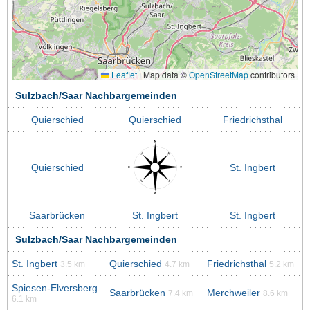
Leaflet
|
Map data ©
OpenStreetMap
contributors
Sulzbach/Saar Nachbargemeinden
Quierschied
Quierschied
Friedrichsthal
Quierschied
St. Ingbert
Saarbrücken
St. Ingbert
St. Ingbert
Sulzbach/Saar Nachbargemeinden
St. Ingbert
Quierschied
Friedrichsthal
3.5 km
4.7 km
5.2 km
Spiesen-Elversberg
Saarbrücken
Merchweiler
7.4 km
8.6 km
6.1 km