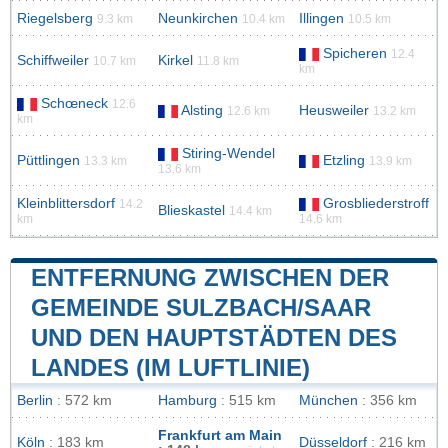
Riegelsberg
Neunkirchen
Illingen
9.3 km
10.4 km
10.5 km
Spicheren
12.4
Schiffweiler
Kirkel
10.7 km
11.8 km
km
Schœneck
12.6
Alsting
Heusweiler
12.6 km
13.2 km
km
Stiring-Wendel
Püttlingen
Etzling
13.3 km
13.9 km
13.6 km
Kleinblittersdorf
Grosbliederstroff
14.2
Blieskastel
14.4 km
km
14.6 km
ENTFERNUNG ZWISCHEN DER
GEMEINDE SULZBACH/SAAR
UND DEN HAUPTSTÄDTEN DES
LANDES (IM LUFTLINIE)
Berlin
: 572 km
Hamburg
: 515 km
München
: 356 km
Frankfurt am Main
Köln
: 183 km
Düsseldorf
: 216 km