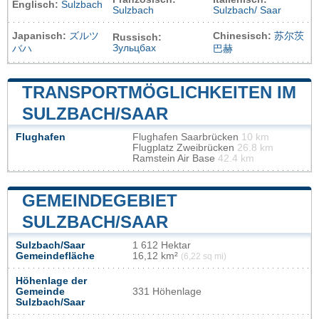
Englisch:
Sulzbach
Sulzbach
Sulzbach/ Saar
Japanisch:
ズルツ
Chinesisch:
苏尔茨
Russisch:
Зульцбах
バハ
巴赫
TRANSPORTMÖGLICHKEITEN IM
SULZBACH/SAAR
Flughafen
Flughafen Saarbrücken
10 km
Flugplatz Zweibrücken
26.8 km
Ramstein Air Base
42.4 km
GEMEINDEGEBIET
SULZBACH/SAAR
Sulzbach/Saar
1 612 Hektar
Gemeindefläche
16,12 km²
(6,22 sq mi)
Höhenlage der
Gemeinde
331 Höhenlage
Sulzbach/Saar