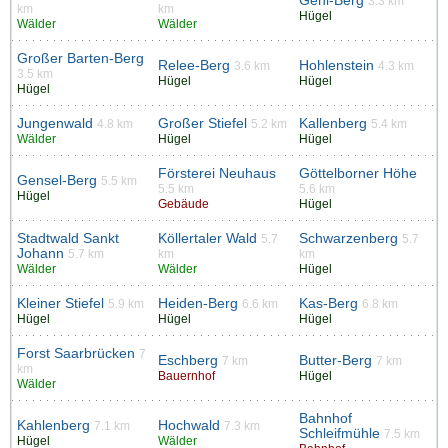
Gehl-Berg
3.3 km
km
km
Hügel
Wälder
Wälder
Großer Barten-Berg
Relee-Berg
Hohlenstein
3.6 km
4.3 km
3.5 km
Hügel
Hügel
Hügel
Jungenwald
Großer Stiefel
Kallenberg
4.8 km
5.2 km
5.4 km
Wälder
Hügel
Hügel
Försterei Neuhaus
Göttelborner Höhe
Gensel-Berg
5.5 km
5.5 km
5.6 km
Hügel
Gebäude
Hügel
Stadtwald Sankt
Köllertaler Wald
Schwarzenberg
5.7
5.7
Johann
5.7 km
km
km
Wälder
Wälder
Hügel
Kleiner Stiefel
Heiden-Berg
Kas-Berg
5.9 km
6.6 km
6.8 km
Hügel
Hügel
Hügel
Forst Saarbrücken
7
Eschberg
Butter-Berg
7 km
7 km
km
Bauernhof
Hügel
Wälder
Bahnhof
Kahlenberg
Hochwald
7.1 km
7.3 km
Schleifmühle
7.5 km
Hügel
Wälder