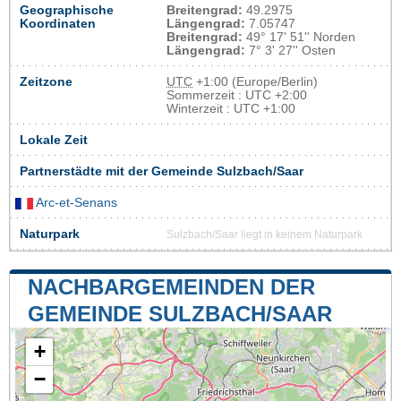
Geographische
Breitengrad:
49.2975
Koordinaten
Längengrad:
7.05747
Breitengrad:
49° 17' 51'' Norden
Längengrad:
7° 3' 27'' Osten
Zeitzone
UTC
+1:00 (Europe/Berlin)
Sommerzeit : UTC +2:00
Winterzeit : UTC +1:00
Lokale Zeit
Partnerstädte mit der Gemeinde Sulzbach/Saar
Arc-et-Senans
Naturpark
Sulzbach/Saar liegt in keinem Naturpark
NACHBARGEMEINDEN DER
GEMEINDE SULZBACH/SAAR
+
−