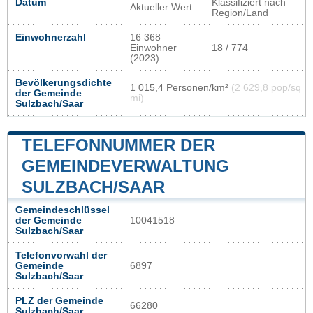
Datum
Klassifiziert nach
Aktueller Wert
Region/Land
Einwohnerzahl
16 368
Einwohner
18 / 774
(2023)
Bevölkerungsdichte
1 015,4 Personen/km²
(2 629,8 pop/sq
der Gemeinde
mi)
Sulzbach/Saar
TELEFONNUMMER DER
GEMEINDEVERWALTUNG
SULZBACH/SAAR
Gemeindeschlüssel
der Gemeinde
10041518
Sulzbach/Saar
Telefonvorwahl der
Gemeinde
6897
Sulzbach/Saar
PLZ der Gemeinde
66280
Sulzbach/Saar