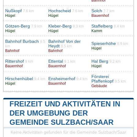
Bahnhof
Nußkopf
Hochscheid
Solch
7.6 km
7.6 km
7.7 km
Hügel
Hügel
Bauernhof
Götzen-Berg
Kleber-Berg
Staffelberg
7.9 km
8.3 km
8.4 km
Hügel
Hügel
Kamm
Bahnhof Burbach
Bahnhof Von der
8.5
Spieserhöhe
8.9 km
Heydt
km
8.5 km
Hügel
Bahnhof
Bahnhof
Rittershof
Ettental
Hal Berg
9 km
9.1 km
9.2 km
Bauernhof
Bauernhof
Hügel
Försterei
Hirschenhübel
Ensheimerhof
9.4 km
9.4 km
Pfaffenkopf
9.5 km
Hügel
Bauernhof
Gebäude
FREIZEIT UND AKTIVITÄTEN IN
DER UMGEBUNG DER
GEMEINDE SULZBACH/SAAR
Keine Aktivitäten gefunden für die Gemeinde Sulzbach/Saar