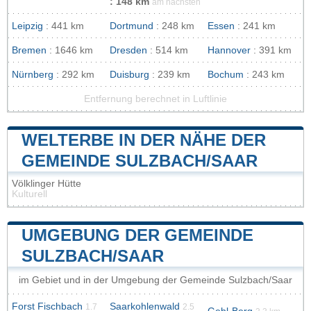
: 148 km
am nächsten
Leipzig
: 441 km
Dortmund
: 248 km
Essen
: 241 km
Bremen
: 1646 km
Dresden
: 514 km
Hannover
: 391 km
Nürnberg
: 292 km
Duisburg
: 239 km
Bochum
: 243 km
Entfernung berechnet in Luftlinie
WELTERBE IN DER NÄHE DER
GEMEINDE SULZBACH/SAAR
Völklinger Hütte
Kulturell
UMGEBUNG DER GEMEINDE
SULZBACH/SAAR
im Gebiet und in der Umgebung der Gemeinde Sulzbach/Saar
Forst Fischbach
Saarkohlenwald
1.7
2.5