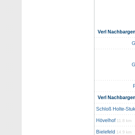
Verl Nachbarge
G
G
Verl Nachbarge
Schloß Holte-Stu
Hövelhof
11.8 km
Bielefeld
14.9 km