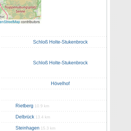
enStreetMap
contributors
Schloß Holte-Stukenbrock
Schloß Holte-Stukenbrock
Hövelhof
Rietberg
10.9 km
Delbrück
13.4 km
Steinhagen
15.3 km