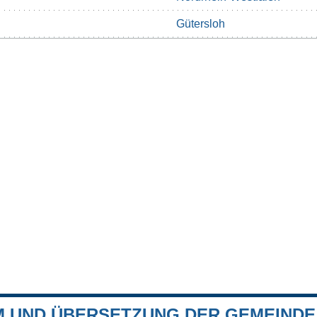
Gütersloh
 UND ÜBERSETZUNG DER GEMEINDE