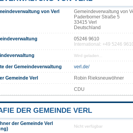
meindeverwaltung von Verl
Gemeindeverwaltung von Ve
Paderborner Straße 5
33415 Verl
Deutschland
meindeverwaltung
05246 9610
International: +49 5246 961
eindeverwaltung
Wird geladen...
eite der Gemeindeverwaltung
verl.de/
er Gemeinde Verl
Robin Rieksneuwöhner
CDU
FIE DER GEMEINDE VERL
hner der Gemeinde Verl
Nicht verfügbar
ung)