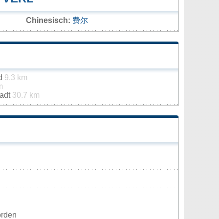
Chinesisch:
费尔
ld
9.3 km
m
tadt
30.7 km
orden