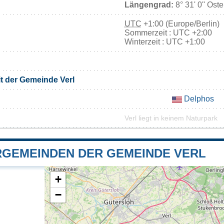
Längengrad:
8° 31' 0'' Ost
UTC
+1:00 (Europe/Berlin)
Sommerzeit : UTC +2:00
Winterzeit : UTC +1:00
it der Gemeinde Verl
Delphos
Verl liegt in keinem Naturpark
GEMEINDEN DER GEMEINDE VERL
+
−