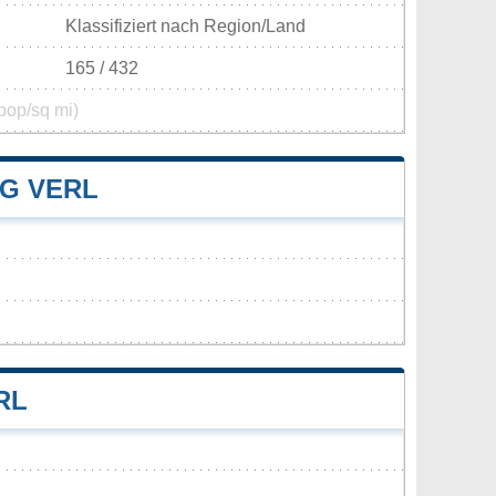
Klassifiziert nach Region/Land
165 / 432
pop/sq mi)
G VERL
RL