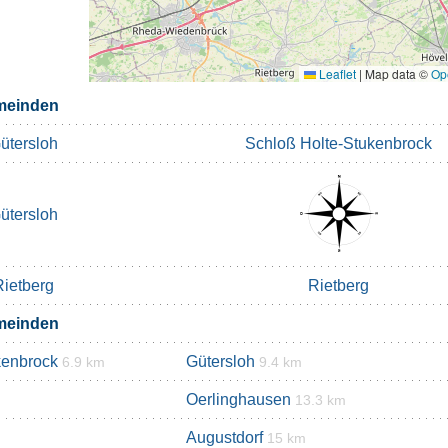
Leaflet
|
Map data ©
Op
meinden
ütersloh
Schloß Holte-Stukenbrock
ütersloh
Rietberg
Rietberg
meinden
kenbrock
Gütersloh
6.9 km
9.4 km
Oerlinghausen
13.3 km
Augustdorf
15 km