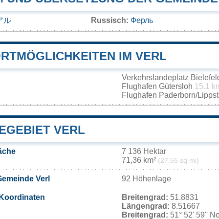
アル
Russisch:
Ферль
RTMÖGLICHKEITEN IM VERL
Verkehrslandeplatz Bielefe
Flughafen Gütersloh
15.1 k
Flughafen Paderborn/Lipps
EGEBIET VERL
äche
7 136 Hektar
71,36 km²
(27,55 sq mi)
Gemeinde Verl
92 Höhenlage
Koordinaten
Breitengrad:
51.8831
Längengrad:
8.51667
Breitengrad:
51° 52' 59'' N