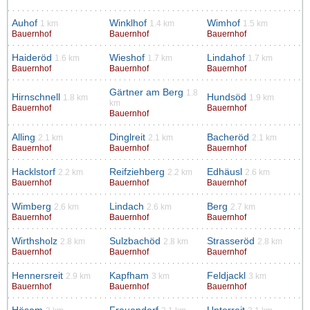
Auhof
Winklhof
Wimhof
1 km
1.4 km
1.5 km
Bauernhof
Bauernhof
Bauernhof
Haideröd
Wieshof
Lindahof
1.6 km
1.7 km
1.7 km
Bauernhof
Bauernhof
Bauernhof
Gärtner am Berg
1.8
Hirnschnell
Hundsöd
1.8 km
1.9 km
km
Bauernhof
Bauernhof
Bauernhof
Alling
Dinglreit
Bacheröd
2.1 km
2.1 km
2.1 km
Bauernhof
Bauernhof
Bauernhof
Hacklstorf
Reifziehberg
Edhäusl
2.2 km
2.2 km
2.6 km
Bauernhof
Bauernhof
Bauernhof
Wimberg
Lindach
Berg
2.6 km
2.6 km
2.7 km
Bauernhof
Bauernhof
Bauernhof
Wirthsholz
Sulzbachöd
Strasseröd
2.8 km
2.8 km
2.8 km
Bauernhof
Bauernhof
Bauernhof
Hennersreit
Kapfham
Feldjackl
2.9 km
3 km
3 km
Bauernhof
Bauernhof
Bauernhof