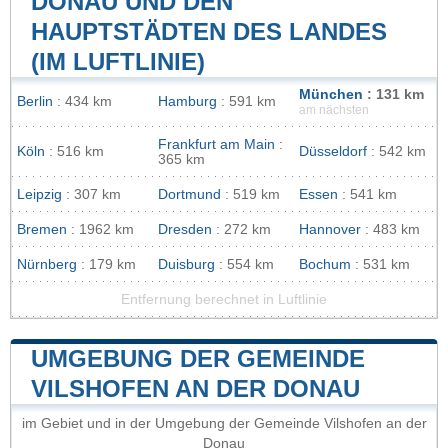
DONAU UND DEN
HAUPTSTÄDTEN DES LANDES
(IM LUFTLINIE)
München
: 131 km
Berlin
: 434 km
Hamburg
: 591 km
am nächsten
Frankfurt am Main
:
Köln
: 516 km
Düsseldorf
: 542 km
365 km
Leipzig
: 307 km
Dortmund
: 519 km
Essen
: 541 km
Bremen
: 1962 km
Dresden
: 272 km
Hannover
: 483 km
Nürnberg
: 179 km
Duisburg
: 554 km
Bochum
: 531 km
Entfernung berechnet in Luftlinie
UMGEBUNG DER GEMEINDE
VILSHOFEN AN DER DONAU
im Gebiet und in der Umgebung der Gemeinde Vilshofen an der
Donau