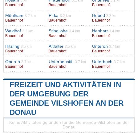
Hösam
Frauendorf
Unterreit
3 km
3.1 km
3.1 km
Bauernhof
Bauernhof
Bauernhof
Mühlham
Pirka
Huböd
3.2 km
3.2 km
3.3 km
Bauernhof
Bauernhof
Bauernhof
Waldhof
Stingllohe
Henhart
3.3 km
3.4 km
3.4 km
Bauernhof
Bauernhof
Bauernhof
Hitzling
Altfalter
Unteroh
3.5 km
3.5 km
3.7 km
Bauernhof
Bauernhof
Bauernhof
Oberoh
Unterneustift
Unterbuch
3.7 km
3.7 km
3.7 km
Bauernhof
Bauernhof
Bauernhof
FREIZEIT UND AKTIVITÄTEN IN
DER UMGEBUNG DER
GEMEINDE VILSHOFEN AN DER
DONAU
Keine Aktivitäten gefunden für die Gemeinde Vilshofen an der
Donau