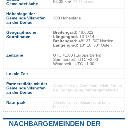
86,33 km²
(33,33 sq mi)
Gemeindefläche
Höhenlage der
Gemeinde Vilshofen
308 Höhenlage
an der Donau
Geographische
Breitengrad:
48.6322
Koordinaten
Längengrad:
13.1814
Breitengrad:
48° 37' 56'' Norden
Längengrad:
13° 10' 53'' Osten
Zeitzone
UTC
+1:00 (Europe/Berlin)
Sommerzeit : UTC +2:00
Winterzeit : UTC +1:00
Lokale Zeit
Partnerstädte mit der
Aktuell hat die Gemeinde Vilshofen an
Gemeinde Vilshofen
der Donau keine Partnergemeinden
an der Donau
Naturpark
Vilshofen an der Donau liegt in keinem
Naturpark
NACHBARGEMEINDEN DER