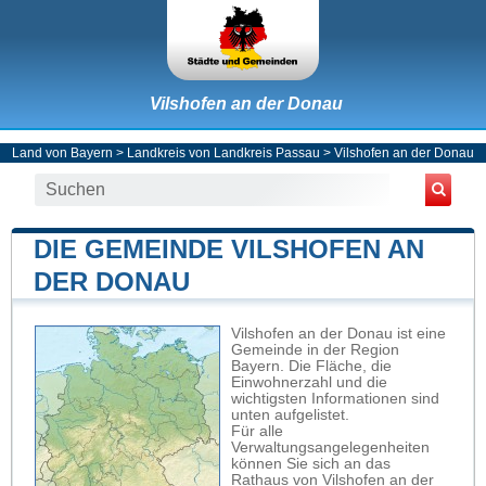
Vilshofen an der Donau
Land von Bayern
>
Landkreis von Landkreis Passau
>
Vilshofen an der Donau
DIE GEMEINDE VILSHOFEN AN
DER DONAU
Vilshofen an der Donau ist eine
Gemeinde in der Region
Bayern. Die Fläche, die
Einwohnerzahl und die
wichtigsten Informationen sind
unten aufgelistet.
Für alle
Verwaltungsangelegenheiten
können Sie sich an das
Rathaus von Vilshofen an der