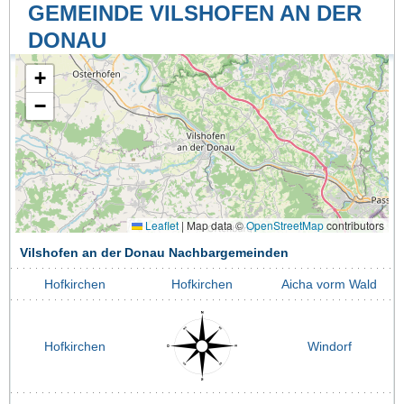
GEMEINDE VILSHOFEN AN DER
DONAU
+
−
Leaflet
|
Map data ©
OpenStreetMap
contributors
Vilshofen an der Donau Nachbargemeinden
Hofkirchen
Hofkirchen
Aicha vorm Wald
Hofkirchen
Windorf