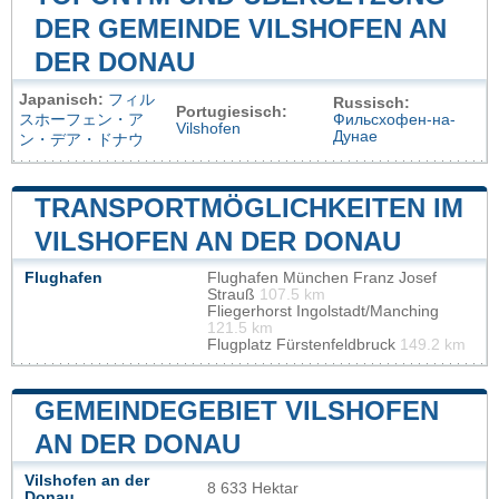
DER GEMEINDE VILSHOFEN AN
DER DONAU
Japanisch:
フィル
Russisch:
Portugiesisch:
スホーフェン・ア
Фильсхофен-на-
Vilshofen
Дунае
ン・デア・ドナウ
TRANSPORTMÖGLICHKEITEN IM
VILSHOFEN AN DER DONAU
Flughafen
Flughafen München Franz Josef
Strauß
107.5 km
Fliegerhorst Ingolstadt/Manching
121.5 km
Flugplatz Fürstenfeldbruck
149.2 km
GEMEINDEGEBIET VILSHOFEN
AN DER DONAU
Vilshofen an der
8 633 Hektar
Donau