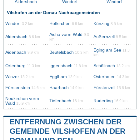
Aldersbach
Windorf
Windorf
Vilshofen an der Donau Nachbargemeinden
Windorf
Hofkirchen
Künzing
3.2 km
6.9 km
8.5 km
Aicha vorm Wald
9.3
Aldersbach
Außernzell
8.6 km
9.5 km
km
Eging am See
11.3
Aidenbach
Beutelsbach
9.9 km
10.3 km
km
Ortenburg
Iggensbach
Schöllnach
11.3 km
11.8 km
13.2 km
Winzer
Egglham
Osterhofen
13.2 km
13.9 km
14.3 km
Fürstenstein
Haarbach
Fürstenzell
14.6 km
14.9 km
15.8 km
Neukirchen vorm
Tiefenbach
Ruderting
16 km
16.9 km
Wald
15.9 km
ENTFERNUNG ZWISCHEN DER
GEMEINDE VILSHOFEN AN DER