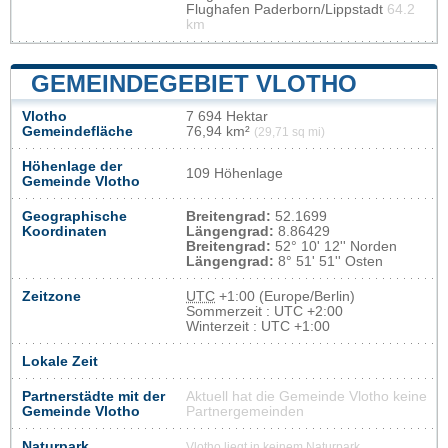
Flughafen Paderborn/Lippstadt
64.2
km
GEMEINDEGEBIET VLOTHO
Vlotho
7 694 Hektar
Gemeindefläche
76,94 km²
(29,71 sq mi)
Höhenlage der
109 Höhenlage
Gemeinde Vlotho
Geographische
Breitengrad:
52.1699
Koordinaten
Längengrad:
8.86429
Breitengrad:
52° 10' 12'' Norden
Längengrad:
8° 51' 51'' Osten
Zeitzone
UTC
+1:00 (Europe/Berlin)
Sommerzeit : UTC +2:00
Winterzeit : UTC +1:00
Lokale Zeit
Partnerstädte mit der
Aktuell hat die Gemeinde Vlotho keine
Gemeinde Vlotho
Partnergemeinden
Naturpark
Vlotho liegt in keinem Naturpark