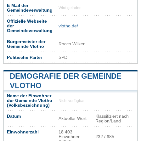
E-Mail der
Wird geladen...
Gemeindeverwaltung
Offizielle Webseite
der
vlotho.de/
Gemeindeverwaltung
Bürgermeister der
Rocco Wilken
Gemeinde Vlotho
Politische Partei
SPD
DEMOGRAFIE DER GEMEINDE
VLOTHO
Name der Einwohner
der Gemeinde Vlotho
Nicht verfügbar
(Volksbezeichnung)
Datum
Klassifiziert nach
Aktueller Wert
Region/Land
Einwohnerzahl
18 403
Einwohner
232 / 685