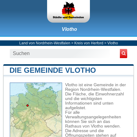
Vlotho
Land von Nordrhein-Westfalen
>
Kreis von Herford
>
Vlotho
DIE GEMEINDE VLOTHO
Vlotho ist eine Gemeinde in der
Region Nordrhein-Westfalen.
Die Fläche, die Einwohnerzahl
und die wichtigsten
Informationen sind unten
aufgelistet.
Für alle
Verwaltungsangelegenheiten
können Sie sich an das
Rathaus von Vlotho wenden.
Die Adresse und die
Öffnungszeiten stehen auf