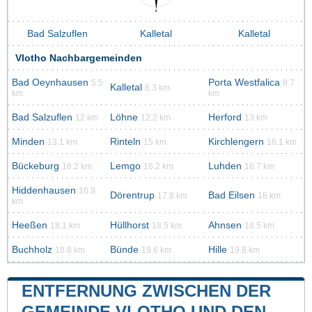
Bad Salzuflen
Kalletal
Kalletal
Vlotho Nachbargemeinden
Bad Oeynhausen
Porta Westfalica
5.5
8.7
Kalletal
8.3 km
km
km
Bad Salzuflen
Löhne
Herford
12 km
12.2 km
13 km
Minden
Rinteln
Kirchlengern
13.1 km
15 km
16.1 km
Bückeburg
Lemgo
Luhden
16.2 km
16.2 km
16.7 km
Hiddenhausen
16.9
Dörentrup
Bad Eilsen
17.8 km
18 km
km
Heeßen
Hüllhorst
Ahnsen
18.1 km
18.5 km
18.5 km
Buchholz
Bünde
Hille
18.8 km
19.6 km
19.8 km
ENTFERNUNG ZWISCHEN DER
GEMEINDE VLOTHO UND DEN