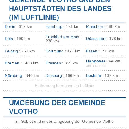
HAUPTSTÄDTEN DES LANDES
(IM LUFTLINIE)
Berlin
: 312 km
Hamburg
: 171 km
München
: 488 km
Frankfurt am Main
:
Köln
: 190 km
Düsseldorf
: 178 km
230 km
Leipzig
: 259 km
Dortmund
: 121 km
Essen
: 150 km
Hannover
: 64 km
Bremen
: 1463 km
Dresden
: 359 km
am nächsten
Nürnberg
: 340 km
Duisburg
: 166 km
Bochum
: 137 km
Entfernung berechnet in Luftlinie
UMGEBUNG DER GEMEINDE
VLOTHO
im Gebiet und in der Umgebung der Gemeinde Vlotho