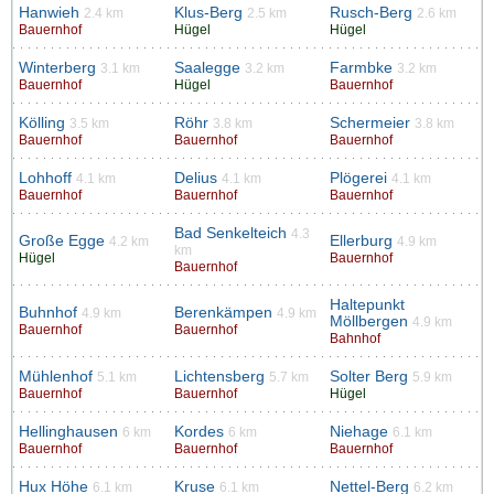
Hanwieh
Klus-Berg
Rusch-Berg
2.4 km
2.5 km
2.6 km
Bauernhof
Hügel
Hügel
Winterberg
Saalegge
Farmbke
3.1 km
3.2 km
3.2 km
Bauernhof
Hügel
Bauernhof
Kölling
Röhr
Schermeier
3.5 km
3.8 km
3.8 km
Bauernhof
Bauernhof
Bauernhof
Lohhoff
Delius
Plögerei
4.1 km
4.1 km
4.1 km
Bauernhof
Bauernhof
Bauernhof
Bad Senkelteich
4.3
Große Egge
Ellerburg
4.2 km
4.9 km
km
Hügel
Bauernhof
Bauernhof
Haltepunkt
Buhnhof
Berenkämpen
4.9 km
4.9 km
Möllbergen
4.9 km
Bauernhof
Bauernhof
Bahnhof
Mühlenhof
Lichtensberg
Solter Berg
5.1 km
5.7 km
5.9 km
Bauernhof
Bauernhof
Hügel
Hellinghausen
Kordes
Niehage
6 km
6 km
6.1 km
Bauernhof
Bauernhof
Bauernhof
Hux Höhe
Kruse
Nettel-Berg
6.1 km
6.1 km
6.2 km