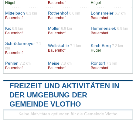
Hügel
Bauernhof
Hügel
Mittelbach
Rothenhof
Lohnsmeier
6.3 km
6.6 km
6.7 km
Bauernhof
Bauernhof
Bauernhof
Kix
Möller
Hemmensiek
6.9 km
6.9 km
6.9 km
Bauernhof
Bauernhof
Bauernhof
Schrödermeyer
7.1
Wolfskuhle
Kirch Berg
7.1 km
7.2 km
km
Bauernhof
Hügel
Bauernhof
Pehlen
Meise
Röntorf
7.2 km
7.3 km
7.3 km
Bauernhof
Bauernhof
Bauernhof
FREIZEIT UND AKTIVITÄTEN IN
DER UMGEBUNG DER
GEMEINDE VLOTHO
Keine Aktivitäten gefunden für die Gemeinde Vlotho