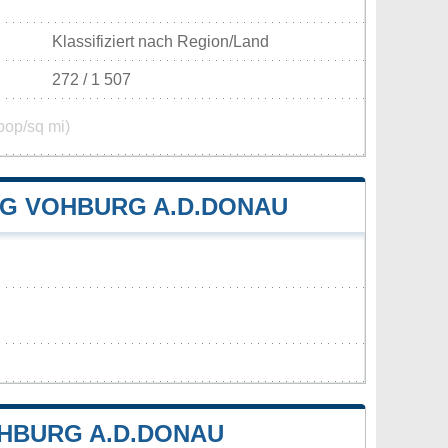
Klassifiziert nach Region/Land
272 / 1 507
pop/sq mi)
G VOHBURG A.D.DONAU
HBURG A.D.DONAU