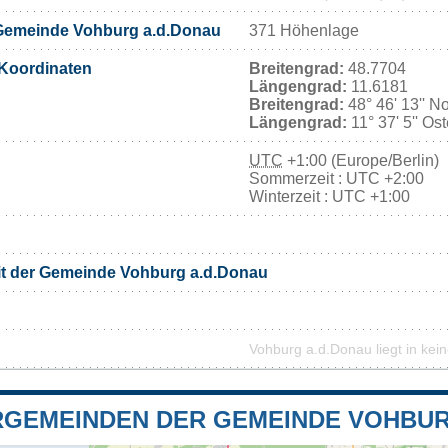
Gemeinde Vohburg a.d.Donau
371 Höhenlage
Koordinaten
Breitengrad:
48.7704
Längengrad:
11.6181
Breitengrad:
48° 46' 13'' N
Längengrad:
11° 37' 5'' Os
UTC
+1:00 (Europe/Berlin)
Sommerzeit : UTC +2:00
Winterzeit : UTC +1:00
it der Gemeinde Vohburg a.d.Donau
Vohburg a.d.Donau liegt in kei
GEMEINDEN DER GEMEINDE VOHBUR