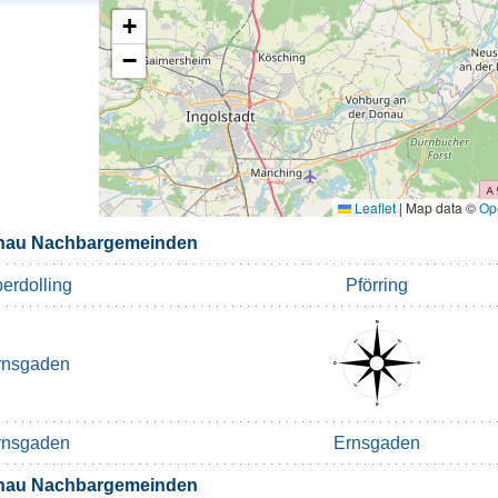
+
−
Leaflet
|
Map data ©
Op
onau Nachbargemeinden
erdolling
Pförring
rnsgaden
rnsgaden
Ernsgaden
onau Nachbargemeinden