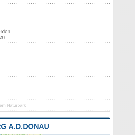
orden
ten
nem Naturpark
G A.D.DONAU