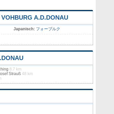
 VOHBURG A.D.DONAU
Japanisch:
フォーブルク
D.DONAU
nching
8.7 km
osef Strauß
48 km
m