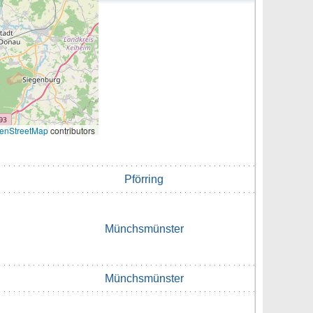
enStreetMap
contributors
Pförring
Münchsmünster
Münchsmünster