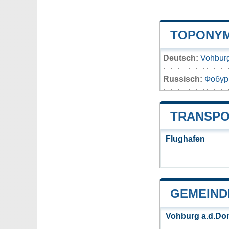
TOPONYM
Deutsch:
Vohbur
Russisch:
Фобур
TRANSPO
Flughafen
GEMEIND
Vohburg a.d.Do