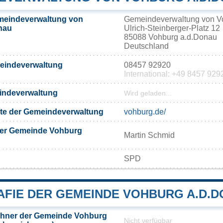
meindeverwaltung von
Gemeindeverwaltung von V
nau
Ulrich-Steinberger-Platz 12
85088 Vohburg a.d.Donau
Deutschland
meindeverwaltung
08457 92920
International: +49 8457 929
eindeverwaltung
Wird geladen...
eite der Gemeindeverwaltung
vohburg.de/
der Gemeinde Vohburg
Martin Schmid
SPD
FIE DER GEMEINDE VOHBURG A.D.
hner der Gemeinde Vohburg
Nicht verfügbar