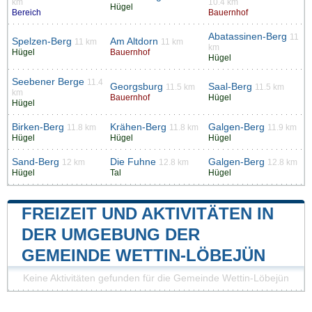
km
10.4 km
Hügel
Bereich
Bauernhof
Abatassinen-Berg
11
Spelzen-Berg
Am Altdorn
11 km
11 km
km
Hügel
Bauernhof
Hügel
Seebener Berge
11.4
Georgsburg
Saal-Berg
11.5 km
11.5 km
km
Bauernhof
Hügel
Hügel
Birken-Berg
Krähen-Berg
Galgen-Berg
11.8 km
11.8 km
11.9 km
Hügel
Hügel
Hügel
Sand-Berg
Die Fuhne
Galgen-Berg
12 km
12.8 km
12.8 km
Hügel
Tal
Hügel
FREIZEIT UND AKTIVITÄTEN IN
DER UMGEBUNG DER
GEMEINDE WETTIN-LÖBEJÜN
Keine Aktivitäten gefunden für die Gemeinde Wettin-Löbejün