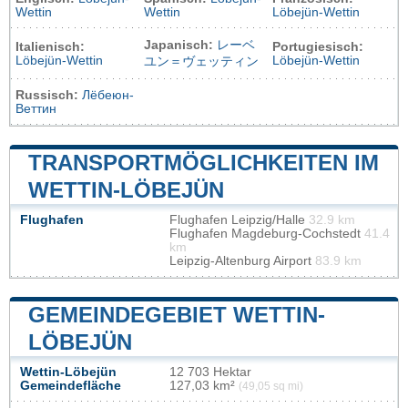
Wettin
Wettin
Löbejün-Wettin
Japanisch:
レーベ
Italienisch:
Portugiesisch:
Löbejün-Wettin
Löbejün-Wettin
ユン＝ヴェッティン
Russisch:
Лёбеюн-
Веттин
TRANSPORTMÖGLICHKEITEN IM
WETTIN-LÖBEJÜN
Flughafen
Flughafen Leipzig/Halle
32.9 km
Flughafen Magdeburg-Cochstedt
41.4
km
Leipzig-Altenburg Airport
83.9 km
GEMEINDEGEBIET WETTIN-
LÖBEJÜN
Wettin-Löbejün
12 703 Hektar
Gemeindefläche
127,03 km²
(49,05 sq mi)