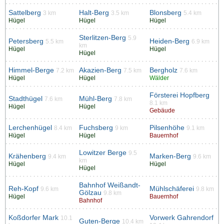
Sattelberg
Halt-Berg
Blonsberg
3 km
3.5 km
5.4 km
Hügel
Hügel
Hügel
Sterlitzen-Berg
5.9
Petersberg
Heiden-Berg
5.5 km
6.9 km
km
Hügel
Hügel
Hügel
Himmel-Berge
Akazien-Berg
Bergholz
7.2 km
7.5 km
7.6 km
Hügel
Hügel
Wälder
Försterei Hopfberg
Stadthügel
Mühl-Berg
7.6 km
7.8 km
8.1 km
Hügel
Hügel
Gebäude
Lerchenhügel
Fuchsberg
Pilsenhöhe
8.4 km
9 km
9.1 km
Hügel
Hügel
Bauernhof
Lowitzer Berge
9.5
Krähenberg
Marken-Berg
9.4 km
9.6 km
km
Hügel
Hügel
Hügel
Bahnhof Weißandt-
Reh-Kopf
Mühlschäferei
9.6 km
9.8 km
Gölzau
9.8 km
Hügel
Bauernhof
Bahnhof
Koßdorfer Mark
Vorwerk Gahrendorf
10.1
Guten-Berge
10.4 km