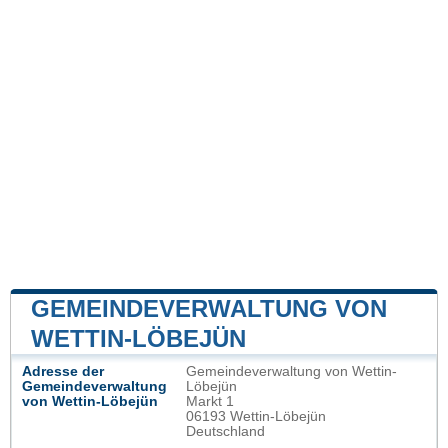
GEMEINDEVERWALTUNG VON
WETTIN-LÖBEJÜN
Adresse der
Gemeindeverwaltung von Wettin-
Gemeindeverwaltung
Löbejün
von Wettin-Löbejün
Markt 1
06193 Wettin-Löbejün
Deutschland