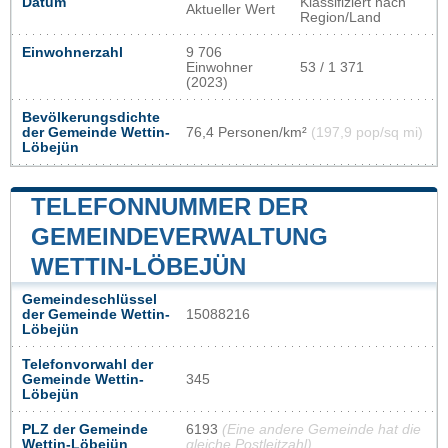
Datum
Klassifiziert nach
Aktueller Wert
Region/Land
Einwohnerzahl
9 706
Einwohner
53 / 1 371
(2023)
Bevölkerungsdichte
der Gemeinde Wettin-
76,4 Personen/km²
(197,9 pop/sq mi)
Löbejün
TELEFONNUMMER DER
GEMEINDEVERWALTUNG
WETTIN-LÖBEJÜN
Gemeindeschlüssel
der Gemeinde Wettin-
15088216
Löbejün
Telefonvorwahl der
Gemeinde Wettin-
345
Löbejün
PLZ der Gemeinde
6193
(Eine andere Gemeinde hat die
Wettin-Löbejün
gleiche Postleitzahl)