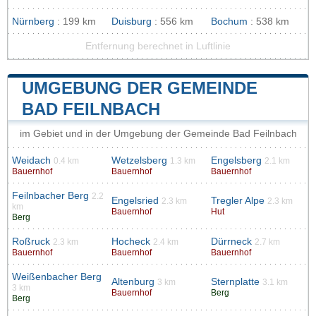
Nürnberg
: 199 km
Duisburg
: 556 km
Bochum
: 538 km
Entfernung berechnet in Luftlinie
UMGEBUNG DER GEMEINDE
BAD FEILNBACH
im Gebiet und in der Umgebung der Gemeinde Bad Feilnbach
Weidach
Wetzelsberg
Engelsberg
0.4 km
1.3 km
2.1 km
Bauernhof
Bauernhof
Bauernhof
Feilnbacher Berg
2.2
Engelsried
Tregler Alpe
2.3 km
2.3 km
km
Bauernhof
Hut
Berg
Roßruck
Hocheck
Dürrneck
2.3 km
2.4 km
2.7 km
Bauernhof
Bauernhof
Bauernhof
Weißenbacher Berg
Altenburg
Sternplatte
3 km
3.1 km
3 km
Bauernhof
Berg
Berg