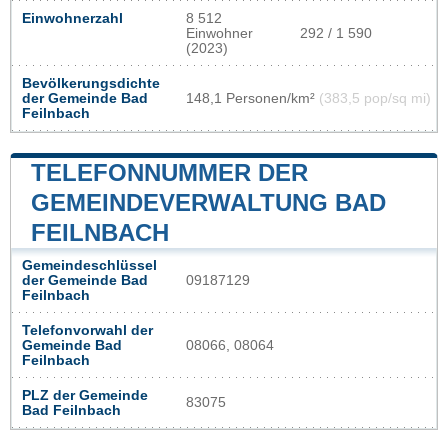
Einwohnerzahl
8 512
Einwohner
292 / 1 590
(2023)
Bevölkerungsdichte
der Gemeinde Bad
148,1 Personen/km²
(383,5 pop/sq mi)
Feilnbach
TELEFONNUMMER DER
GEMEINDEVERWALTUNG BAD
FEILNBACH
Gemeindeschlüssel
der Gemeinde Bad
09187129
Feilnbach
Telefonvorwahl der
Gemeinde Bad
08066, 08064
Feilnbach
PLZ der Gemeinde
83075
Bad Feilnbach