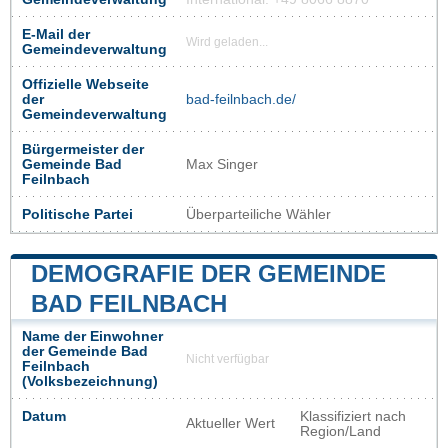
E-Mail der
Wird geladen...
Gemeindeverwaltung
Offizielle Webseite
der
bad-feilnbach.de/
Gemeindeverwaltung
Bürgermeister der
Gemeinde Bad
Max Singer
Feilnbach
Politische Partei
Überparteiliche Wähler
DEMOGRAFIE DER GEMEINDE
BAD FEILNBACH
Name der Einwohner
der Gemeinde Bad
Nicht verfügbar
Feilnbach
(Volksbezeichnung)
Datum
Klassifiziert nach
Aktueller Wert
Region/Land