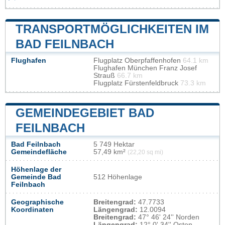
TRANSPORTMÖGLICHKEITEN IM
BAD FEILNBACH
Flughafen
Flugplatz Oberpfaffenhofen
64.1 km
Flughafen München Franz Josef
Strauß
66.7 km
Flugplatz Fürstenfeldbruck
73.3 km
GEMEINDEGEBIET BAD
FEILNBACH
Bad Feilnbach
5 749 Hektar
Gemeindefläche
57,49 km²
(22,20 sq mi)
Höhenlage der
Gemeinde Bad
512 Höhenlage
Feilnbach
Geographische
Breitengrad:
47.7733
Koordinaten
Längengrad:
12.0094
Breitengrad:
47° 46' 24'' Norden
Längengrad:
12° 0' 34'' Osten