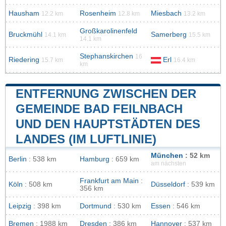
Hausham
Rosenheim
Miesbach
12.2 km
12.8 km
13.2 km
Großkarolinenfeld
Bruckmühl
Samerberg
14.1 km
15.5 km
14.1 km
Stephanskirchen
16
Riedering
Erl
15.7 km
16.4 km
km
ENTFERNUNG ZWISCHEN DER
GEMEINDE BAD FEILNBACH
UND DEN HAUPTSTÄDTEN DES
LANDES (IM LUFTLINIE)
München
: 52 km
Berlin
: 538 km
Hamburg
: 659 km
am nächsten
Frankfurt am Main
:
Köln
: 508 km
Düsseldorf
: 539 km
356 km
Leipzig
: 398 km
Dortmund
: 530 km
Essen
: 546 km
Bremen
: 1988 km
Dresden
: 386 km
Hannover
: 537 km