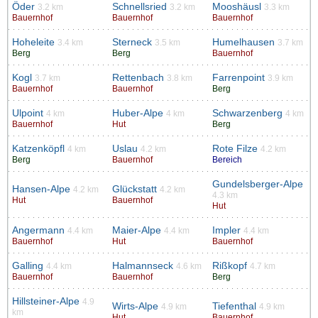
Öder
Schnellsried
Mooshäusl
3.2 km
3.2 km
3.3 km
Bauernhof
Bauernhof
Bauernhof
Hoheleite
Sterneck
Humelhausen
3.4 km
3.5 km
3.7 km
Berg
Berg
Bauernhof
Kogl
Rettenbach
Farrenpoint
3.7 km
3.8 km
3.9 km
Bauernhof
Bauernhof
Berg
Ulpoint
Huber-Alpe
Schwarzenberg
4 km
4 km
4 km
Bauernhof
Hut
Berg
Katzenköpfl
Uslau
Rote Filze
4 km
4.2 km
4.2 km
Berg
Bauernhof
Bereich
Gundelsberger-Alpe
Hansen-Alpe
Glückstatt
4.2 km
4.2 km
4.3 km
Hut
Bauernhof
Hut
Angermann
Maier-Alpe
Impler
4.4 km
4.4 km
4.4 km
Bauernhof
Hut
Bauernhof
Galling
Halmannseck
Rißkopf
4.4 km
4.6 km
4.7 km
Bauernhof
Bauernhof
Berg
Hillsteiner-Alpe
4.9
Wirts-Alpe
Tiefenthal
4.9 km
4.9 km
km
Hut
Bauernhof