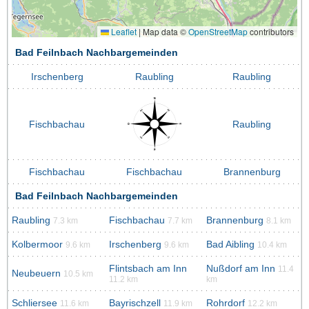
Leaflet
|
Map data ©
OpenStreetMap
contributors
Bad Feilnbach Nachbargemeinden
Irschenberg
Raubling
Raubling
Fischbachau
Raubling
Fischbachau
Fischbachau
Brannenburg
Bad Feilnbach Nachbargemeinden
Raubling
Fischbachau
Brannenburg
7.3 km
7.7 km
8.1 km
Kolbermoor
Irschenberg
Bad Aibling
9.6 km
9.6 km
10.4 km
Flintsbach am Inn
Nußdorf am Inn
11.4
Neubeuern
10.5 km
11.2 km
km
Schliersee
Bayrischzell
Rohrdorf
11.6 km
11.9 km
12.2 km