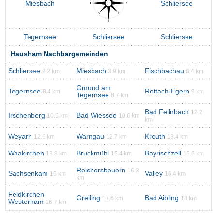
Miesbach
Schliersee
Tegernsee
Schliersee
Schliersee
Hausham Nachbargemeinden
Schliersee
Miesbach
Fischbachau
2.2 km
3.9 km
8.4 km
Gmund am
Tegernsee
Rottach-Egern
8.4 km
9 km
Tegernsee
8.7 km
Bad Feilnbach
12.2
Irschenberg
Bad Wiessee
10.5 km
10.6 km
km
Weyarn
Warngau
Kreuth
12.6 km
12.7 km
13.4 km
Waakirchen
Bruckmühl
Bayrischzell
13.8 km
15.4 km
15.6 km
Reichersbeuern
16.3
Sachsenkam
Valley
16 km
16.4 km
km
Feldkirchen-
Greiling
Bad Aibling
17.6 km
18 km
Westerham
16.7 km