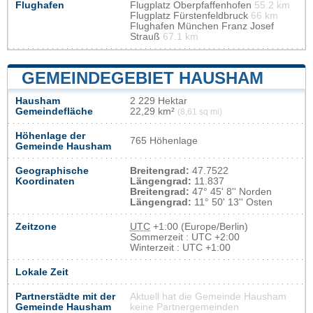
Flughafen
Flugplatz Oberpfaffenhofen
55.2 km
Flugplatz Fürstenfeldbruck
66 km
Flughafen München Franz Josef
Strauß
67.1 km
GEMEINDEGEBIET HAUSHAM
Hausham
2 229 Hektar
Gemeindefläche
22,29 km²
(8,61 sq mi)
Höhenlage der
765 Höhenlage
Gemeinde Hausham
Geographische
Breitengrad:
47.7522
Koordinaten
Längengrad:
11.837
Breitengrad:
47° 45' 8'' Norden
Längengrad:
11° 50' 13'' Osten
Zeitzone
UTC
+1:00 (Europe/Berlin)
Sommerzeit : UTC +2:00
Winterzeit : UTC +1:00
Lokale Zeit
Partnerstädte mit der
Aktuell hat die Gemeinde Hausham
Gemeinde Hausham
keine Partnergemeinden