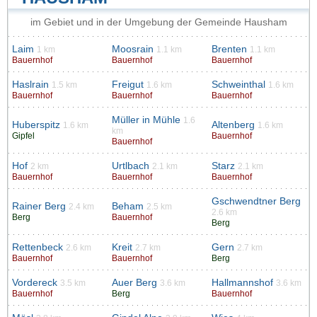
im Gebiet und in der Umgebung der Gemeinde Hausham
Laim
Moosrain
Brenten
1 km
1.1 km
1.1 km
Bauernhof
Bauernhof
Bauernhof
Haslrain
Freigut
Schweinthal
1.5 km
1.6 km
1.6 km
Bauernhof
Bauernhof
Bauernhof
Müller in Mühle
1.6
Huberspitz
Altenberg
1.6 km
1.6 km
km
Gipfel
Bauernhof
Bauernhof
Hof
Urtlbach
Starz
2 km
2.1 km
2.1 km
Bauernhof
Bauernhof
Bauernhof
Gschwendtner Berg
Rainer Berg
Beham
2.4 km
2.5 km
2.6 km
Berg
Bauernhof
Berg
Rettenbeck
Kreit
Gern
2.6 km
2.7 km
2.7 km
Bauernhof
Bauernhof
Berg
Vordereck
Auer Berg
Hallmannshof
3.5 km
3.6 km
3.6 km
Bauernhof
Berg
Bauernhof