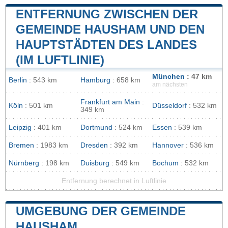
ENTFERNUNG ZWISCHEN DER
GEMEINDE HAUSHAM UND DEN
HAUPTSTÄDTEN DES LANDES
(IM LUFTLINIE)
München
: 47 km
Berlin
: 543 km
Hamburg
: 658 km
am nächsten
Frankfurt am Main
:
Köln
: 501 km
Düsseldorf
: 532 km
349 km
Leipzig
: 401 km
Dortmund
: 524 km
Essen
: 539 km
Bremen
: 1983 km
Dresden
: 392 km
Hannover
: 536 km
Nürnberg
: 198 km
Duisburg
: 549 km
Bochum
: 532 km
Entfernung berechnet in Luftlinie
UMGEBUNG DER GEMEINDE
HAUSHAM