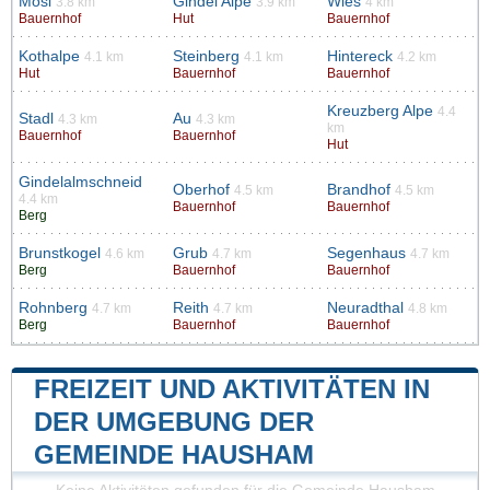
Mösl
Gindel Alpe
Wies
3.8 km
3.9 km
4 km
Bauernhof
Hut
Bauernhof
Kothalpe
Steinberg
Hintereck
4.1 km
4.1 km
4.2 km
Hut
Bauernhof
Bauernhof
Kreuzberg Alpe
4.4
Stadl
Au
4.3 km
4.3 km
km
Bauernhof
Bauernhof
Hut
Gindelalmschneid
Oberhof
Brandhof
4.5 km
4.5 km
4.4 km
Bauernhof
Bauernhof
Berg
Brunstkogel
Grub
Segenhaus
4.6 km
4.7 km
4.7 km
Berg
Bauernhof
Bauernhof
Rohnberg
Reith
Neuradthal
4.7 km
4.7 km
4.8 km
Berg
Bauernhof
Bauernhof
FREIZEIT UND AKTIVITÄTEN IN
DER UMGEBUNG DER
GEMEINDE HAUSHAM