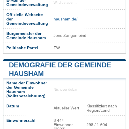
E-Mail der
Wird geladen...
Gemeindeverwaltung
Offizielle Webseite
der
hausham.de/
Gemeindeverwaltung
Bürgermeister der
Jens Zangenfeind
Gemeinde Hausham
Politische Partei
FW
DEMOGRAFIE DER GEMEINDE
HAUSHAM
Name der Einwohner
der Gemeinde
Nicht verfügbar
Hausham
(Volksbezeichnung)
Datum
Klassifiziert nach
Aktueller Wert
Region/Land
Einwohnerzahl
8 444
Einwohner
298 / 1 604