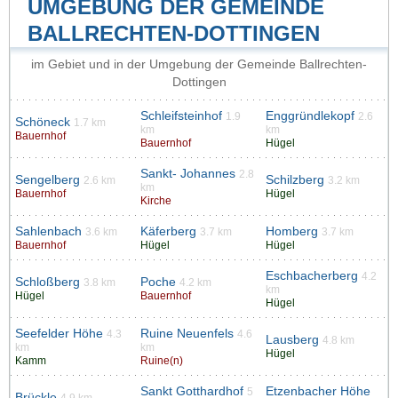
UMGEBUNG DER GEMEINDE
BALLRECHTEN-DOTTINGEN
im Gebiet und in der Umgebung der Gemeinde Ballrechten-
Dottingen
Schleifsteinhof
Enggründlekopf
1.9
2.6
Schöneck
1.7 km
km
km
Bauernhof
Bauernhof
Hügel
Sankt- Johannes
2.8
Sengelberg
Schilzberg
2.6 km
3.2 km
km
Bauernhof
Hügel
Kirche
Sahlenbach
Käferberg
Homberg
3.6 km
3.7 km
3.7 km
Bauernhof
Hügel
Hügel
Eschbacherberg
4.2
Schloßberg
Poche
3.8 km
4.2 km
km
Hügel
Bauernhof
Hügel
Seefelder Höhe
Ruine Neuenfels
4.3
4.6
Lausberg
4.8 km
km
km
Hügel
Kamm
Ruine(n)
Sankt Gotthardhof
Etzenbacher Höhe
5
Brückle