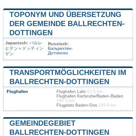
TOPONYM UND ÜBERSETZUNG
DER GEMEINDE BALLRECHTEN-
DOTTINGEN
Japanisch:
バルレ
Russisch:
ヒテン＝ドッティン
Бальрехтен-
Доттинген
ゲン
TRANSPORTMÖGLICHKEITEN IM
BALLRECHTEN-DOTTINGEN
Flughafen
Flughafen Lahr
57.6 km
Flughafen Karlsruhe/Baden-Baden
106.3 km
Flugplatz Baden-Oos
109.9 km
GEMEINDEGEBIET
BALLRECHTEN-DOTTINGEN