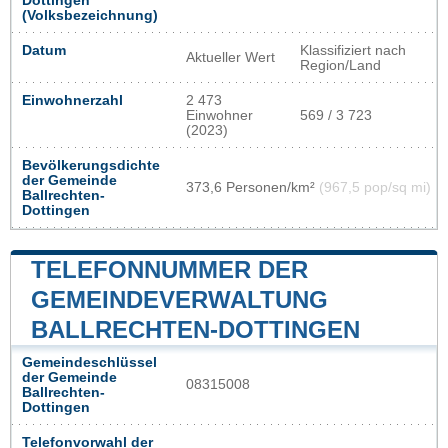
Dottingen
(Volksbezeichnung)
Datum
Klassifiziert nach
Aktueller Wert
Region/Land
Einwohnerzahl
2 473
Einwohner
569 / 3 723
(2023)
Bevölkerungsdichte
der Gemeinde
373,6 Personen/km²
(967,5 pop/sq mi)
Ballrechten-
Dottingen
TELEFONNUMMER DER
GEMEINDEVERWALTUNG
BALLRECHTEN-DOTTINGEN
Gemeindeschlüssel
der Gemeinde
08315008
Ballrechten-
Dottingen
Telefonvorwahl der