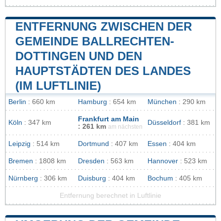
ENTFERNUNG ZWISCHEN DER
GEMEINDE BALLRECHTEN-
DOTTINGEN UND DEN
HAUPTSTÄDTEN DES LANDES
(IM LUFTLINIE)
Berlin
: 660 km
Hamburg
: 654 km
München
: 290 km
Frankfurt am Main
Köln
: 347 km
Düsseldorf
: 381 km
: 261 km
am nächsten
Leipzig
: 514 km
Dortmund
: 407 km
Essen
: 404 km
Bremen
: 1808 km
Dresden
: 563 km
Hannover
: 523 km
Nürnberg
: 306 km
Duisburg
: 404 km
Bochum
: 405 km
Entfernung berechnet in Luftlinie