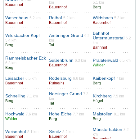
4.9 km
km
5.1 km
Bauernhof
Bauernhof
Berg
Wasenhaus
Rothof
Wildsbach
5.2 km
5.2 km
5.3 km
Bauernhof
Bauernhof
Bauernhof
Bahnhof
Wildsbacher Kopf
Ambringer Grund
6.2
Untermünstertal
6.2
5.4 km
km
km
Berg
Tal
Bahnhof
Rammelsbacher Eck
Süßenbrunn
Prälatenwald
6.3 km
6.5 km
6.3 km
Bauernhof
Wälder
Berg
Laisacker
Rödelsburg
Kaibenkopf
6.5 km
6.6 km
7 km
Bauernhof
Ruine(n)
Berg
Norsinger Grund
7.3
Schnelling
Kirchberg
7.1 km
7.5 km
km
Berg
Hügel
Tal
Hochwald
Hohe Eiche
Maistollen
7.6 km
7.7 km
8.1 km
Wälder
Berg
Berg
Münsterhalden
8.2
Weisenhof
Sirnitz
8.1 km
8.2 km
km
Bauernhof
Bauernhof