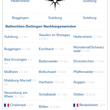
Heitersheim
Sulzburg
Buggingen
Sulzburg
Sulzburg
Ballrechten-Dottingen Nachbargemeinden
Staufen im Breisgau
Sulzburg
Heitersheim
2.2 km
3.7 km
3.6 km
Münstertal/Schwarz
Buggingen
Eschbach
4.7 km
4.7 km
wald
6.5 km
Bad Krozingen
6.6
Badenweiler
Ehrenkirchen
6.6 km
7.5 km
km
Müllheim
Bollschweil
Pfaffenweiler
7.5 km
9.7 km
9.8 km
Malsburg-Marzell
10
Hartheim
Auggen
10.1 km
11 km
km
Neuenburg am
Schallstadt
Sölden
11.7 km
11.8 km
Rhein
11.3 km
Chalampé
Blodelsheim
12.4
12.6
Böllen
12.4 km
km
km