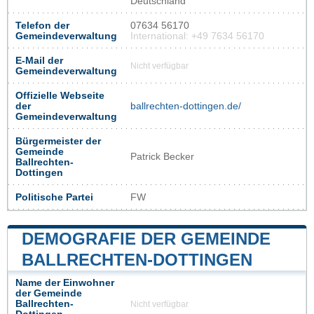
Deutschland
Telefon der
07634 56170
Gemeindeverwaltung
International: +49 7634 56170
E-Mail der
Nicht verfügbar
Gemeindeverwaltung
Offizielle Webseite
der
ballrechten-dottingen.de/
Gemeindeverwaltung
Bürgermeister der
Gemeinde
Patrick Becker
Ballrechten-
Dottingen
Politische Partei
FW
DEMOGRAFIE DER GEMEINDE
BALLRECHTEN-DOTTINGEN
Name der Einwohner
der Gemeinde
Ballrechten-
Nicht verfügbar