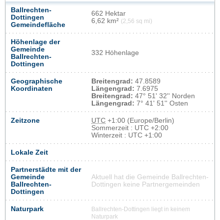
Ballrechten-
662 Hektar
Dottingen
6,62 km²
(2,56 sq mi)
Gemeindefläche
Höhenlage der
Gemeinde
332 Höhenlage
Ballrechten-
Dottingen
Geographische
Breitengrad:
47.8589
Koordinaten
Längengrad:
7.6975
Breitengrad:
47° 51' 32'' Norden
Längengrad:
7° 41' 51'' Osten
Zeitzone
UTC
+1:00 (Europe/Berlin)
Sommerzeit : UTC +2:00
Winterzeit : UTC +1:00
Lokale Zeit
Partnerstädte mit der
Gemeinde
Aktuell hat die Gemeinde Ballrechten-
Ballrechten-
Dottingen keine Partnergemeinden
Dottingen
Naturpark
Ballrechten-Dottingen liegt in keinem
Naturpark