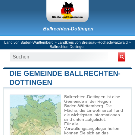
Ballrechten-Dottingen
Land von Baden-Württemberg
>
Landkreis von Breisgau-Hochschwarzwald
>
Ballrechten-Dottingen
DIE GEMEINDE BALLRECHTEN-
DOTTINGEN
Ballrechten-Dottingen ist eine
Gemeinde in der Region
Baden-Württemberg. Die
Fläche, die Einwohnerzahl und
die wichtigsten Informationen
sind unten aufgelistet.
Für alle
Verwaltungsangelegenheiten
können Sie sich an das