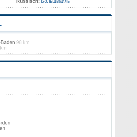
Russisch:
Большвайль
L
n-Baden
98 km
 km
orden
ten