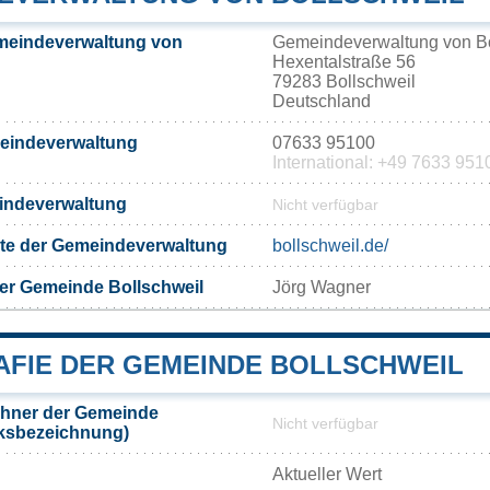
meindeverwaltung von
Gemeindeverwaltung von Bo
Hexentalstraße 56
79283 Bollschweil
Deutschland
meindeverwaltung
07633 95100
International: +49 7633 951
eindeverwaltung
Nicht verfügbar
eite der Gemeindeverwaltung
bollschweil.de/
er Gemeinde Bollschweil
Jörg Wagner
FIE DER GEMEINDE BOLLSCHWEIL
hner der Gemeinde
Nicht verfügbar
lksbezeichnung)
Aktueller Wert