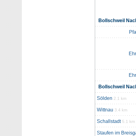
Bollschweil Na
Pfa
Ehr
Ehr
Bollschweil Na
Sölden
2.1 km
Wittnau
3.4 km
Schallstadt
5.1 km
Staufen im Breisg