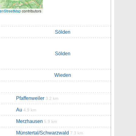
enStreetMap
contributors
Sölden
Sölden
Wieden
Pfaffenweiler
3.2 km
Au
4.9 km
Merzhausen
5.9 km
Münstertal/Schwarzwald
7.3 km