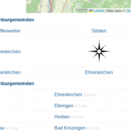
Leaflet
|
Map data ©
Op
chbargemeinden
ffenweiler
Sölden
enkirchen
enkirchen
Ehrenkirchen
chbargemeinden
Ehrenkirchen
2.8 km
Ebringen
4.2 km
Horben
5.4 km
au
Bad Krozingen
6.1 km
6.5 km