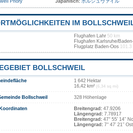
weil Priory
Japanisch:
ボルシュヴァイル
RTMÖGLICHKEITEN IM BOLLSCHWEI
Flughafen Lahr
50 km
Flughafen Karlsruhe/Bade
Flugplatz Baden-Oos
101.3
EGEBIET BOLLSCHWEIL
eindefläche
1 642 Hektar
16,42 km²
(6,34 sq mi)
Gemeinde Bollschweil
328 Höhenlage
Koordinaten
Breitengrad:
47.9206
Längengrad:
7.78917
Breitengrad:
47° 55' 14'' N
Längengrad:
7° 47' 21'' Os