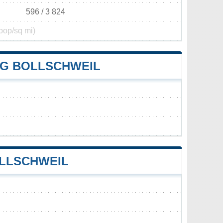
596 / 3 824
pop/sq mi)
G BOLLSCHWEIL
LLSCHWEIL
d