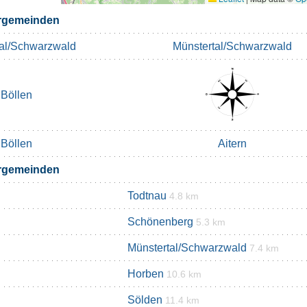
rgemeinden
al/Schwarzwald
Münstertal/Schwarzwald
Böllen
Böllen
Aitern
rgemeinden
Todtnau
4.8 km
Schönenberg
5.3 km
Münstertal/Schwarzwald
7.4 km
Horben
10.6 km
Sölden
11.4 km