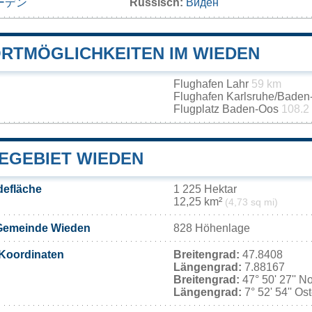
ーデン
Russisch:
Виден
RTMÖGLICHKEITEN IM WIEDEN
Flughafen Lahr
59 km
Flughafen Karlsruhe/Bade
Flugplatz Baden-Oos
108.2
EGEBIET WIEDEN
efläche
1 225 Hektar
12,25 km²
(4,73 sq mi)
Gemeinde Wieden
828 Höhenlage
Koordinaten
Breitengrad:
47.8408
Längengrad:
7.88167
Breitengrad:
47° 50' 27'' N
Längengrad:
7° 52' 54'' Os