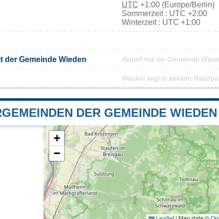
UTC
+1:00 (Europe/Berlin)
Sommerzeit : UTC +2:00
Winterzeit : UTC +1:00
it der Gemeinde Wieden
Aktuell hat die Gemeinde Wie
Wieden liegt in keinem Naturpa
GEMEINDEN DER GEMEINDE WIEDEN
+
−
Leaflet
|
Map data ©
Op