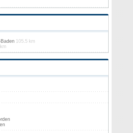
n-Baden
105.5 km
 km
orden
ten