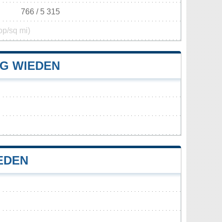
766 / 5 315
op/sq mi)
G WIEDEN
EDEN