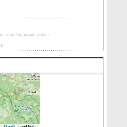
den keine Partnergemeinden
rk
enStreetMap
contributors