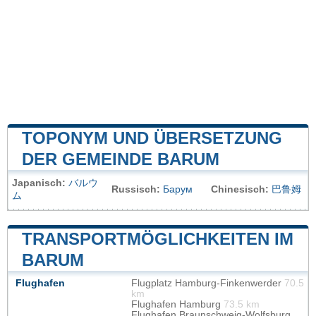
TOPONYM UND ÜBERSETZUNG
DER GEMEINDE BARUM
Japanisch:
バルウ
Russisch:
Барум
Chinesisch:
巴鲁姆
ム
TRANSPORTMÖGLICHKEITEN IM
BARUM
Flughafen
Flugplatz Hamburg-Finkenwerder
70.5
km
Flughafen Hamburg
73.5 km
Flughafen Braunschweig-Wolfsburg