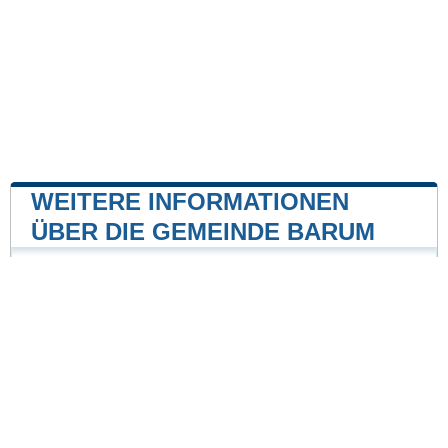
WEITERE INFORMATIONEN
ÜBER DIE GEMEINDE BARUM
Kernkraftwerk
Kernkraftwerk Krümmel
41 mile
Unsere Website ist nicht mit einer Regierungsbehörde
des Landes verbunden oder wird von ihr gesponsert.
Wir sind ein unabhängiges Unternehmen, das sich der
Bereitstellung wertvoller Informationen für die Bürger
und Einwohner des Landes verschrieben hat.
Impressum
|