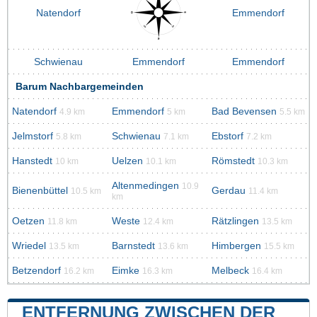
Natendorf
Emmendorf
Schwienau
Emmendorf
Emmendorf
Barum Nachbargemeinden
Natendorf
Emmendorf
Bad Bevensen
4.9 km
5 km
5.5 km
Jelmstorf
Schwienau
Ebstorf
5.8 km
7.1 km
7.2 km
Hanstedt
Uelzen
Römstedt
10 km
10.1 km
10.3 km
Altenmedingen
10.9
Bienenbüttel
Gerdau
10.5 km
11.4 km
km
Oetzen
Weste
Rätzlingen
11.8 km
12.4 km
13.5 km
Wriedel
Barnstedt
Himbergen
13.5 km
13.6 km
15.5 km
Betzendorf
Eimke
Melbeck
16.2 km
16.3 km
16.4 km
ENTFERNUNG ZWISCHEN DER