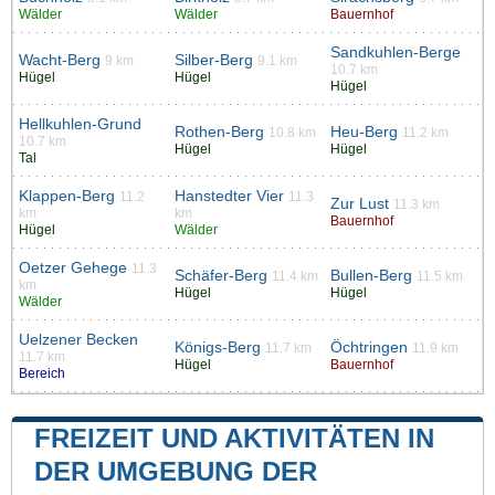
Wälder
Wälder
Bauernhof
Sandkuhlen-Berge
Wacht-Berg
Silber-Berg
9 km
9.1 km
10.7 km
Hügel
Hügel
Hügel
Hellkuhlen-Grund
Rothen-Berg
Heu-Berg
10.8 km
11.2 km
10.7 km
Hügel
Hügel
Tal
Klappen-Berg
Hanstedter Vier
11.2
11.3
Zur Lust
11.3 km
km
km
Bauernhof
Hügel
Wälder
Oetzer Gehege
11.3
Schäfer-Berg
Bullen-Berg
11.4 km
11.5 km
km
Hügel
Hügel
Wälder
Uelzener Becken
Königs-Berg
Öchtringen
11.7 km
11.9 km
11.7 km
Hügel
Bauernhof
Bereich
FREIZEIT UND AKTIVITÄTEN IN
DER UMGEBUNG DER