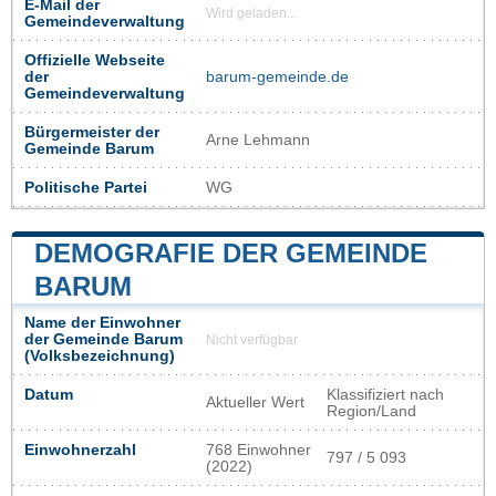
E-Mail der
Wird geladen...
Gemeindeverwaltung
Offizielle Webseite
der
barum-gemeinde.de
Gemeindeverwaltung
Bürgermeister der
Arne Lehmann
Gemeinde Barum
Politische Partei
WG
DEMOGRAFIE DER GEMEINDE
BARUM
Name der Einwohner
der Gemeinde Barum
Nicht verfügbar
(Volksbezeichnung)
Datum
Klassifiziert nach
Aktueller Wert
Region/Land
Einwohnerzahl
768 Einwohner
797 / 5 093
(2022)