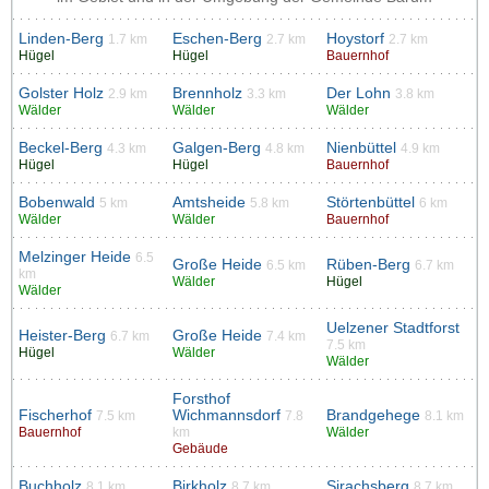
Linden-Berg
Eschen-Berg
Hoystorf
1.7 km
2.7 km
2.7 km
Hügel
Hügel
Bauernhof
Golster Holz
Brennholz
Der Lohn
2.9 km
3.3 km
3.8 km
Wälder
Wälder
Wälder
Beckel-Berg
Galgen-Berg
Nienbüttel
4.3 km
4.8 km
4.9 km
Hügel
Hügel
Bauernhof
Bobenwald
Amtsheide
Störtenbüttel
5 km
5.8 km
6 km
Wälder
Wälder
Bauernhof
Melzinger Heide
6.5
Große Heide
Rüben-Berg
6.5 km
6.7 km
km
Wälder
Hügel
Wälder
Uelzener Stadtforst
Heister-Berg
Große Heide
6.7 km
7.4 km
7.5 km
Hügel
Wälder
Wälder
Forsthof
Fischerhof
Wichmannsdorf
Brandgehege
7.5 km
7.8
8.1 km
Bauernhof
km
Wälder
Gebäude
Buchholz
Birkholz
Sirachsberg
8.1 km
8.7 km
8.7 km