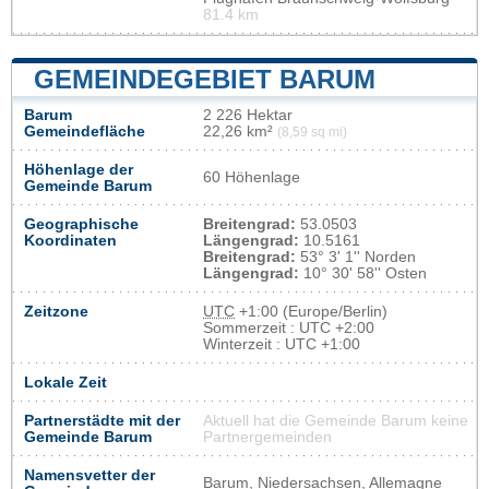
81.4 km
GEMEINDEGEBIET BARUM
Barum
2 226 Hektar
Gemeindefläche
22,26 km²
(8,59 sq mi)
Höhenlage der
60 Höhenlage
Gemeinde Barum
Geographische
Breitengrad:
53.0503
Koordinaten
Längengrad:
10.5161
Breitengrad:
53° 3' 1'' Norden
Längengrad:
10° 30' 58'' Osten
Zeitzone
UTC
+1:00 (Europe/Berlin)
Sommerzeit : UTC +2:00
Winterzeit : UTC +1:00
Lokale Zeit
Partnerstädte mit der
Aktuell hat die Gemeinde Barum keine
Gemeinde Barum
Partnergemeinden
Namensvetter der
Barum, Niedersachsen, Allemagne