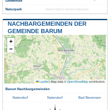
Gemeinde
Naturpark
Barum liegt in keinem Naturpark
NACHBARGEMEINDEN DER
GEMEINDE BARUM
+
−
Leaflet
|
Map data ©
OpenStreetMap
contributors
Barum Nachbargemeinden
Natendorf
Natendorf
Bad Bevensen