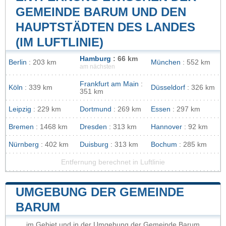
GEMEINDE BARUM UND DEN
HAUPTSTÄDTEN DES LANDES
(IM LUFTLINIE)
Hamburg
: 66 km
Berlin
: 203 km
München
: 552 km
am nächsten
Frankfurt am Main
:
Köln
: 339 km
Düsseldorf
: 326 km
351 km
Leipzig
: 229 km
Dortmund
: 269 km
Essen
: 297 km
Bremen
: 1468 km
Dresden
: 313 km
Hannover
: 92 km
Nürnberg
: 402 km
Duisburg
: 313 km
Bochum
: 285 km
Entfernung berechnet in Luftlinie
UMGEBUNG DER GEMEINDE
BARUM
im Gebiet und in der Umgebung der Gemeinde Barum