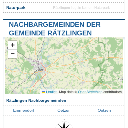
Naturpark
Rätzlingen liegt in keinem Naturpark
NACHBARGEMEINDEN DER
GEMEINDE RÄTZLINGEN
+
−
Leaflet
|
Map data ©
OpenStreetMap
contributors
Rätzlingen Nachbargemeinden
Emmendorf
Oetzen
Oetzen