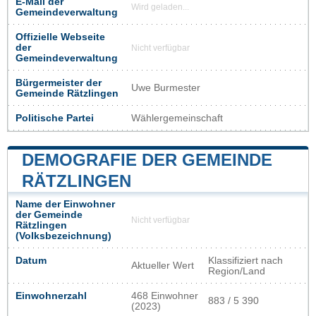
E-Mail der
Wird geladen...
Gemeindeverwaltung
Offizielle Webseite
der
Nicht verfügbar
Gemeindeverwaltung
Bürgermeister der
Uwe Burmester
Gemeinde Rätzlingen
Politische Partei
Wählergemeinschaft
DEMOGRAFIE DER GEMEINDE
RÄTZLINGEN
Name der Einwohner
der Gemeinde
Nicht verfügbar
Rätzlingen
(Volksbezeichnung)
Datum
Klassifiziert nach
Aktueller Wert
Region/Land
Einwohnerzahl
468 Einwohner
883 / 5 390
(2023)