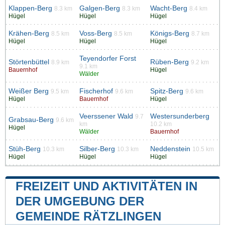
Klappen-Berg
Galgen-Berg
Wacht-Berg
8.3 km
8.3 km
8.4 km
Hügel
Hügel
Hügel
Krähen-Berg
Voss-Berg
Königs-Berg
8.5 km
8.5 km
8.7 km
Hügel
Hügel
Hügel
Teyendorfer Forst
Störtenbüttel
Rüben-Berg
8.9 km
9.2 km
9.1 km
Bauernhof
Hügel
Wälder
Weißer Berg
Fischerhof
Spitz-Berg
9.5 km
9.6 km
9.6 km
Hügel
Bauernhof
Hügel
Veerssener Wald
Westersunderberg
9.7
Grabsau-Berg
9.6 km
km
10.2 km
Hügel
Wälder
Bauernhof
Stüh-Berg
Silber-Berg
Neddenstein
10.3 km
10.3 km
10.5 km
Hügel
Hügel
Hügel
FREIZEIT UND AKTIVITÄTEN IN
DER UMGEBUNG DER
GEMEINDE RÄTZLINGEN