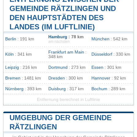
GEMEINDE RÄTZLINGEN UND
DEN HAUPTSTÄDTEN DES
LANDES (IM LUFTLINIE)
Hamburg
: 78 km
Berlin
: 191 km
München
: 542 km
am nächsten
Frankfurt am Main
:
Köln
: 341 km
Düsseldorf
: 330 km
348 km
Leipzig
: 216 km
Dortmund
: 273 km
Essen
: 301 km
Bremen
: 1481 km
Dresden
: 300 km
Hannover
: 92 km
Nürnberg
: 393 km
Duisburg
: 317 km
Bochum
: 289 km
Entfernung berechnet in Luftlinie
UMGEBUNG DER GEMEINDE
RÄTZLINGEN