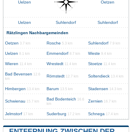
Uelzen
Oetzen
Uelzen
Suhlendorf
Suhlendorf
Rätzlingen Nachbargemeinden
Oetzen
Rosche
Suhlendorf
3.7 km
5.3 km
7.9 km
Uelzen
Emmendorf
Weste
8.1 km
8.7 km
9.4 km
Wieren
Wrestedt
Stoetze
11.4 km
11.4 km
11.4 km
Bad Bevensen
12.6
Römstedt
Soltendieck
12.7 km
13.4 km
km
Himbergen
Barum
Stadensen
13.4 km
13.5 km
14.3 km
Bad Bodenteich
16.6
Schwienau
Zernien
15.7 km
16.7 km
km
Jelmstorf
Suderburg
Schnega
17 km
17.2 km
17.4 km
ENTFERNUNG ZWISCHEN DER