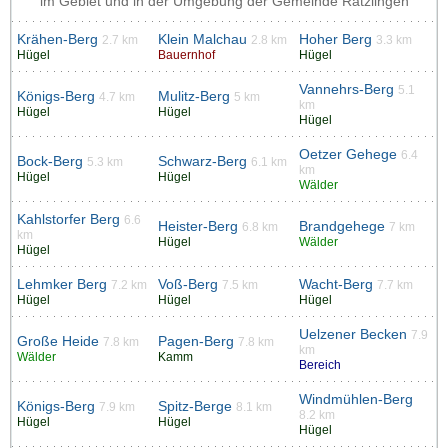
im Gebiet und in der Umgebung der Gemeinde Rätzlingen
Krähen-Berg
Klein Malchau
Hoher Berg
2.7 km
2.8 km
3.3 km
Hügel
Bauernhof
Hügel
Vannehrs-Berg
5.1
Königs-Berg
Mulitz-Berg
4.7 km
5 km
km
Hügel
Hügel
Hügel
Oetzer Gehege
6.4
Bock-Berg
Schwarz-Berg
5.3 km
6.1 km
km
Hügel
Hügel
Wälder
Kahlstorfer Berg
6.6
Heister-Berg
Brandgehege
6.8 km
7 km
km
Hügel
Wälder
Hügel
Lehmker Berg
Voß-Berg
Wacht-Berg
7.2 km
7.5 km
7.7 km
Hügel
Hügel
Hügel
Uelzener Becken
7.9
Große Heide
Pagen-Berg
7.8 km
7.8 km
km
Wälder
Kamm
Bereich
Windmühlen-Berg
Königs-Berg
Spitz-Berge
7.9 km
8.1 km
8.2 km
Hügel
Hügel
Hügel