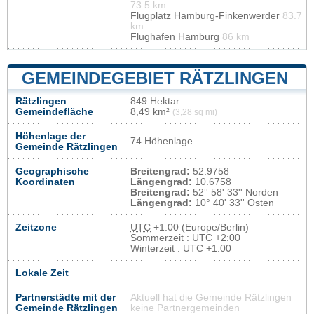
73.5 km
Flugplatz Hamburg-Finkenwerder
83.7
km
Flughafen Hamburg
86 km
GEMEINDEGEBIET RÄTZLINGEN
Rätzlingen
849 Hektar
Gemeindefläche
8,49 km²
(3,28 sq mi)
Höhenlage der
74 Höhenlage
Gemeinde Rätzlingen
Geographische
Breitengrad:
52.9758
Koordinaten
Längengrad:
10.6758
Breitengrad:
52° 58' 33'' Norden
Längengrad:
10° 40' 33'' Osten
Zeitzone
UTC
+1:00 (Europe/Berlin)
Sommerzeit : UTC +2:00
Winterzeit : UTC +1:00
Lokale Zeit
Partnerstädte mit der
Aktuell hat die Gemeinde Rätzlingen
Gemeinde Rätzlingen
keine Partnergemeinden