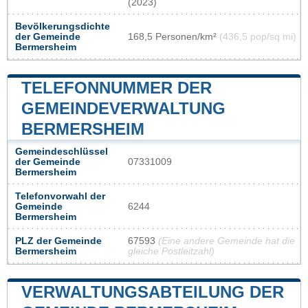
(2023)
Bevölkerungsdichte
der Gemeinde
168,5 Personen/km²
(436,5 pop/sq mi)
Bermersheim
TELEFONNUMMER DER
GEMEINDEVERWALTUNG
BERMERSHEIM
Gemeindeschlüssel
der Gemeinde
07331009
Bermersheim
Telefonvorwahl der
Gemeinde
6244
Bermersheim
PLZ der Gemeinde
67593
(Eine andere Gemeinde hat die
Bermersheim
gleiche Postleitzahl)
VERWALTUNGSABTEILUNG DER