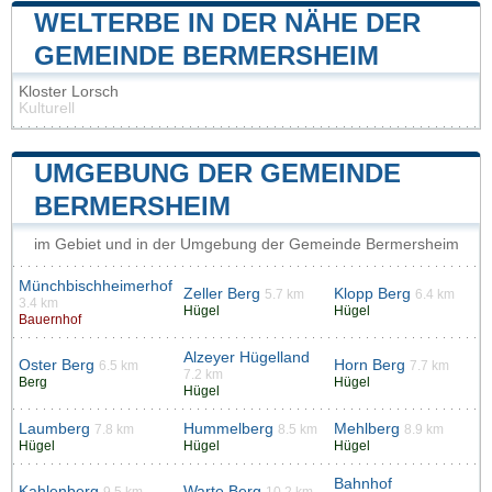
WELTERBE IN DER NÄHE DER
GEMEINDE BERMERSHEIM
Kloster Lorsch
Kulturell
UMGEBUNG DER GEMEINDE
BERMERSHEIM
im Gebiet und in der Umgebung der Gemeinde Bermersheim
Münchbischheimerhof
Zeller Berg
Klopp Berg
5.7 km
6.4 km
3.4 km
Hügel
Hügel
Bauernhof
Alzeyer Hügelland
Oster Berg
Horn Berg
6.5 km
7.7 km
7.2 km
Berg
Hügel
Hügel
Laumberg
Hummelberg
Mehlberg
7.8 km
8.5 km
8.9 km
Hügel
Hügel
Hügel
Bahnhof
Kahlenberg
Warte Berg