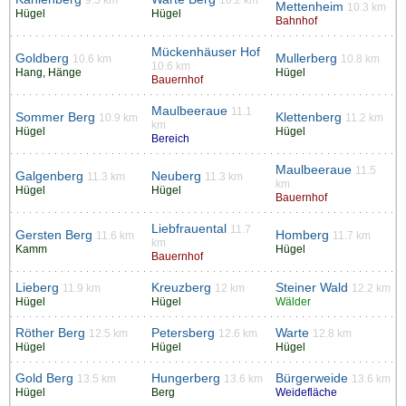
9.5 km
10.2 km
Mettenheim
10.3 km
Hügel
Hügel
Bahnhof
Mückenhäuser Hof
Goldberg
Mullerberg
10.6 km
10.8 km
10.6 km
Hang, Hänge
Hügel
Bauernhof
Maulbeeraue
11.1
Sommer Berg
Klettenberg
10.9 km
11.2 km
km
Hügel
Hügel
Bereich
Maulbeeraue
11.5
Galgenberg
Neuberg
11.3 km
11.3 km
km
Hügel
Hügel
Bauernhof
Liebfrauental
11.7
Gersten Berg
Homberg
11.6 km
11.7 km
km
Kamm
Hügel
Bauernhof
Lieberg
Kreuzberg
Steiner Wald
11.9 km
12 km
12.2 km
Hügel
Hügel
Wälder
Röther Berg
Petersberg
Warte
12.5 km
12.6 km
12.8 km
Hügel
Hügel
Hügel
Gold Berg
Hungerberg
Bürgerweide
13.5 km
13.6 km
13.6 km
Hügel
Berg
Weidefläche