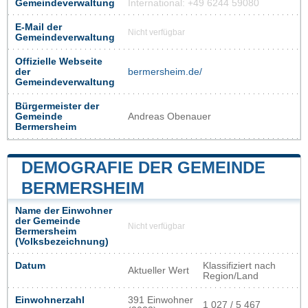
Gemeindeverwaltung
International: +49 6244 59080
E-Mail der
Nicht verfügbar
Gemeindeverwaltung
Offizielle Webseite
der
bermersheim.de/
Gemeindeverwaltung
Bürgermeister der
Gemeinde
Andreas Obenauer
Bermersheim
DEMOGRAFIE DER GEMEINDE
BERMERSHEIM
Name der Einwohner
der Gemeinde
Nicht verfügbar
Bermersheim
(Volksbezeichnung)
Datum
Klassifiziert nach
Aktueller Wert
Region/Land
Einwohnerzahl
391 Einwohner
1 027 / 5 467