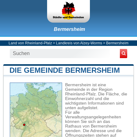
Bermersheim
Land von Rheinland-Pfalz
>
Landkreis von Alzey-Worms
>
Bermersheim
DIE GEMEINDE BERMERSHEIM
Bermersheim ist eine
Gemeinde in der Region
Rheinland-Pfalz. Die Fläche, die
Einwohnerzahl und die
wichtigsten Informationen sind
unten aufgelistet.
Für alle
Verwaltungsangelegenheiten
können Sie sich an das
Rathaus von Bermersheim
wenden. Die Adresse und die
Öffnungszeiten stehen auf