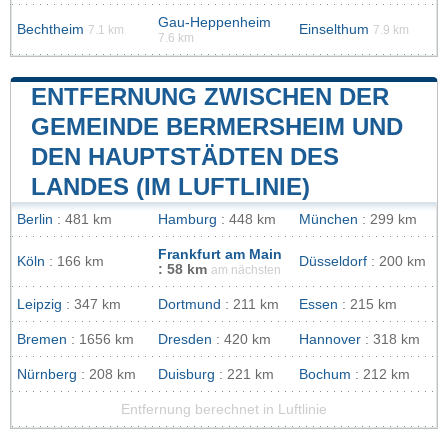
Gau-Heppenheim
Bechtheim
Einselthum
7.1 km
7.9 km
7.6 km
ENTFERNUNG ZWISCHEN DER
GEMEINDE BERMERSHEIM UND
DEN HAUPTSTÄDTEN DES
LANDES (IM LUFTLINIE)
Berlin
: 481 km
Hamburg
: 448 km
München
: 299 km
Frankfurt am Main
Köln
: 166 km
Düsseldorf
: 200 km
: 58 km
am nächsten
Leipzig
: 347 km
Dortmund
: 211 km
Essen
: 215 km
Bremen
: 1656 km
Dresden
: 420 km
Hannover
: 318 km
Nürnberg
: 208 km
Duisburg
: 221 km
Bochum
: 212 km
Entfernung berechnet in Luftlinie