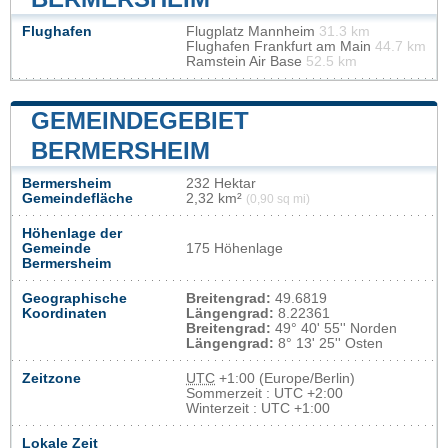
Flughafen
Flugplatz Mannheim
31.3 km
Flughafen Frankfurt am Main
44.7 km
Ramstein Air Base
52.5 km
GEMEINDEGEBIET
BERMERSHEIM
Bermersheim
232 Hektar
Gemeindefläche
2,32 km²
(0,90 sq mi)
Höhenlage der
Gemeinde
175 Höhenlage
Bermersheim
Geographische
Breitengrad:
49.6819
Koordinaten
Längengrad:
8.22361
Breitengrad:
49° 40' 55'' Norden
Längengrad:
8° 13' 25'' Osten
Zeitzone
UTC
+1:00 (Europe/Berlin)
Sommerzeit : UTC +2:00
Winterzeit : UTC +1:00
Lokale Zeit