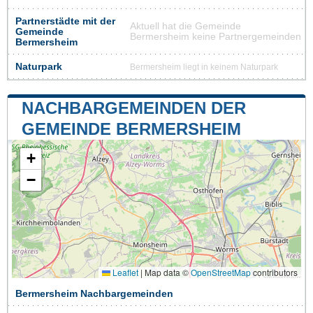
Partnerstädte mit der
Aktuell hat die Gemeinde
Gemeinde
Bermersheim keine Partnergemeinden
Bermersheim
Naturpark
Bermersheim liegt in keinem Naturpark
NACHBARGEMEINDEN DER
GEMEINDE BERMERSHEIM
+
−
Leaflet
|
Map data ©
OpenStreetMap
contributors
Bermersheim Nachbargemeinden