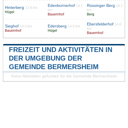
Edenbornerhof
Rüssinger Berg
14.1
14.1
Hinterberg
13.8 km
km
km
Hügel
Bauernhof
Berg
Ebersfelderhof
14.6
Sieghof
Edersberg
14.3 km
14.5 km
km
Bauernhof
Hügel
Bauernhof
FREIZEIT UND AKTIVITÄTEN IN
DER UMGEBUNG DER
GEMEINDE BERMERSHEIM
Keine Aktivitäten gefunden für die Gemeinde Bermersheim