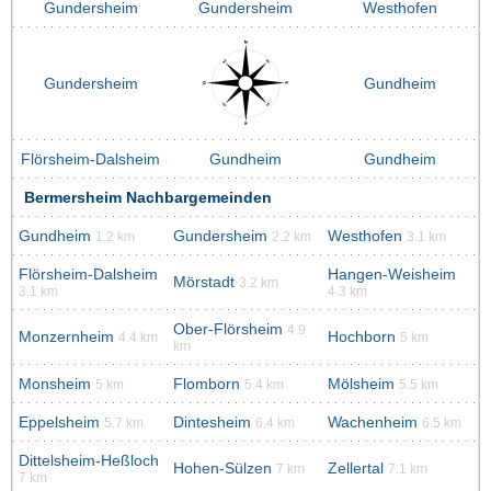
Gundersheim
Gundersheim
Westhofen
Gundersheim
Gundheim
Flörsheim-Dalsheim
Gundheim
Gundheim
Bermersheim Nachbargemeinden
Gundheim
Gundersheim
Westhofen
1.2 km
2.2 km
3.1 km
Flörsheim-Dalsheim
Hangen-Weisheim
Mörstadt
3.2 km
3.1 km
4.3 km
Ober-Flörsheim
4.9
Monzernheim
Hochborn
4.4 km
5 km
km
Monsheim
Flomborn
Mölsheim
5 km
5.4 km
5.5 km
Eppelsheim
Dintesheim
Wachenheim
5.7 km
6.4 km
6.5 km
Dittelsheim-Heßloch
Hohen-Sülzen
Zellertal
7 km
7.1 km
7 km