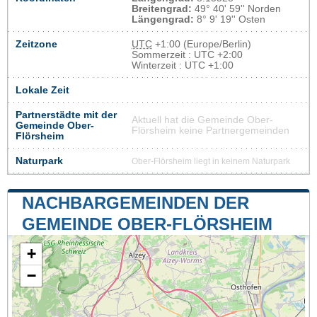
Breitengrad:
49° 40' 59'' Norden
Längengrad:
8° 9' 19'' Osten
Zeitzone
UTC
+1:00 (Europe/Berlin)
Sommerzeit : UTC +2:00
Winterzeit : UTC +1:00
Lokale Zeit
Partnerstädte mit der
Aktuell hat die Gemeinde Ober-
Gemeinde Ober-
Flörsheim keine Partnergemeinden
Flörsheim
Naturpark
Ober-Flörsheim liegt in keinem Naturpark
NACHBARGEMEINDEN DER
GEMEINDE OBER-FLÖRSHEIM
+
−