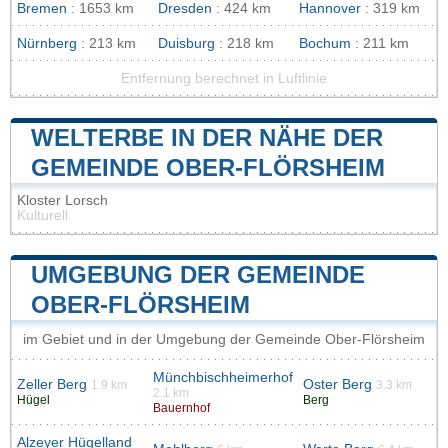
Bremen
: 1653 km
Dresden
: 424 km
Hannover
: 319 km
Nürnberg
: 213 km
Duisburg
: 218 km
Bochum
: 211 km
Entfernung berechnet in Luftlinie
WELTERBE IN DER NÄHE DER
GEMEINDE OBER-FLÖRSHEIM
Kloster Lorsch
Kulturell
UMGEBUNG DER GEMEINDE
OBER-FLÖRSHEIM
im Gebiet und in der Umgebung der Gemeinde Ober-Flörsheim
Münchbischheimerhof
Zeller Berg
Oster Berg
1.9 km
3.3 km
2.1 km
Hügel
Berg
Bauernhof
Alzeyer Hügelland