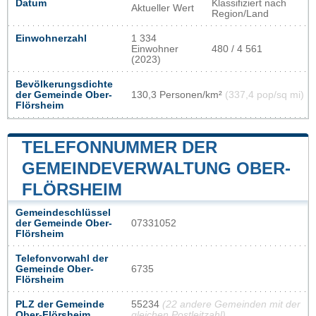
Datum
Klassifiziert nach
Aktueller Wert
Region/Land
Einwohnerzahl
1 334
Einwohner
480 / 4 561
(2023)
Bevölkerungsdichte
der Gemeinde Ober-
130,3 Personen/km²
(337,4 pop/sq mi)
Flörsheim
TELEFONNUMMER DER
GEMEINDEVERWALTUNG OBER-
FLÖRSHEIM
Gemeindeschlüssel
der Gemeinde Ober-
07331052
Flörsheim
Telefonvorwahl der
Gemeinde Ober-
6735
Flörsheim
PLZ der Gemeinde
55234
(22 andere Gemeinden mit der
Ober-Flörsheim
gleichen Postleitzahl)