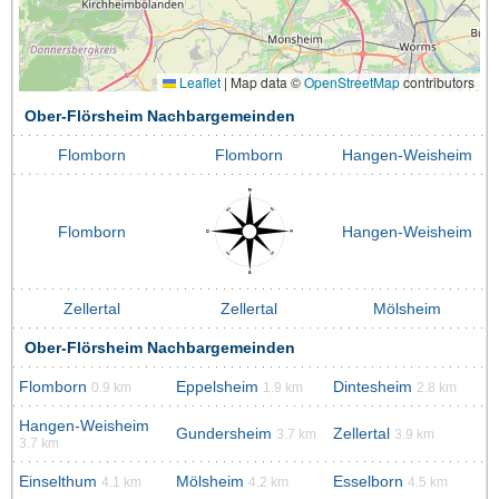
Leaflet
|
Map data ©
OpenStreetMap
contributors
Ober-Flörsheim Nachbargemeinden
Flomborn
Flomborn
Hangen-Weisheim
Flomborn
Hangen-Weisheim
Zellertal
Zellertal
Mölsheim
Ober-Flörsheim Nachbargemeinden
Flomborn
Eppelsheim
Dintesheim
0.9 km
1.9 km
2.8 km
Hangen-Weisheim
Gundersheim
Zellertal
3.7 km
3.9 km
3.7 km
Einselthum
Mölsheim
Esselborn
4.1 km
4.2 km
4.5 km