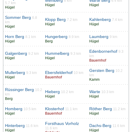
Mehlberg
Warte Berg
6 km
6.4 km
5.7 km
Hügel
Hügel
Hügel
Sommer Berg
6.8
Klopp Berg
Kahlenberg
7.2 km
7.4 km
km
Hügel
Hügel
Hügel
Horn Berg
Hungerberg
Laumberg
8.1 km
8.9 km
9 km
Hügel
Berg
Hügel
Edenbornerhof
9.3
Galgenberg
Hummelberg
9.2 km
9.3 km
km
Hügel
Hügel
Bauernhof
Gersten Berg
10.2
Mullerberg
Ebersfelderhof
9.3 km
10 km
km
Hügel
Bauernhof
Kamm
Rüssinger Berg
10.2
Hieberg
Warte
10.2 km
10.3 km
km
Hügel
Hügel
Berg
Homberg
Klosterhof
Röther Berg
10.5 km
11.1 km
11.2 km
Hügel
Bauernhof
Hügel
Forsthaus Vorholz
Hinterberg
Dachs-Berg
11.6 km
11.6 km
11.6 km
Hügel
Hügel