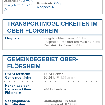
Japanisch:
オーバ
Russisch:
Обер-
ー＝フレーアスハイ
Флёрсхайм
ム
TRANSPORTMÖGLICHKEITEN IM
OBER-FLÖRSHEIM
Flughafen
Flugplatz Mannheim
34.9 km
Flughafen Frankfurt am Main
47.3 km
Ramstein Air Base
48.4 km
GEMEINDEGEBIET OBER-
FLÖRSHEIM
Ober-Flörsheim
1 024 Hektar
Gemeindefläche
10,24 km²
(3,95 sq mi)
Höhenlage der
Gemeinde Ober-
244 Höhenlage
Flörsheim
Geographische
Breitengrad:
49.6831
Koordinaten
Längengrad:
8.15528