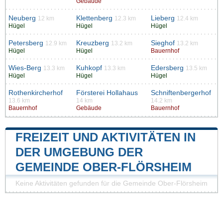
Gebäude
Neuberg
Klettenberg
Lieberg
12 km
12.3 km
12.4 km
Hügel
Hügel
Hügel
Petersberg
Kreuzberg
Sieghof
12.9 km
13.2 km
13.2 km
Hügel
Hügel
Bauernhof
Wies-Berg
Kuhkopf
Edersberg
13.3 km
13.3 km
13.5 km
Hügel
Hügel
Hügel
Rothenkircherhof
Försterei Hollahaus
Schniftenbergerhof
13.6 km
14 km
14.2 km
Bauernhof
Gebäude
Bauernhof
FREIZEIT UND AKTIVITÄTEN IN
DER UMGEBUNG DER
GEMEINDE OBER-FLÖRSHEIM
Keine Aktivitäten gefunden für die Gemeinde Ober-Flörsheim