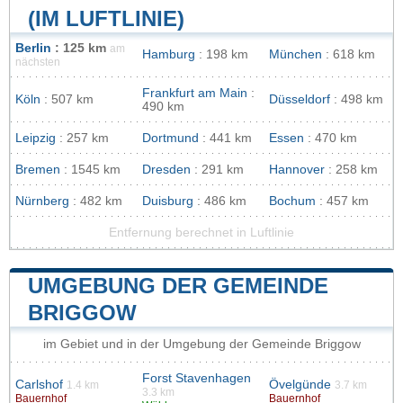
(IM LUFTLINIE)
Berlin
: 125 km
am
Hamburg
: 198 km
München
: 618 km
nächsten
Frankfurt am Main
:
Köln
: 507 km
Düsseldorf
: 498 km
490 km
Leipzig
: 257 km
Dortmund
: 441 km
Essen
: 470 km
Bremen
: 1545 km
Dresden
: 291 km
Hannover
: 258 km
Nürnberg
: 482 km
Duisburg
: 486 km
Bochum
: 457 km
Entfernung berechnet in Luftlinie
UMGEBUNG DER GEMEINDE
BRIGGOW
im Gebiet und in der Umgebung der Gemeinde Briggow
Forst Stavenhagen
Carlshof
Övelgünde
1.4 km
3.7 km
3.3 km
Bauernhof
Bauernhof