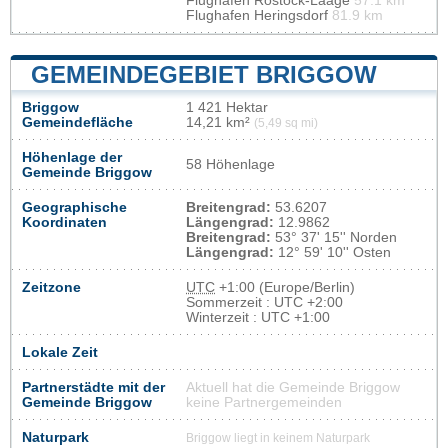
Flughafen Rostock-Laage
57.1 km
Flughafen Heringsdorf
81.9 km
GEMEINDEGEBIET BRIGGOW
Briggow
1 421 Hektar
Gemeindefläche
14,21 km²
(5,49 sq mi)
Höhenlage der
58 Höhenlage
Gemeinde Briggow
Geographische
Breitengrad:
53.6207
Koordinaten
Längengrad:
12.9862
Breitengrad:
53° 37' 15'' Norden
Längengrad:
12° 59' 10'' Osten
Zeitzone
UTC
+1:00 (Europe/Berlin)
Sommerzeit : UTC +2:00
Winterzeit : UTC +1:00
Lokale Zeit
Partnerstädte mit der
Aktuell hat die Gemeinde Briggow
Gemeinde Briggow
keine Partnergemeinden
Naturpark
Briggow liegt in keinem Naturpark