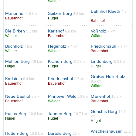
Wälder
Bahnhof Kleeth
4.9
Marienhof
Spitzer-Berg
4.6 km
4.8 km
km
Bauernhof
Hügel
Bahnhof
Die Birken
Karlshof
Voßholz
5.1 km
6.6 km
7 km
Wälder
Bauernhof
Wälder
Buchholz
Hegeholz
Friedrichsruh
7 km
7.4 km
7.7 km
Wälder
Wälder
Bauernhof
Mühlen Berg
Krähen-Berg
Lindenberg
7.9 km
8.2 km
8.3 km
Hügel
Hügel
Hügel
Großer Hellerholz
Karlstein
Friedrichshof
8.4 km
8.6 km
9.5 km
Bauernhof
Bauernhof
Wälder
Neue Bauhof
Pinnower Wald
Marienhof
9.8 km
10 km
10.2 km
Bauernhof
Wälder
Bauernhof
Gerichts Berg
10.7
Fuchs-Berg
Tannen Berg
10.6 km
10.7 km
km
Hügel
Hügel
Hügel
Wischershausen
11.1
Hütten-Berg
Bartels Berg
10.8 km
11 km