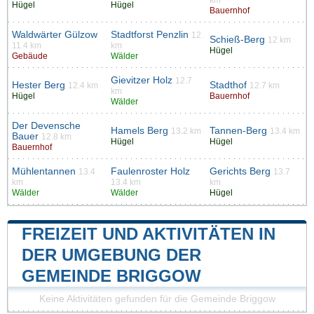
km
Hügel
Hügel
Bauernhof
Waldwärter Gülzow
Stadtforst Penzlin
12
Schieß-Berg
12 km
11.4 km
km
Hügel
Gebäude
Wälder
Gievitzer Holz
12.7
Hester Berg
Stadthof
12.4 km
12.7 km
km
Hügel
Bauernhof
Wälder
Der Devensche
Hamels Berg
Tannen-Berg
13.2 km
13.4 km
Bauer
12.8 km
Hügel
Hügel
Bauernhof
Mühlentannen
Faulenroster Holz
Gerichts Berg
13.4
13.7
km
13.4 km
km
Wälder
Wälder
Hügel
FREIZEIT UND AKTIVITÄTEN IN
DER UMGEBUNG DER
GEMEINDE BRIGGOW
Keine Aktivitäten gefunden für die Gemeinde Briggow