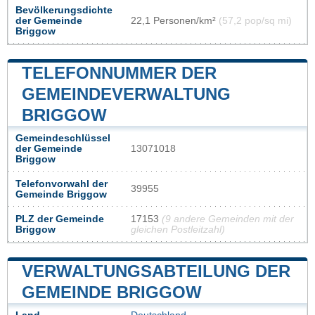
Bevölkerungsdichte
der Gemeinde
22,1 Personen/km²
(57,2 pop/sq mi)
Briggow
TELEFONNUMMER DER
GEMEINDEVERWALTUNG
BRIGGOW
Gemeindeschlüssel
der Gemeinde
13071018
Briggow
Telefonvorwahl der
39955
Gemeinde Briggow
PLZ der Gemeinde
17153
(9 andere Gemeinden mit der
Briggow
gleichen Postleitzahl)
VERWALTUNGSABTEILUNG DER
GEMEINDE BRIGGOW