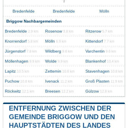
Bredenfelde
Bredenfelde
Mölln
Briggow Nachbargemeinden
Bredenfelde
Rosenow
Ritzerow
2.9 km
3.8 km
5.7 km
Knorrendorf
Mölln
Kittendorf
5.8 km
6.9 km
7.7 km
Jürgenstorf
Wildberg
Varchentin
7.8 km
9.6 km
9.6 km
Möllenhagen
Wolde
Blankenhof
9.9 km
9.9 km
10.4 km
Lapitz
Zettemin
Stavenhagen
10.5 km
10.6 km
10.8 km
Puchow
Ivenack
Groß Plasten
10.8 km
11.2 km
11.9 km
Röckwitz
Breesen
Gülzow
12.1 km
12.2 km
12.8 km
ENTFERNUNG ZWISCHEN DER
GEMEINDE BRIGGOW UND DEN
HAUPTSTÄDTEN DES LANDES