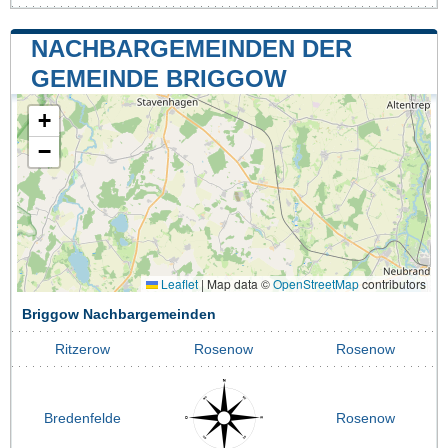
NACHBARGEMEINDEN DER
GEMEINDE BRIGGOW
+
−
Leaflet
|
Map data ©
OpenStreetMap
contributors
Briggow Nachbargemeinden
Ritzerow
Rosenow
Rosenow
Bredenfelde
Rosenow