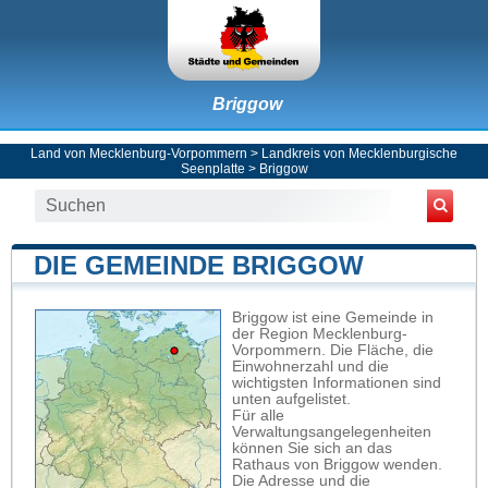
Briggow
Land von Mecklenburg-Vorpommern
>
Landkreis von Mecklenburgische
Seenplatte
>
Briggow
DIE GEMEINDE BRIGGOW
Briggow ist eine Gemeinde in
der Region Mecklenburg-
Vorpommern. Die Fläche, die
Einwohnerzahl und die
wichtigsten Informationen sind
unten aufgelistet.
Für alle
Verwaltungsangelegenheiten
können Sie sich an das
Rathaus von Briggow wenden.
Die Adresse und die