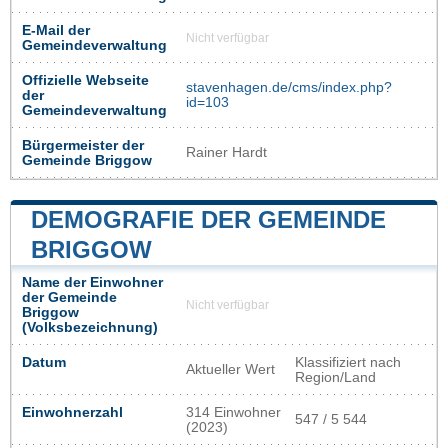
E-Mail der
Nicht verfügbar
Gemeindeverwaltung
Offizielle Webseite
stavenhagen.de/cms/index.php?
der
id=103
Gemeindeverwaltung
Bürgermeister der
Rainer Hardt
Gemeinde Briggow
DEMOGRAFIE DER GEMEINDE
BRIGGOW
Name der Einwohner
der Gemeinde
Nicht verfügbar
Briggow
(Volksbezeichnung)
Datum
Klassifiziert nach
Aktueller Wert
Region/Land
Einwohnerzahl
314 Einwohner
547 / 5 544
(2023)