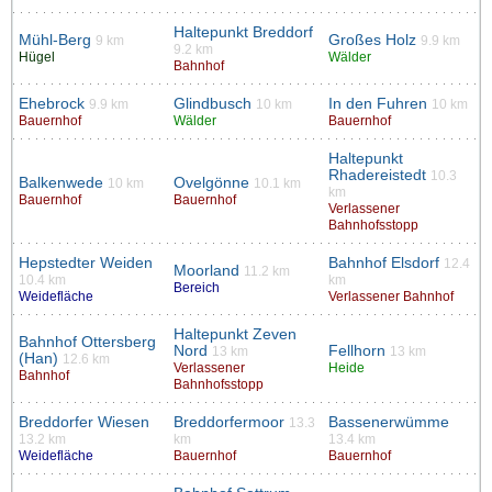
Haltepunkt Breddorf
Mühl-Berg
Großes Holz
9 km
9.9 km
9.2 km
Hügel
Wälder
Bahnhof
Ehebrock
Glindbusch
In den Fuhren
9.9 km
10 km
10 km
Bauernhof
Wälder
Bauernhof
Haltepunkt
Rhadereistedt
10.3
Balkenwede
Ovelgönne
10 km
10.1 km
km
Bauernhof
Bauernhof
Verlassener
Bahnhofsstopp
Hepstedter Weiden
Bahnhof Elsdorf
12.4
Moorland
11.2 km
10.4 km
km
Bereich
Weidefläche
Verlassener Bahnhof
Haltepunkt Zeven
Bahnhof Ottersberg
Nord
Fellhorn
13 km
13 km
(Han)
12.6 km
Verlassener
Heide
Bahnhof
Bahnhofsstopp
Breddorfer Wiesen
Breddorfermoor
Bassenerwümme
13.3
13.2 km
km
13.4 km
Weidefläche
Bauernhof
Bauernhof