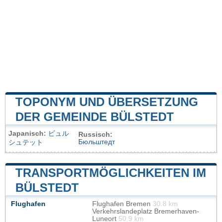
TOPONYM UND ÜBERSETZUNG
DER GEMEINDE BÜLSTEDT
Japanisch:
ビュル
Russisch:
Бюльштедт
シュテット
TRANSPORTMÖGLICHKEITEN IM
BÜLSTEDT
Flughafen
Flughafen Bremen
30.8 km
Verkehrslandeplatz Bremerhaven-
Luneort
50.9 km