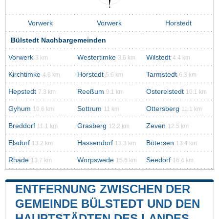
Vorwerk
Vorwerk
Horstedt
Bülstedt Nachbargemeinden
Vorwerk
Westertimke
Wilstedt
3 km
3.6 km
4.4 km
Kirchtimke
Horstedt
Tarmstedt
4.6 km
5.6 km
6.3 km
Hepstedt
Reeßum
Ostereistedt
7.3 km
9.1 km
10.1 km
Gyhum
Sottrum
Ottersberg
10.6 km
11 km
11.1 km
Breddorf
Grasberg
Zeven
11.1 km
12.2 km
12.5 km
Elsdorf
Hassendorf
Bötersen
13.2 km
13.3 km
13.4 km
Rhade
Worpswede
Seedorf
13.7 km
15.6 km
16.4 km
ENTFERNUNG ZWISCHEN DER
GEMEINDE BÜLSTEDT UND DEN
HAUPTSTÄDTEN DES LANDES