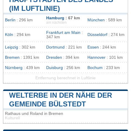
(IM LUFTLINIE)
Hamburg
: 67 km
Berlin
: 296 km
München
: 589 km
am nächsten
Frankfurt am Main
:
Köln
: 294 km
Düsseldorf
: 274 km
347 km
Leipzig
: 302 km
Dortmund
: 221 km
Essen
: 244 km
Bremen
: 1391 km
Dresden
: 394 km
Hannover
: 101 km
Nürnberg
: 439 km
Duisburg
: 256 km
Bochum
: 233 km
Entfernung berechnet in Luftlinie
WELTERBE IN DER NÄHE DER
GEMEINDE BÜLSTEDT
Rathaus und Roland in Bremen
Kulturell