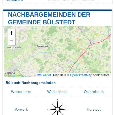
NACHBARGEMEINDEN DER
GEMEINDE BÜLSTEDT
+
−
Leaflet
|
Map data ©
OpenStreetMap
contributors
Bülstedt Nachbargemeinden
Westertimke
Westertimke
Ostereistedt
Vorwerk
Horstedt