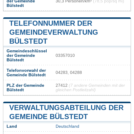
der Gemeinde
30,3 Personen/km²
(78,5 pop/sq mi)
Bülstedt
TELEFONNUMMER DER
GEMEINDEVERWALTUNG
BÜLSTEDT
Gemeindeschlüssel
der Gemeinde
03357010
Bülstedt
Telefonvorwahl der
04283, 04288
Gemeinde Bülstedt
PLZ der Gemeinde
27412
(7 andere Gemeinden mit der
Bülstedt
gleichen Postleitzahl)
VERWALTUNGSABTEILUNG DER
GEMEINDE BÜLSTEDT
Land
Deutschland