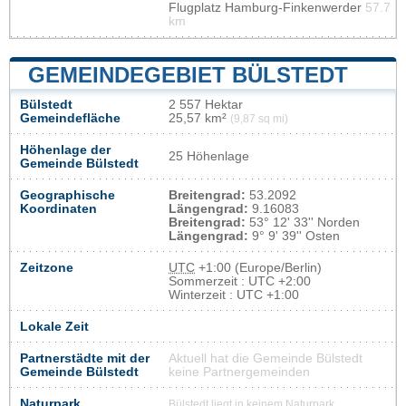
Flugplatz Hamburg-Finkenwerder
57.7
km
GEMEINDEGEBIET BÜLSTEDT
Bülstedt
2 557 Hektar
Gemeindefläche
25,57 km²
(9,87 sq mi)
Höhenlage der
25 Höhenlage
Gemeinde Bülstedt
Geographische
Breitengrad:
53.2092
Koordinaten
Längengrad:
9.16083
Breitengrad:
53° 12' 33'' Norden
Längengrad:
9° 9' 39'' Osten
Zeitzone
UTC
+1:00 (Europe/Berlin)
Sommerzeit : UTC +2:00
Winterzeit : UTC +1:00
Lokale Zeit
Partnerstädte mit der
Aktuell hat die Gemeinde Bülstedt
Gemeinde Bülstedt
keine Partnergemeinden
Naturpark
Bülstedt liegt in keinem Naturpark