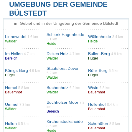
UMGEBUNG DER GEMEINDE
BÜLSTEDT
im Gebiet und in der Umgebung der Gemeinde Bülstedt
Schierk Hagenheide
Linnewedel
Wüllenheide
1.6 km
3.4 km
3.1 km
Wälder
Heide
Heide
Im Hollen
Dickes Holz
Bullen-Berg
4.7 km
4.7 km
4.9 km
Bereich
Wälder
Hügel
Staatsforst Zeven
Königs-Berg
Röhr-Berg
4.9 km
5.5 km
5.2 km
Hügel
Hügel
Wälder
Hemel
Buchenholz
Wiste
5.8 km
6.2 km
6.5 km
Bauernhof
Wälder
Bauernhof
Buchholzer Moor
7.8
Ummel
Hollenhof
7.3 km
8.4 km
km
Wälder
Bauernhof
Bereich
Kirchenstocksheide
Hollen
Schohöfen
8.5 km
8.5 km
8.5 km
Wälder
Bauernhof
Heide